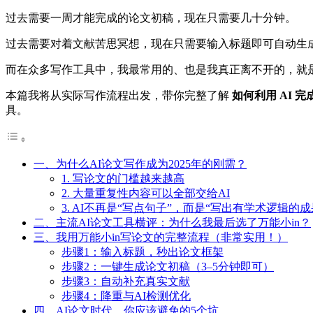
过去需要一周才能完成的论文初稿，现在只需要几十分钟。
过去需要对着文献苦思冥想，现在只需要输入标题即可自动生
而在众多写作工具中，我最常用的、也是我真正离不开的，就是
本篇我将从实际写作流程出发，带你完整了解
如何利用 AI 
具。
一、为什么AI论文写作成为2025年的刚需？
1. 写论文的门槛越来越高
2. 大量重复性内容可以全部交给AI
3. AI不再是“写点句子”，而是“写出有学术逻辑的成
二、主流AI论文工具横评：为什么我最后选了万能小in？
三、我用万能小in写论文的完整流程（非常实用！）
步骤1：输入标题，秒出论文框架
步骤2：一键生成论文初稿（3–5分钟即可）
步骤3：自动补充真实文献
步骤4：降重与AI检测优化
四、AI论文时代，你应该避免的5个坑