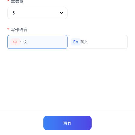
*
章数量
*
写作语言
中
En
中文
英文
写作