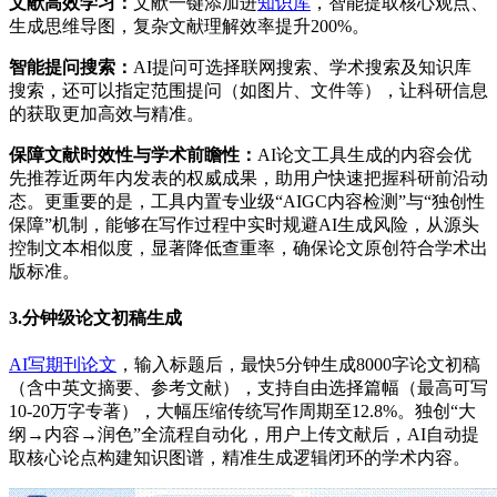
文献高效学习：
文献一键添加进
知识库
，智能提取核心观点、
生成思维导图，复杂文献理解效率提升200%。
智能提问搜索：
AI提问可选择联网搜索、学术搜索及知识库
搜索，还可以指定范围提问（如图片、文件等），让科研信息
的获取更加高效与精准。
保障文献时效性与学术前瞻性：
AI论文工具生成的内容会优
先推荐近两年内发表的权威成果，助用户快速把握科研前沿动
态。更重要的是，工具内置专业级“AIGC内容检测”与“独创性
保障”机制，能够在写作过程中实时规避AI生成风险，从源头
控制文本相似度，显著降低查重率，确保论文原创符合学术出
版标准。
3.
分钟级论文初稿生成
AI写期刊论文
，输入标题后，最快5分钟生成8000字论文初稿
（含中英文摘要、参考文献），支持自由选择篇幅（最高可写
10-20万字专著），大幅压缩传统写作周期至12.8%。独创“大
纲→内容→润色”全流程自动化，用户上传文献后，AI自动提
取核心论点构建知识图谱，精准生成逻辑闭环的学术内容。