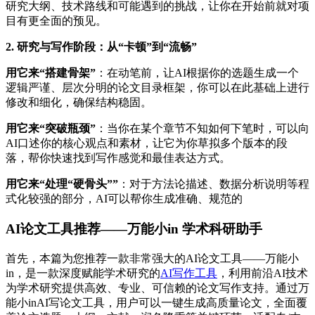
研究大纲、技术路线和可能遇到的挑战，让你在开始前就对项
目有更全面的预见。
2. 研究与写作阶段：从“卡顿”到“流畅”
用它来“搭建骨架”
：在动笔前，让AI根据你的选题生成一个
逻辑严谨、层次分明的论文目录框架，你可以在此基础上进行
修改和细化，确保结构稳固。
用它来“突破瓶颈”
：当你在某个章节不知如何下笔时，可以向
AI口述你的核心观点和素材，让它为你草拟多个版本的段
落，帮你快速找到写作感觉和最佳表达方式。
用它来“处理“硬骨头””
：对于方法论描述、数据分析说明等程
式化较强的部分，AI可以帮你生成准确、规范的
AI论文工具推荐——万能小in 学术科研助手
首先，本篇为您推荐一款非常强大的AI论文工具——万能小
in，是一款深度赋能学术研究的
AI写作工具
，利用前沿AI技术
为学术研究提供高效、专业、可信赖的论文写作支持。通过万
能小inAI写论文工具，用户可以一键生成高质量论文，全面覆