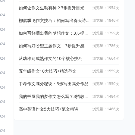
024
如何让作文生动有神？3步提升目光炯
浏览量：1954次
炯感
024
柳絮飘飞作文技巧：如何写出春天诗
浏览量：1846次
篇
024
如何写好晒出我的梦想作文：3步提升
浏览量：1799次
法
024
如何写好盼望主题作文：3步提升感染
浏览量：1786次
力
从幼稚到成熟作文的10个核心技巧
浏览量：1664次
024
五年级作文10大技巧+精选范文
浏览量：1559次
024
中考作文满分秘诀：3步写出高分作品
浏览量：1550次
024
我的书屋我的梦作文怎么写？3招教你
浏览量：1484次
024
拿高分
高中英语作文5大技巧+范文精讲
浏览量：1466次
024
024