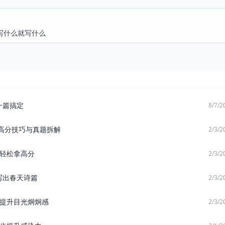
写什么就写什么
一篇搞定
8/7/2
：高分技巧与真题拆解
2/3/2
巧轻松拿高分
2/3/2
写出春天诗篇
2/3/2
步提升目光炯炯感
2/3/2