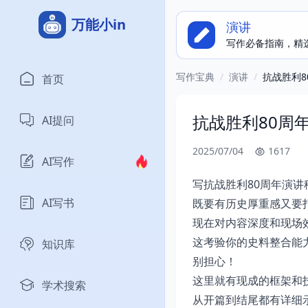
万能小in
演讲
写作必备指南，精
写作宝典
/
演讲
/
抗战胜利8
首页
抗战胜利80周
AI提问
2025/07/04
1617
AI写作
写抗战胜利80周年演讲
AI写书
既要有历史厚重感又要
现在对内容深度和现场
这考验你的史料整合能
知识库
别担心！
这里就有现成的框架和
学术搜索
从开篇到结尾都有详细