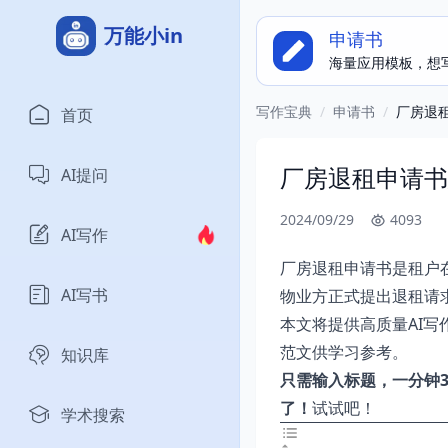
万能小in
申请书
海量应用模板，想
写作宝典
/
申请书
/
厂房退
首页
厂房退租申请书
AI提问
2024/09/29
4093
AI写作
厂房退租申请书是租户
AI写书
物业方正式提出退租请
本文将提供高质量AI
范文供学习参考。
知识库
只需输入标题，一分钟
了！
试试
吧！
学术搜索