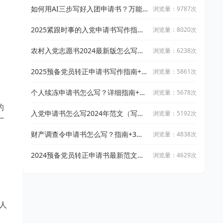
如何用AI三步写好入团申请书？万能
浏览量：9787次
小in技巧解析
2025紧跟时事的入党申请书写作指南
浏览量：8020次
（附精选范文10篇）
农村入党志愿书2024最新版怎么写
浏览量：6238次
（高质量写作指南+精选范文模板）
2025预备党员转正申请书写作指南+精
浏览量：5861次
选范文10篇（最新版）
个人续冻申请书怎么写？详细指南+2
浏览量：5678次
篇范文1篇模板来啦
的
入党申请书怎么写2024年范文（写作
浏览量：5192次
厂
指南+范文）
财产调查令申请书怎么写？指南+3篇
浏览量：4838次
高质量范文
2024预备党员转正申请书最新范文（2
浏览量：4629次
篇）
人