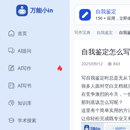
万能小in
自我鉴定
150 + 应用，立
写作宝典
/
自我鉴定
/
自我
首页
自我鉴定怎么写
AI提问
2025/09/12
843
AI写作
写自我鉴定时总是无从
AI写书
很多人面对空白文档就
在竞争激烈的今天，一
那到底该怎么写呢？
知识库
这里有个简单实用的方
让你轻松完成既专业又
学术搜索