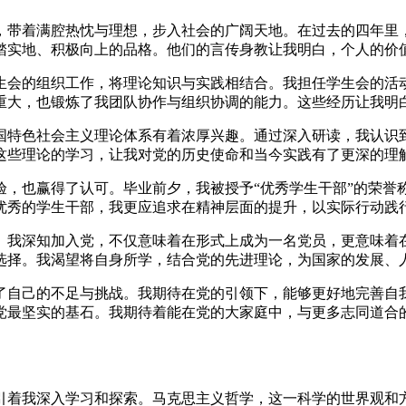
，带着满腔热忱与理想，步入社会的广阔天地。在过去的四年里
踏实地、积极向上的品格。他们的言传身教让我明白，个人的价
生会的组织工作，将理论知识与实践相结合。我担任学生会的活
重大，也锻炼了我团队协作与组织协调的能力。这些经历让我明
国特色社会主义理论体系有着浓厚兴趣。通过深入研读，我认识
这些理论的学习，让我对党的历史使命和当今实践有了更深的理
验，也赢得了认可。毕业前夕，我被授予“优秀学生干部”的荣誉
优秀的学生干部，我更应追求在精神层面的提升，以实际行动践
。我深知加入党，不仅意味着在形式上成为一名党员，更意味着
选择。我渴望将自身所学，结合党的先进理论，为国家的发展、
了自己的不足与挑战。我期待在党的引领下，能够更好地完善自
党最坚实的基石。我期待着能在党的大家庭中，与更多志同道合
引着我深入学习和探索。马克思主义哲学，这一科学的世界观和