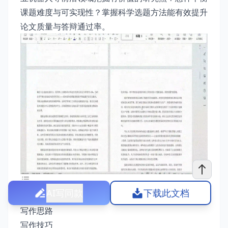
课题难度与可实现性？掌握科学选题方法能有效提升
论文质量与答辩通过率。
AI写同款
下载此文档
关于机电一体化毕业论文题目的选择指南
写作思路
写作技巧