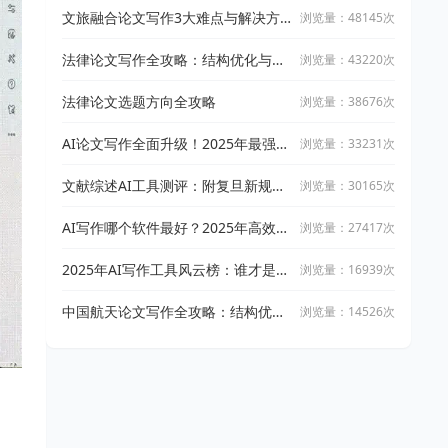
文旅融合论文写作3大难点与解决方
浏览量：48145次
案
法律论文写作全攻略：结构优化与文
浏览量：43220次
献引用技巧
法律论文选题方向全攻略
浏览量：38676次
AI论文写作全面升级！2025年最强写
浏览量：33231次
作攻略：让万能小in带你从开题到完
稿
文献综述AI工具测评：附复旦新规下
浏览量：30165次
AI论文工具适用指南
AI写作哪个软件最好？2025年高效智
浏览量：27417次
能写作工具实测与推荐
2025年AI写作工具风云榜：谁才是真
浏览量：16939次
正的高效创作神器？
中国航天论文写作全攻略：结构优化
浏览量：14526次
与文献整合技巧