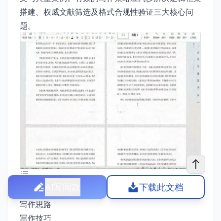
搭建、权威文献筛选及格式合规性验证三大核心问
题。
AI写同款
下载此文档
工程建设法规论文写作指南
写作思路
写作技巧