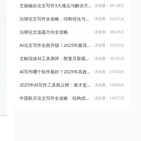
文旅融合论文写作3大难点与解决方
浏览量：48148次
案
法律论文写作全攻略：结构优化与文
浏览量：43221次
献引用技巧
法律论文选题方向全攻略
浏览量：38676次
AI论文写作全面升级！2025年最强写
浏览量：33233次
作攻略：让万能小in带你从开题到完
稿
文献综述AI工具测评：附复旦新规下
浏览量：30182次
AI论文工具适用指南
AI写作哪个软件最好？2025年高效智
浏览量：27420次
能写作工具实测与推荐
2025年AI写作工具风云榜：谁才是真
浏览量：16940次
正的高效创作神器？
中国航天论文写作全攻略：结构优化
浏览量：14527次
与文献整合技巧