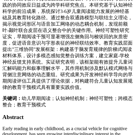
践的协同效应日益成为跨学科研究焦点。本研究基于认知神经
科学的前沿成果，系统探讨3-6岁儿童阅读能力发展的神经基
础及其教育转化路径。通过整合双通路模型与联结主义理论，
揭示视觉词形区与语音加工网络的动态耦合机制，发现前额
叶-颞叶联合皮层在语义整合中的关键作用。神经可塑性研究
证实，早期阅读干预可显著增强左侧角回与梭状回的灰质密
度，促进语音意识与字形表征的神经联结效率。教育实践层面
提出”三维协同”发展框架：构建基于脑发育规律的阶梯式阅读
材料体系，设计多模态感知觉整合训练方案，建立家庭-学校
神经反馈支持系统。实证研究表明，该框架能有效提升儿童词
汇解码能力和叙事理解水平，其作用机制涉及默认模式网络与
背侧注意网络的动态重组。研究成果为开发神经科学导向的早
期阅读评估工具提供了理论依据，对构建符合儿童认知发展规
律的教育干预模式具有重要实践价值。
关键词：
幼儿早期阅读；认知神经机制；神经可塑性；跨模态
整合；教育干预模式
Abstract
Early reading in early childhood, as a crucial vehicle for cognitive
development, has seen growing interdisciplinary interest in the