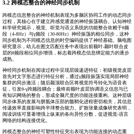
3.2 跨模态整合的神经同步机制
跨模态信息整合的神经机制表现为多脑区协同工作的动态同步
过程，其核心在于建立跨感觉通道的神经振荡耦合。认知神经
科学研究揭示，视觉、听觉与语义系统的功能整合依赖于θ频
段（4-8Hz）与γ频段（30-80Hz）神经振荡的相位同步，这种
同步机制为不同模态信息的时空编码提供了神经基础。脑电图
研究显示，幼儿在图文匹配任务中表现出前额叶-颞叶联合皮
层的θ频段相位同步增强，标志着跨模态信息绑定能力的逐步
成熟。
神经同步机制在阅读过程中呈现层级递进特征：初级视觉皮层
首先对文字形态进行特征分析，通过γ频段振荡实现局部神经
集群的同步激活；随后颞顶联合区将视觉符号转化为语音表
征，引发θ-γ跨频段耦合；最终前额叶皮层协调语义信息与已
有知识网络的整合，形成全脑尺度的功能连接重构。这种层级
同步体系的发展与胼胝体压部的髓鞘化进程密切相关，其信息
传递效率直接影响跨半球整合能力。扩散张量成像研究表明，
阅读训练可显著增强上纵束的各向异性分数，促进视觉-语言
网络的结构连接优化。
跨模态整合的神经可塑性特征突出表现为功能连接的动态重