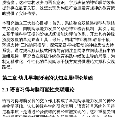
质密度，这种结构改变与语音意识、字形表征的神经联结效率
提升存在显著关联。这些发现为构建符合脑发育规律的教育策
略提供了实证依据。
本研究确立三大核心目标：首先，系统整合双通路模型与联结
主义理论，阐明阅读能力发展的动态神经耦合机制；其次，建
立基于脑科学证据的阶梯式阅读能力评估体系，开发具有神经
预测效度的早期筛查工具；最后，构建”神经机制-教育干预-
环境支持”三维协同模型，探索家庭-学校联动的神经反馈支持
系统。通过揭示默认模式网络与背侧注意网络在阅读理解中的
重组规律，研究旨在突破传统教育实践中经验主导的局限，为
制定精准化、个性化的早期阅读干预方案提供理论支撑和实践
路径。
第二章 幼儿早期阅读的认知发展理论基础
2.1 语言习得与脑可塑性关联理论
语言习得与脑发育的交互作用构成了早期阅读能力发展的神经
生物学基础。认知神经科学的研究表明，语言符号系统的习得
过程本质上是通过经验依赖的神经重塑实现的，这种重塑受到