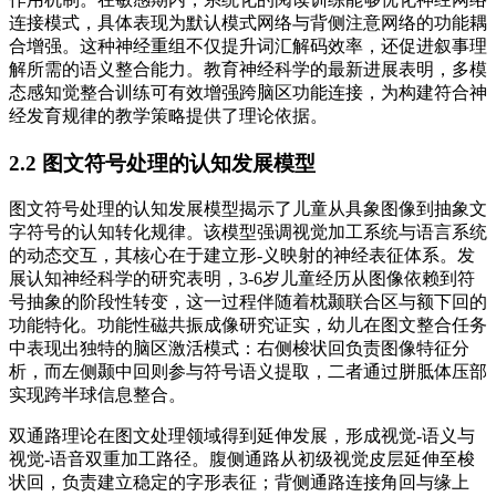
连接模式，具体表现为默认模式网络与背侧注意网络的功能耦
合增强。这种神经重组不仅提升词汇解码效率，还促进叙事理
解所需的语义整合能力。教育神经科学的最新进展表明，多模
态感知觉整合训练可有效增强跨脑区功能连接，为构建符合神
经发育规律的教学策略提供了理论依据。
2.2 图文符号处理的认知发展模型
图文符号处理的认知发展模型揭示了儿童从具象图像到抽象文
字符号的认知转化规律。该模型强调视觉加工系统与语言系统
的动态交互，其核心在于建立形-义映射的神经表征体系。发
展认知神经科学的研究表明，3-6岁儿童经历从图像依赖到符
号抽象的阶段性转变，这一过程伴随着枕颞联合区与额下回的
功能特化。功能性磁共振成像研究证实，幼儿在图文整合任务
中表现出独特的脑区激活模式：右侧梭状回负责图像特征分
析，而左侧颞中回则参与符号语义提取，二者通过胼胝体压部
实现跨半球信息整合。
双通路理论在图文处理领域得到延伸发展，形成视觉-语义与
视觉-语音双重加工路径。腹侧通路从初级视觉皮层延伸至梭
状回，负责建立稳定的字形表征；背侧通路连接角回与缘上