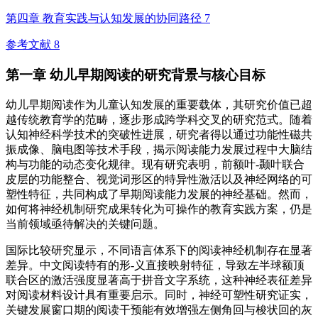
第四章 教育实践与认知发展的协同路径 7
参考文献 8
第一章 幼儿早期阅读的研究背景与核心目标
幼儿早期阅读作为儿童认知发展的重要载体，其研究价值已超
越传统教育学的范畴，逐步形成跨学科交叉的研究范式。随着
认知神经科学技术的突破性进展，研究者得以通过功能性磁共
振成像、脑电图等技术手段，揭示阅读能力发展过程中大脑结
构与功能的动态变化规律。现有研究表明，前额叶-颞叶联合
皮层的功能整合、视觉词形区的特异性激活以及神经网络的可
塑性特征，共同构成了早期阅读能力发展的神经基础。然而，
如何将神经机制研究成果转化为可操作的教育实践方案，仍是
当前领域亟待解决的关键问题。
国际比较研究显示，不同语言体系下的阅读神经机制存在显著
差异。中文阅读特有的形-义直接映射特征，导致左半球额顶
联合区的激活强度显著高于拼音文字系统，这种神经表征差异
对阅读材料设计具有重要启示。同时，神经可塑性研究证实，
关键发展窗口期的阅读干预能有效增强左侧角回与梭状回的灰