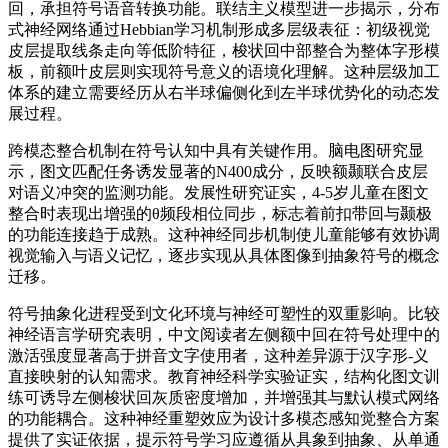
回，承担符号语音转换功能。联结主义模型进一步揭示，分布
式神经网络通过Hebbian学习机制形成多层级表征：初级视觉
皮层提取线条走向等低阶特征，梭状回中部整合为整体字形模
板，前额叶皮层则实现符号意义的语境化理解。这种层级加工
体系的建立需要经历从右半球偏侧化到左半球优势化的动态发
展过程。
跨模态整合机制在符号认知中具有关键作用。脑电图研究显
示，图文匹配任务诱发显著的N400成分，反映额颞联合皮层
对语义冲突的监测功能。发展性研究证实，4-5岁儿童在图文
整合时表现出增强的θ频段相位同步，标志着前扣带回与颞极
的功能连接趋于成熟。这种神经同步机制使儿童能够有效协调
视觉输入与语义记忆，逐步实现从具体图像到抽象符号的概念
迁移。
符号抽象化进程受到文化环境与神经可塑性的双重影响。比较
神经语言学研究表明，中文阅读者左侧额中回在符号处理中的
激活强度显著高于拼音文字使用者，这种差异源于汉字形-义
直接映射的认知需求。教育神经科学实验证实，结构化图文训
练可诱导左侧梭状回灰质密度增加，并增强其与默认模式网络
的功能耦合。这种神经重塑效应为设计多模态感知觉整合方案
提供了实证依据，提示符号学习应遵循从具象到抽象、从单通