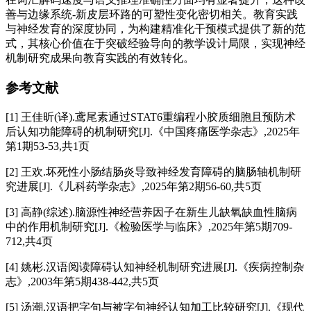
善与边缘系统-新皮层环路的可塑性变化密切相关。教育实践
与神经发育的深度协同，为构建精准化干预模式提供了新的范
式，其核心价值在于突破经验导向的教学设计局限，实现神经
机制研究成果向教育实践的有效转化。
参考文献
[1] 王佳昕(译).鸢尾素通过STAT6重编程小胶质细胞且预防术
后认知功能障碍的机制研究[J].《中国疼痛医学杂志》,2025年
第1期53-53,共1页
[2] 王欢.坏死性小肠结肠炎导致神经发育障碍的脑肠轴机制研
究进展[J].《儿科药学杂志》,2025年第2期56-60,共5页
[3] 高静(综述).脑源性神经营养因子在新生儿缺氧缺血性脑病
中的作用机制研究[J].《检验医学与临床》,2025年第5期709-
712,共4页
[4] 姚彬.汉语阅读障碍认知神经机制研究进展[J].《疾病控制杂
志》,2003年第5期438-442,共5页
[5] 汤潮.汉语把字句与被字句神经认知加工比较研究[J].《现代