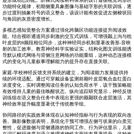
迹形成动态匹配。阶梯式阅读材料体系的设计遵循视觉词形区
功能特化规律，初期侧重具象图像与基础字形的关联训练，逐
步过渡到抽象符号的语义整合，该设计能有效促进左侧梭状回
与角回的灰质密度增长。
多模态感知觉整合方案通过强化跨脑区功能连接提升阅读效
能。结合视听通道同步刺激的交互式训练，可增强颞上沟与枕
叶皮层的θ频段相位同步，这种神经同步机制显著改善形-音映
射的加工效率。教育神经科学实验证实，结构化图文训练能诱
导默认模式网络与背侧注意网络的功能重组，这种动态连接模
式的变化与儿童叙事理解能力的提升存在直接关联。
家庭-学校神经反馈支持系统的建立，为阅读能力发展提供持
续的环境适配。通过可穿戴设备监测前额叶皮层氧合血红蛋白
浓度变化，实时调整阅读任务的认知负荷水平，该干预策略能
有效维持儿童的最佳唤醒状态。纵向追踪研究显示，神经反馈
训练组在语义整合任务中表现出更强的额颞联合皮层激活，其
神经效率提升幅度显著优于传统教学组。
协同路径的实践效果体现在认知神经指标与行为表现的双向改
善。脑影像数据表明，系统化干预可增强左侧弓状束的白质完
整性，促进腹侧与背侧通路的协同工作。行为评估显示，儿童
在词汇解码速度与语义推理准确性方面均有显著提升，这种改