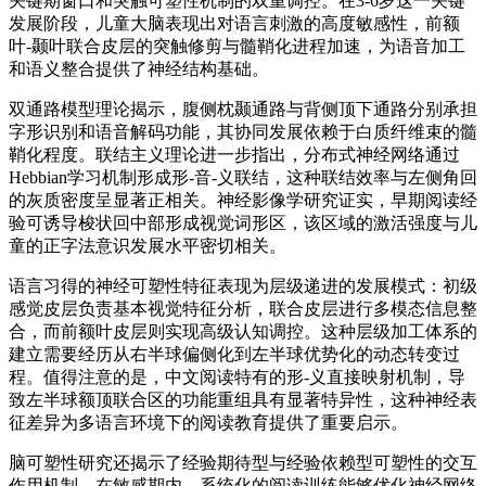
关键期窗口和突触可塑性机制的双重调控。在3-6岁这一关键
发展阶段，儿童大脑表现出对语言刺激的高度敏感性，前额
叶-颞叶联合皮层的突触修剪与髓鞘化进程加速，为语音加工
和语义整合提供了神经结构基础。
双通路模型理论揭示，腹侧枕颞通路与背侧顶下通路分别承担
字形识别和语音解码功能，其协同发展依赖于白质纤维束的髓
鞘化程度。联结主义理论进一步指出，分布式神经网络通过
Hebbian学习机制形成形-音-义联结，这种联结效率与左侧角回
的灰质密度呈显著正相关。神经影像学研究证实，早期阅读经
验可诱导梭状回中部形成视觉词形区，该区域的激活强度与儿
童的正字法意识发展水平密切相关。
语言习得的神经可塑性特征表现为层级递进的发展模式：初级
感觉皮层负责基本视觉特征分析，联合皮层进行多模态信息整
合，而前额叶皮层则实现高级认知调控。这种层级加工体系的
建立需要经历从右半球偏侧化到左半球优势化的动态转变过
程。值得注意的是，中文阅读特有的形-义直接映射机制，导
致左半球额顶联合区的功能重组具有显著特异性，这种神经表
征差异为多语言环境下的阅读教育提供了重要启示。
脑可塑性研究还揭示了经验期待型与经验依赖型可塑性的交互
作用机制。在敏感期内，系统化的阅读训练能够优化神经网络