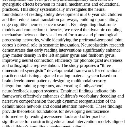
synergistic effects between its neural mechanisms and educational
practices. This study systematically investigates the neural
foundations of reading ability development in 3-6-year-old children
and their educational translation pathways, building upon cutting-
edge cognitive neuroscience research. By integrating dual-route
models and connectionist theories, we reveal the dynamic coupling
mechanism between the visual word form area and phonological
processing networks, while identifying the prefrontal-temporal joint
cortex’s pivotal role in semantic integration. Neuroplasticity research
demonstrates that early reading interventions significantly enhance
gray matter density in the left angular gyrus and fusiform gyrus,
improving neural connection efficiency for phonological awareness
and orthographic representation. The study proposes a “three-
dimensional synergistic” developmental framework for educational
practice: establishing a graded reading material system based on
brain development patterns, designing multimodal sensory
integration training programs, and creating family-school
neurofeedback support systems. Empirical findings indicate this
framework effectively enhances children’s vocabulary decoding and
narrative comprehension through dynamic reorganization of the
default mode network and dorsal attention network. These findings
provide theoretical foundations for developing neuroscience-
informed early reading assessment tools and offer practical
significance for constructing educational intervention models aligned
with children’s cognitive development patterns.