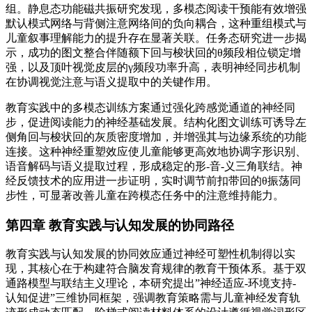
组。静息态功能磁共振研究发现，多模态阅读干预能有效增强
默认模式网络与背侧注意网络间的负向耦合，这种重组模式与
儿童叙事理解能力的提升存在显著关联。任务态研究进一步揭
示，成功的图文整合伴随额下回与梭状回的θ频段相位锁定增
强，以及顶叶视觉皮层的γ频段功率升高，表明神经同步机制
在协调视觉注意与语义提取中的关键作用。
教育实践中的多模态训练方案通过强化跨感觉通道的神经同
步，促进阅读能力的神经基础发展。结构化图文训练可诱导左
侧角回与梭状回的灰质密度增加，并增强其与边缘系统的功能
连接。这种神经重塑效应使儿童能够更高效地协调字形识别、
语音解码与语义提取过程，形成稳定的形-音-义三角联结。神
经反馈技术的应用进一步证明，实时调节前扣带回的θ振荡同
步性，可显著改善儿童在跨模态任务中的注意维持能力。
第四章 教育实践与认知发展的协同路径
教育实践与认知发展的协同效应通过神经可塑性机制得以实
现，其核心在于构建符合脑发育规律的教育干预体系。基于双
通路模型与联结主义理论，本研究提出”神经适应-环境支持-
认知促进”三维协同框架，强调教育策略需与儿童神经发育轨