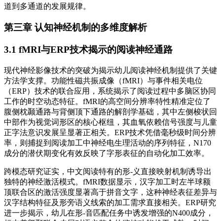
道到多通道的发展规律。
第三章 认知神经机制的多维度解析
3.1 fMRI与ERP技术揭示的阅读神经通路
现代神经影像技术的突破为揭示幼儿阅读神经机制提供了关键
方法学支撑。功能性磁共振成像（fMRI）与事件相关电位
（ERP）技术的联合应用，系统揭示了阅读过程中多脑区协同
工作的时空动态特征。fMRI的高空间分辨率特性精准定位了
腹侧枕颞通路与背侧顶下通路的解剖学基础，其中左侧梭状回
中部作为视觉词形区的核心枢纽，其血氧依赖信号强度与儿童
正字法意识发展呈显著正相关。ERP技术凭借毫秒级时间分辨
率，则捕捉到阅读加工中神经电生理活动的序列特征，N170
成分的潜伏期变化有效反映了字形表征的自动化加工效率。
跨模态研究证实，中文阅读特有的形-义直接映射机制诱导出
独特的神经激活模式。fMRI数据显示，汉字加工时左半球额
顶联合区的激活强度显著高于拼音文字，这种神经表征差异与
汉字结构特征及形旁语义线索的加工需求直接相关。ERP研究
进一步揭示，幼儿在形-音匹配任务中诱发增强的N400成分，