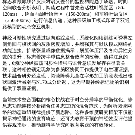
标志着额颞联合皮层对语义整合的监控功能趋于成熟。时间-
空间联合分析表明，阅读过程中首先激活枕叶视觉区（80-
120ms），继而向颞叶语音区（150-200ms）和前额叶语义区
（250-400ms）进行信息传递，这种层级加工模式印证了双通
路模型的动态交互机制。
神经可塑性研究通过纵向追踪发现，系统化阅读训练可诱导左
侧角回与梭状回的灰质密度增加，并增强其与默认模式网络的
功能连接。扩散张量成像数据揭示，胼胝体压部及各向异性分
数的提升，标志着跨半球信息整合效率的改善。值得注意的
是，θ频段神经振荡同步性增强与语音意识发展存在显著关
联，这种相位锁定现象为多脑区协同工作提供了电生理证据。
技术融合研究还发现，阅读障碍儿童在字形加工阶段表现出梭
状回激活减弱与N170成分延迟，这为早期神经标记物的识别
提供了双重证据。
当前技术整合面临的核心挑战在于时空分辨率的平衡优化。静
息态功能连接分析结合任务态ERP的混合范式，为解析阅读网
络的动态重组规律提供了新思路。这种多维度研究框架不仅能
揭示神经通路的发育轨迹，还可为教育干预的神经效应评估提
供客观指标，推动脑科学研究向教育实践的有效转化。