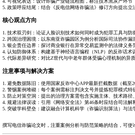
4. 可视化表达：设计诈骗产业链流程图，标注技术黑灰产环节
5. 政策呼应结尾：结合《反电信网络诈骗法》修订方向提出立
核心观点方向
1. 技术双刃剑：论证人脸识别技术如何同时成为犯罪工具与防
2. 跨国治理困境：以东南亚诈骗园区为例分析国际司法协作漏
3. 银企责任边界：探讨商业银行在异常交易监测中的法律义务
4. 认知防御体系：构建基于神经语言编程（NLP）的反诈话术
5. 代际差异研究：对比Z世代与中老年群体受骗心理机制的异
注意事项与解决方案
1. 避免数据陈旧：使用国家反诈中心APP最新拦截数据（截至20
2. 警惕案例堆砌：每个案例需标注判决文号并提炼犯罪模式特
3. 防止对策空洞：提出的治理方案需包含实施主体、技术路径
4. 规避法律误读：引用《网络安全法》第46条时应结合司法解
5. 突破学科壁垒：建议融合计算机科学（诈骗识别算法）与
撰写电信诈骗论文时，注重案例分析与防范策略的结合，可使论