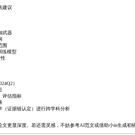
法建议
御武器
洞
范围
训练模型
质性
24Q2）
征
、评估指标
释
法学（证据链认定）进行跨学科分析
文更显深度。若还需灵感，不妨参考AI范文或借助小in生成初