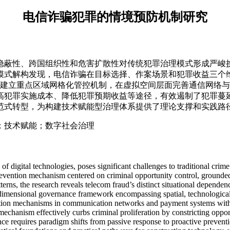
电信诈骗犯罪的情境预防机制研究
隐蔽性、跨国组织性和危害扩散性对传统犯罪治理模式形成严峻
模式解构发现，电信诈骗在目标选择、作案场景和犯罪收益三个
层面建立重点区域网格化管控机制，在虚拟空间层面完善通信网络
高犯罪实施成本、降低犯罪预期收益等途径，有效遏制了犯罪蔓
范式转型，为构建技术赋能型治理体系提供了理论支撑和实践路
；技术赋能；数字社会治理
 of digital technologies, poses significant challenges to traditional cri
revention mechanism centered on criminal opportunity control, grounded
ns, the research reveals telecom fraud’s distinct situational dependencie
-dimensional governance framework encompassing spatial, technological,
tion mechanisms in communication networks and payment systems within
s mechanism effectively curbs criminal proliferation by constricting opp
nance requires paradigm shifts from passive response to proactive preven