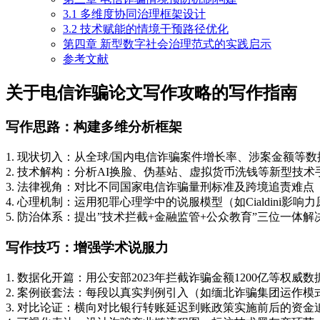
3.1 多维度协同治理框架设计
3.2 技术赋能的情境干预路径优化
第四章 新型数字社会治理范式的实践启示
参考文献
关于电信诈骗论文写作攻略的写作指南
写作思路：构建多维分析框架
1. 现状切入：从全球/国内电信诈骗案件增长率、涉案金额等
2. 技术解构：分析AI换脸、伪基站、虚拟货币洗钱等新型技
3. 法律视角：对比不同国家电信诈骗量刑标准及跨境追责难点
4. 心理机制：运用犯罪心理学中的说服模型（如Cialdini影
5. 防治体系：提出”技术拦截+金融监管+公众教育”三位一体解
写作技巧：增强学术说服力
1. 数据化开篇：用公安部2023年拦截诈骗金额1200亿等权威
2. 案例嵌套法：每段以真实判例引入（如缅北诈骗集团运作模
3. 对比论证：横向对比银行转账延迟到账政策实施前后的资金