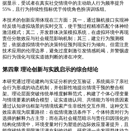
据显示，受试者在真实社交情境中的主动助人行为频率提升
55%，且行为持续性指标优于传统角色扮演训练组。
本技术的创新应用体现在三方面：其一，通过脑机接口实现神
经反馈与虚拟场景的实时交互，使干预过程精准匹配个体神经
激活模式；其二，开发群体决策模拟系统，在虚拟环境中再现
责任分散效应与社会规范影响机制；其三，建立行为预测模
型，依据虚拟情境中的决策特征预判现实行为倾向。但需注意
技术应用的伦理边界，避免过度刺激引发情感耗竭，并警惕虚
拟行为强化与现实道德判断的潜在冲突。
第四章 理论创新与实践启示的综合结论
本研究通过理论建构与实证分析的交互验证，系统揭示了亲社
会行为形成的动态机制，并创新性地提出情境干预的整合框
架。理论层面突破传统单维度解释范式，构建了个体心理变量
与情境要素的耦合模型，证实道德认同、共情能力等特质因素
通过认知评估框架与情境线索产生非线性交互作用。这种交互
效应表现为双重路径：在低情境激活条件下，个体特质对行为
选择的解释力占主导；而在高社会规范暗示与责任归因强化的
结构化情境中，环境变量对行为塑造的边际效应显著提升，且
能突破特质局限激活潜在利他动机。研究进一步发现群体动力