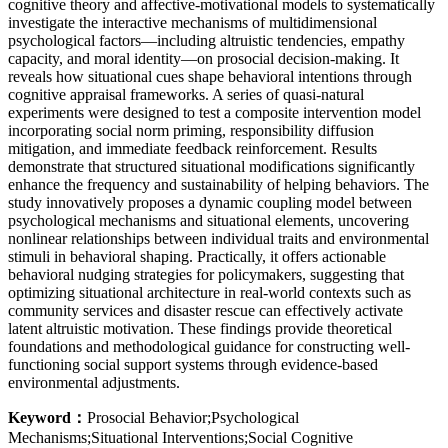
cognitive theory and affective-motivational models to systematically
investigate the interactive mechanisms of multidimensional
psychological factors—including altruistic tendencies, empathy
capacity, and moral identity—on prosocial decision-making. It
reveals how situational cues shape behavioral intentions through
cognitive appraisal frameworks. A series of quasi-natural
experiments were designed to test a composite intervention model
incorporating social norm priming, responsibility diffusion
mitigation, and immediate feedback reinforcement. Results
demonstrate that structured situational modifications significantly
enhance the frequency and sustainability of helping behaviors. The
study innovatively proposes a dynamic coupling model between
psychological mechanisms and situational elements, uncovering
nonlinear relationships between individual traits and environmental
stimuli in behavioral shaping. Practically, it offers actionable
behavioral nudging strategies for policymakers, suggesting that
optimizing situational architecture in real-world contexts such as
community services and disaster rescue can effectively activate
latent altruistic motivation. These findings provide theoretical
foundations and methodological guidance for constructing well-
functioning social support systems through evidence-based
environmental adjustments.
Keyword：
Prosocial Behavior;Psychological
Mechanisms;Situational Interventions;Social Cognitive