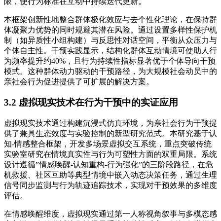
限，使行为标准在互动中持续迭代更新。
本框架创新性地整合群体极化效应与去个性化理论，在保持群
体凝聚力优势的同时规避其潜在风险。通过设置多样性保护机
制（如异质性小组构建）与反思性对话空间，平衡从众压力与
个体自主性。干预实践显示，结构化群体互动情境可使助人行
为频率提升约40%，且行为持续性指标显著优于个体导向干预
模式。这种群体动力驱动的干预路径，为大规模社会动员中的
亲社会行为促进提供了可扩展的解决方案。
3.2 虚拟现实技术在行为干预中的实证应用
虚拟现实技术通过构建沉浸式仿真环境，为亲社会行为干预提
供了兼具生态效度与实验控制的新型研究范式。本研究基于认
知-情感整合框架，开发多场景虚拟交互系统，重点突破传统
实验室研究在情境真实性与行为可塑性方面的双重局限。系统
设计遵循”情感唤醒-认知重构-行为强化”的三阶段路径，在危
机救援、社区互助等典型情境中嵌入动态决策任务，通过生理
信号同步监测与行为轨迹追踪技术，实现对干预效果的多维度
评估。
在情感唤醒维度，虚拟现实通过第一人称视角叙事与多模态感