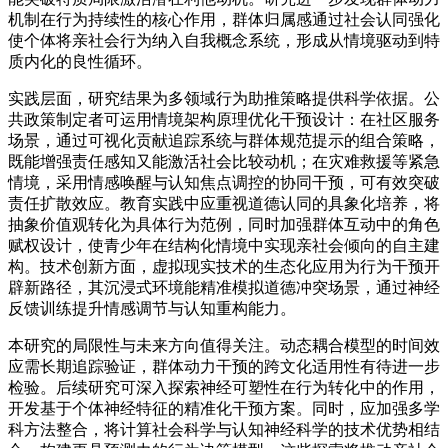
机制在行为持续性的核心作用，群体归属感通过社会认同强化
使个体将亲社会行为纳入自我概念系统，形成从情境驱动到特
质内化的良性循环。
实践层面，研究结果为多领域行为助推策略提供科学依据。公
共政策制定者可运用情境架构原理优化干预设计：在社区服务
场景，通过可视化贡献追踪系统与群体规范提示的组合策略，
既能增强责任感知又能激活社会比较动机；在灾难救援等紧急
情境，采用情感唤醒与认知焦点调控的协同干预，可有效突破
责任扩散效应。教育实践中应重视道德认同的具象化培养，将
抽象价值观转化为具体行为范例，同时加强群体互动中的角色
赋权设计，使青少年在结构化情境中实现亲社会倾向的自主建
构。技术创新方面，虚拟现实技术的生态化应用为行为干预开
辟新路径，其沉浸式环境能精准模拟道德冲突场景，通过神经
反馈训练提升情感调节与认知重构能力。
本研究的局限性与未来方向值得关注。动态耦合模型的时间效
应需长期追踪验证，群体动力干预的跨文化适用性有待进一步
检验。后续研究可深入探索神经可塑性在行为转化中的作用，
开发基于个体神经特征的精准化干预方案。同时，应加强多学
科方法整合，将计算社会科学与认知神经科学的技术优势相结