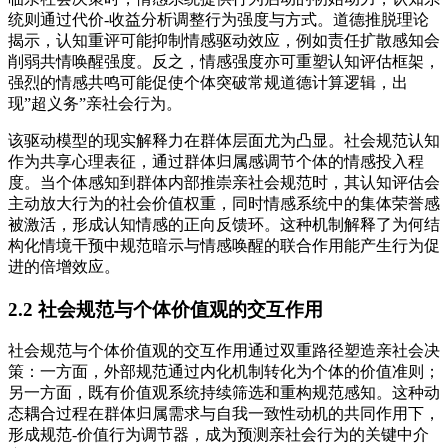
统则通过代价-收益分析调整行为强度与方式。道德推脱理论
揭示，认知重评可能抑制情感驱动效应，例如责任扩散感知会
削弱共情唤醒强度。反之，情感强度亦可重塑认知评估框架，
强烈的情感共鸣可能促使个体突破常规道德计算逻辑，出
现”超义务”亲社会行为。
该驱动模型的现实解释力在群体层面尤为凸显。社会规范认知
作为共享心理表征，通过群体归属感调节个体的情感投入程
度。当个体感知到群体内部推崇亲社会规范时，其认知评估会
主动放大行为的社会价值权重，同时情感系统中的集体荣誉感
被激活，形成认知情感的正向反馈环。这种机制解释了为何结
构化情境干预中规范暗示与情感唤醒的联合作用能产生行为促
进的倍增效应。
2.2 社会规范与个体价值观的交互作用
社会规范与个体价值观的交互作用通过双重路径塑造亲社会决
策：一方面，外部规范通过内化机制转化为个体的价值准则；
另一方面，既有价值观系统持续筛选和重构规范感知。这种动
态耦合过程在群体归属需求与自我一致性动机的共同作用下，
形成规范-价值行为调节器，成为预测亲社会行为的关键中介