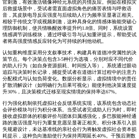
官刺激，有效激活镜像神经元系统的共情反应。例如在模拟灾
后救援场景中，受试者需直面虚拟角色的痛苦表情与呼救语
音，其皮肤电导反应强度与后续助人行为频率呈显著正相关。
相较于传统文字或视频刺激，这种具身化的情感体验能突破心
理防御机制，使共情唤醒效率提升约1.8倍。同时，系统设置
情感调节训练模块，通过呼吸引导与认知重评提示，帮助受试
者将高强度情感反应转化为可持续的利他动机。
认知重构维度采用分支叙事技术，构建具有道德冲突属性的决
策节点。每个决策点包含3-5种行为选项，分别对应不同代价
的助人行为（如自身资源损耗、时间投入等）。系统通过眼动
追踪与决策时长记录，捕捉受试者在道德计算过程中的注意力
分配模式与认知负荷变化。数据分析显示，虚拟情境中的责任
扩散消解设计（如明确行为后果可视化）能使利他决策速度提
升30%，且决策模式迁移至现实情境的保持率达67%。
行为强化机制依托虚拟社会反馈系统实现，该系统包含动态社
会评价模块与行为积分体系。当受试者完成助人行为时，即时
接收虚拟群体的积极评价与团体归属感强化，多巴胺能神经通
路的激活强度与行为重复意愿呈显著正相关。积分体系引入损
失规避设计，未达基准线的亲社会行为将触发虚拟社会资本损
耗提示，这种负向激励使行为保持周期延长40%。干预后测数