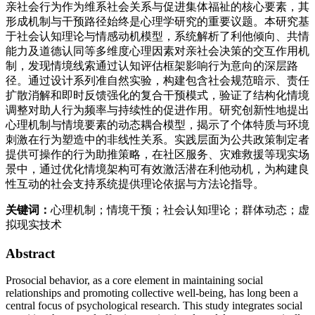
亲社会行为作为维系社会关系与促进集体福祉的核心要素，其
形成机制与干预路径始终是心理学研究的重要议题。本研究基
于社会认知理论与情感动机模型，系统解析了利他倾向、共情
能力及道德认同等多维度心理因素对亲社会决策的交互作用机
制，发现情境线索通过认知评估框架影响行为意向的深层路
径。通过设计系列准自然实验，构建包含社会规范暗示、责任
扩散消解和即时反馈强化的复合干预模式，验证了结构化情境
调整对助人行为频率与持续性的促进作用。研究创新性地提出
心理机制与情境要素的动态耦合模型，揭示了个体特质与环境
刺激在行为塑造中的非线性关系。实践层面为公共政策制定者
提供可操作的行为助推策略，在社区服务、灾难救援等现实场
景中，通过优化情境架构可有效激活潜在利他动机，为构建良
性互动的社会支持系统提供理论依据与方法论指导。
关键词：
心理机制；情境干预；社会认知理论；群体动态；虚
拟现实技术
Abstract
Prosocial behavior, as a core element in maintaining social
relationships and promoting collective well-being, has long been a
central focus of psychological research. This study integrates social