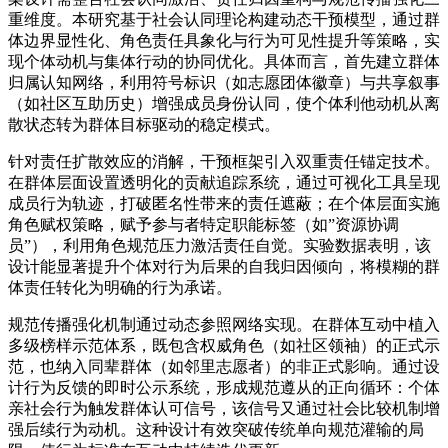
重维度。本研究基于社会认同理论构建动态干预模型，通过群
体边界显性化、角色责任具象化与行为可见性提升等策略，实
现个体动机与集体行动的协同优化。具体而言，首先建立群体
归属认知网络，利用符号标识（如志愿团体徽章）与共享叙事
（如社区互助历史）增强成员身份认同，使个体利他动机从离
散状态转为群体目标驱动的稳定模式。
针对责任扩散效应的消解，干预框架引入双重责任锚定技术。
在群体层面设置透明化的贡献追踪系统，通过可视化工具呈现
成员行为轨迹，打破匿名性带来的责任遮蔽；在个体层面实施
角色赋权策略，赋予参与者特定职能标签（如”资源协调
员”），利用角色规范压力激活责任自觉。实验数据表明，该
设计能显著提升个体对行为后果的自我归因倾向，将模糊的群
体责任转化为明确的行为承诺。
规范传播强化机制通过动态参照网络实现。在群体互动中植入
多级榜样示范体系，既包含权威角色（如社区领袖）的正式示
范，也纳入同辈群体（如邻里志愿者）的非正式影响。通过设
计行为反馈的即时公示系统，形成规范遵从的正向循环：个体
亲社会行为触发群体认可信号，该信号又通过社会比较机制增
强后续行为动机。这种设计有效突破传统单向规范灌输的局