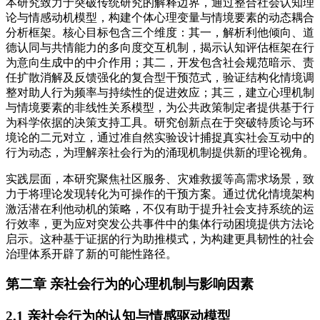
本研究致力于突破传统研究的解释边界，通过整合社会认知理
论与情感动机模型，构建个体心理变量与情境要素的动态耦合
分析框架。核心目标包含三个维度：其一，解析利他倾向、道
德认同与共情能力的多向度交互机制，揭示认知评估框架在行
为意向生成中的中介作用；其二，开发包含社会规范暗示、责
任扩散消解及反馈强化的复合型干预范式，验证结构化情境调
整对助人行为频率与持续性的促进效应；其三，建立心理机制
与情境要素的非线性关系模型，为公共政策制定者提供基于行
为科学依据的决策支持工具。研究创新点在于突破特质论与环
境论的二元对立，通过准自然实验设计捕捉真实社会互动中的
行为动态，为理解亲社会行为的涌现机制提供新的理论视角。
实践层面，本研究聚焦社区服务、灾难救援等高需求场景，致
力于将理论发现转化为可操作的干预方案。通过优化情境架构
激活潜在利他动机的策略，不仅有助于提升社会支持系统的运
行效率，更为应对突发公共事件中的集体行动困境提供方法论
启示。这种基于证据的行为助推模式，为构建更具韧性的社会
治理体系开辟了新的可能性路径。
第二章 亲社会行为的心理机制与影响因素
2.1 亲社会行为的认知与情感驱动模型