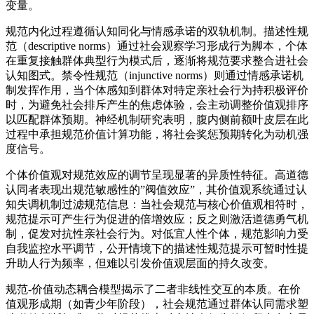
变量。
规范内化过程遵循认知同化与情感承诺的双轨机制。描述性规
范（descriptive norms）通过社会观察学习形成行为脚本，个体
在重复接触群体典型行为模式后，逐渐将规范要求整合进社会
认知图式。禁令性规范（injunctive norms）则通过情感承诺机
制发挥作用，当个体感知到群体对特定亲社会行为持积极评价
时，为避免社会排斥产生的焦虑体验，会主动调整价值观排序
以匹配群体预期。神经机制研究表明，腹内侧前额叶皮层在此
过程中承担规范价值计算功能，将社会奖惩预期转化为动机强
度信号。
个体价值观对规范效应的调节呈现显著的异质性特征。高道德
认同者表现出规范敏感性的”阀值效应”，其价值观系统通过认
知失调机制过滤规范信息：当社会规范与核心价值观相符时，
规范提示可产生行为促进的倍增效应；反之则激活道德勇气机
制，促发对抗性亲社会行为。对低宜人性个体，规范影响力受
自我监控水平调节，公开情境下的描述性规范提示可暂时性提
升助人行为频率，但难以引发价值观层面的持久改变。
规范-价值动态耦合模型揭示了二者非线性交互的本质。在价
值观形成期（如青少年阶段），社会规范通过群体认同需求塑