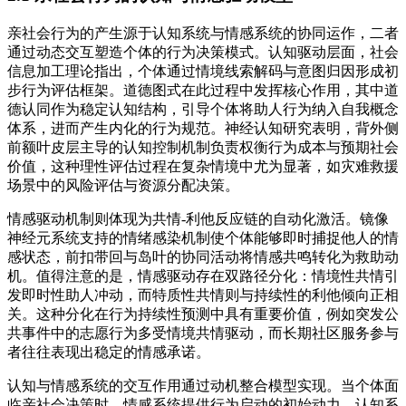
亲社会行为的产生源于认知系统与情感系统的协同运作，二者
通过动态交互塑造个体的行为决策模式。认知驱动层面，社会
信息加工理论指出，个体通过情境线索解码与意图归因形成初
步行为评估框架。道德图式在此过程中发挥核心作用，其中道
德认同作为稳定认知结构，引导个体将助人行为纳入自我概念
体系，进而产生内化的行为规范。神经认知研究表明，背外侧
前额叶皮层主导的认知控制机制负责权衡行为成本与预期社会
价值，这种理性评估过程在复杂情境中尤为显著，如灾难救援
场景中的风险评估与资源分配决策。
情感驱动机制则体现为共情-利他反应链的自动化激活。镜像
神经元系统支持的情绪感染机制使个体能够即时捕捉他人的情
感状态，前扣带回与岛叶的协同活动将情感共鸣转化为救助动
机。值得注意的是，情感驱动存在双路径分化：情境性共情引
发即时性助人冲动，而特质性共情则与持续性的利他倾向正相
关。这种分化在行为持续性预测中具有重要价值，例如突发公
共事件中的志愿行为多受情境共情驱动，而长期社区服务参与
者往往表现出稳定的情感承诺。
认知与情感系统的交互作用通过动机整合模型实现。当个体面
临亲社会决策时，情感系统提供行为启动的初始动力，认知系