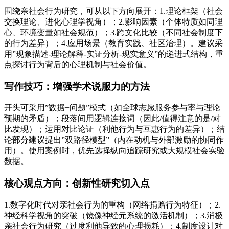
围绕亲社会行为研究，可从以下方向展开：1.理论框架（社会
交换理论、进化心理学视角）；2.影响因素（个体特质如同理
心、环境变量如社会规范）；3.跨文化比较（不同社会制度下
的行为差异）；4.应用场景（教育实践、社区治理）。建议采
用”现象描述-理论解释-实证分析-现实意义”的递进式结构，重
点探讨行为背后的心理机制与社会价值。
写作技巧：增强学术说服力的方法
开头可采用”数据+问题”模式（如全球志愿服务参与率与理论
预期的矛盾）；段落间用逻辑连接词（因此/值得注意的是/对
比发现）；运用对比论证（利他行为与互惠行为的差异）；结
论部分建议提出”双路径模型”（内在动机与外部激励的协同作
用）。使用案例时，优先选择纵向追踪研究或大规模社会实验
数据。
核心观点方向：创新性研究切入点
1.数字化时代对亲社会行为的重构（网络捐赠行为特征）；2.
神经科学视角的突破（镜像神经元系统的激活机制）；3.消极
亲社会行为研究（过度利他导致的心理损耗）；4.制度设计对