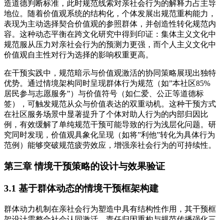
造道德判断标准，此时规范线索对亲社会行为的解释力占主导
地位。随着价值观系统的结构化，个体发展出规范重构能力，
表现为主动选择契合价值观的参照群体，并创造性转化规范内
容。这种动态平衡在跨文化研究中得到印证：集体主义文化中
规范服从压力对亲社会行为的预测力更强，而个人主义文化中
价值观自主性对行为选择的影响权重更高。
在干预实践中，规范暗示与价值观激活的协同策略展现出独特
优势。通过情境架构同时呈现群体行为规范（如”本社区85%
居民参与志愿服务”）与价值符号（如仁爱、公正等道德标
签），可触发规范从众与价值表达的双重动机。这种干预方式
在社区服务场景中显著提升了个体对助人行为的内部归因比
例，有效缓解了单纯规范干预可能导致的行为浅层化问题。研
究同时发现，价值观具象化呈现（如将”利他”转化为具体行为
范例）能够突破规范疲劳效应，增强亲社会行为的可持续性。
第三章 情境干预策略的设计与效果验证
3.1 基于群体动态的情境干预框架构建
群体动力机制在亲社会行为塑造中具有结构性作用，其干预框
架设计需整合社会认同激活、责任归因重构与规范传播强化三