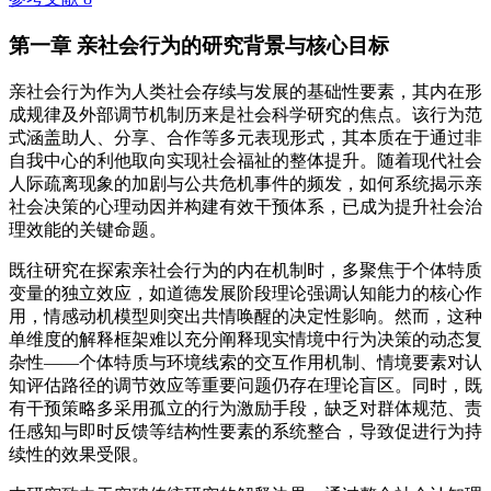
第一章 亲社会行为的研究背景与核心目标
亲社会行为作为人类社会存续与发展的基础性要素，其内在形
成规律及外部调节机制历来是社会科学研究的焦点。该行为范
式涵盖助人、分享、合作等多元表现形式，其本质在于通过非
自我中心的利他取向实现社会福祉的整体提升。随着现代社会
人际疏离现象的加剧与公共危机事件的频发，如何系统揭示亲
社会决策的心理动因并构建有效干预体系，已成为提升社会治
理效能的关键命题。
既往研究在探索亲社会行为的内在机制时，多聚焦于个体特质
变量的独立效应，如道德发展阶段理论强调认知能力的核心作
用，情感动机模型则突出共情唤醒的决定性影响。然而，这种
单维度的解释框架难以充分阐释现实情境中行为决策的动态复
杂性——个体特质与环境线索的交互作用机制、情境要素对认
知评估路径的调节效应等重要问题仍存在理论盲区。同时，既
有干预策略多采用孤立的行为激励手段，缺乏对群体规范、责
任感知与即时反馈等结构性要素的系统整合，导致促进行为持
续性的效果受限。