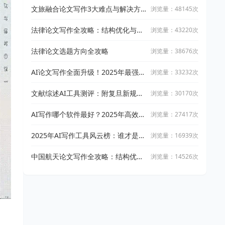
文旅融合论文写作3大难点与解决方
浏览量：48145次
案
法律论文写作全攻略：结构优化与文
浏览量：43220次
献引用技巧
法律论文选题方向全攻略
浏览量：38676次
AI论文写作全面升级！2025年最强写
浏览量：33232次
作攻略：让万能小in带你从开题到完
稿
文献综述AI工具测评：附复旦新规下
浏览量：30170次
AI论文工具适用指南
AI写作哪个软件最好？2025年高效智
浏览量：27417次
能写作工具实测与推荐
2025年AI写作工具风云榜：谁才是真
浏览量：16939次
正的高效创作神器？
中国航天论文写作全攻略：结构优化
浏览量：14526次
与文献整合技巧