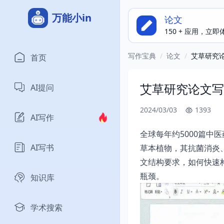
万能小in
论文
150 + 应用，立
写作宝典
/
论文
/
艾草研究
首页
艾草研究论文写
AI提问
2024/03/03
1393
AI写作
全球每年约5000篇中
AI写书
草本植物，其抗菌消炎
文结构要求，如何快速
瓶颈。
知识库
学术搜索