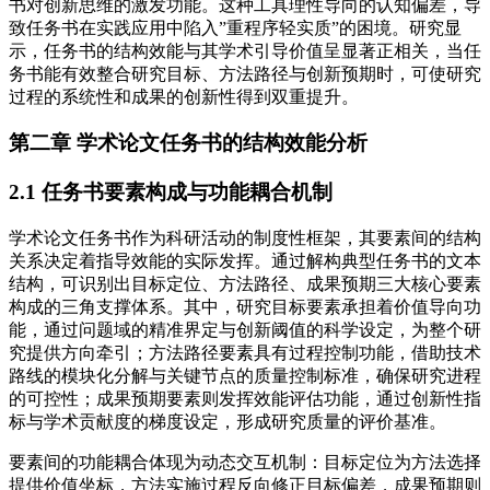
书对创新思维的激发功能。这种工具理性导向的认知偏差，导
致任务书在实践应用中陷入”重程序轻实质”的困境。研究显
示，任务书的结构效能与其学术引导价值呈显著正相关，当任
务书能有效整合研究目标、方法路径与创新预期时，可使研究
过程的系统性和成果的创新性得到双重提升。
第二章 学术论文任务书的结构效能分析
2.1 任务书要素构成与功能耦合机制
学术论文任务书作为科研活动的制度性框架，其要素间的结构
关系决定着指导效能的实际发挥。通过解构典型任务书的文本
结构，可识别出目标定位、方法路径、成果预期三大核心要素
构成的三角支撑体系。其中，研究目标要素承担着价值导向功
能，通过问题域的精准界定与创新阈值的科学设定，为整个研
究提供方向牵引；方法路径要素具有过程控制功能，借助技术
路线的模块化分解与关键节点的质量控制标准，确保研究进程
的可控性；成果预期要素则发挥效能评估功能，通过创新性指
标与学术贡献度的梯度设定，形成研究质量的评价基准。
要素间的功能耦合体现为动态交互机制：目标定位为方法选择
提供价值坐标，方法实施过程反向修正目标偏差，成果预期则