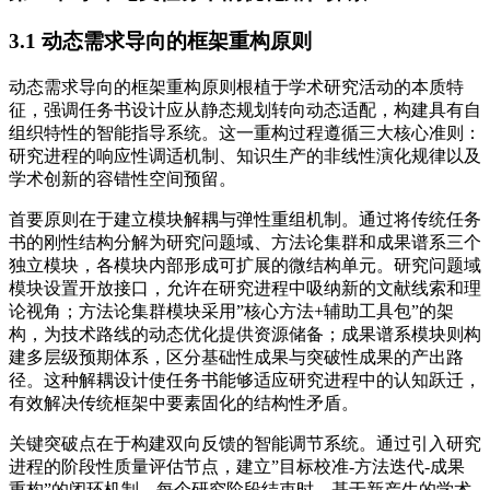
3.1 动态需求导向的框架重构原则
动态需求导向的框架重构原则根植于学术研究活动的本质特
征，强调任务书设计应从静态规划转向动态适配，构建具有自
组织特性的智能指导系统。这一重构过程遵循三大核心准则：
研究进程的响应性调适机制、知识生产的非线性演化规律以及
学术创新的容错性空间预留。
首要原则在于建立模块解耦与弹性重组机制。通过将传统任务
书的刚性结构分解为研究问题域、方法论集群和成果谱系三个
独立模块，各模块内部形成可扩展的微结构单元。研究问题域
模块设置开放接口，允许在研究进程中吸纳新的文献线索和理
论视角；方法论集群模块采用”核心方法+辅助工具包”的架
构，为技术路线的动态优化提供资源储备；成果谱系模块则构
建多层级预期体系，区分基础性成果与突破性成果的产出路
径。这种解耦设计使任务书能够适应研究进程中的认知跃迁，
有效解决传统框架中要素固化的结构性矛盾。
关键突破点在于构建双向反馈的智能调节系统。通过引入研究
进程的阶段性质量评估节点，建立”目标校准-方法迭代-成果
重构”的闭环机制。每个研究阶段结束时，基于新产生的学术