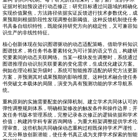
证据对初始预设进行动态修正：研究目标通过问题域的精确化
实现价值聚焦，方法路径依据实证反馈进行技术参数优化，成
果预期则根据阶段性发现调整创新阈值。这种反馈机制使任务
书具备自组织特性，既能保持研究方向的稳定性，又可兼容知
识生产的非线性特征。
核心创新体现在知识图谱驱动的动态适配策略。借助学科知识
图谱技术，将任务书各要素转化为可计算的语义节点，构建研
究要素间的动态关联网络。当某一模块发生调整时，系统通过
图谱推理自动识别关联要素的变化需求，生成优化建议方案。
例如在理论框架升级时，系统可智能推荐适配的研究方法更新
方案，并预测其对成果预期的影响维度。这种技术融合使任务
书突破文本载体的局限，演变为具有预测功能的学术导航系
统。
重构原则的实施需要配套的保障机制。建立学术共同体认可的
弹性调整规则体系，明确框架修改的触发条件和操作边界；开
发任务书版本管理系统，完整记录各次修正的逻辑依据和学术
价值；构建跨学科专家咨询网络，为重大框架调整提供学术伦
理审查。这些机制共同确保动态重构过程既保持学术严谨性，
又充分释放创新潜能，使任务书真正成为支撑学术探索的智能