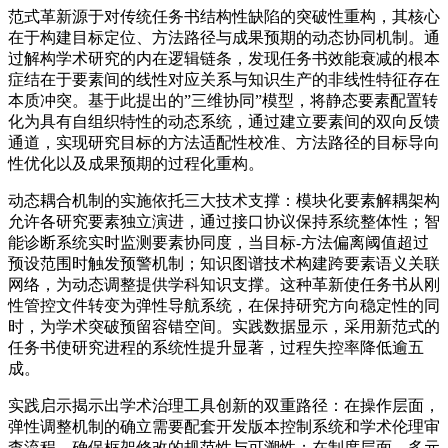
范式革新源于对传统任务书结构性缺陷的突破性重构，其核心
在于构建目标定位、方法路径与成果预期的动态协同机制。通
过解构学术研究的内在逻辑链条，发现任务书效能衰减的根本
症结在于要素间的线性对应关系与知识生产的非线性特征存在
本质冲突。基于此提出的”三维协同”模型，将静态要素配置转
化为具有自组织特性的动态系统，通过建立要素间的双向反馈
通道，实现研究目标的方法适配性校准、方法路径的目标导向
性优化以及成果预期的过程化重构。
动态耦合机制的实施依托三大技术支撑：模块化要素解耦架构
允许各研究要素独立演进，通过接口协议保持系统整体性；智
能诊断系统实时监测要素协同度，当目标-方法偏离阈值超过
预设范围时触发预警机制；知识图谱技术构建跨要素语义关联
网络，为动态调整提供学科知识支撑。这种革新使任务书从刚
性管控文件转变为弹性导航系统，在保持研究方向稳定性的同
时，为学术突破预留容错空间。实践数据显示，采用新范式的
任务书使研究进程的系统性提升显著，过程失控率降低逾五
成。
实践启示揭示出学术治理工具创新的双重路径：在操作层面，
弹性调整机制的确立需要配套开发版本控制系统和学术伦理审
查流程，确保框架修改的规范性与可溯性；在制度层面，多元