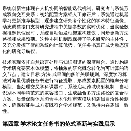
系统创新性体现在人机协同的智能迭代机制。研究者与系统形
成双向交互关系：初始配置方案经人工修正后，系统通过机器
学习更新推荐模型，逐步建立研究者个性化的学术特征画像。
动态调整接口支持研究进程中关键参数的实时优化，当实验数
据推翻原假设时，系统自动触发框架重构建议，同步更新方法
路径和成果预期。这种协同机制既保持了学术研究的主体性，
又充分发挥了智能系统的计算优势，使任务书真正成为动态演
化的研究导航仪。
技术实现依托自然语言处理与知识图谱的深度融合。通过构建
学术研究要素本体模型，将抽象的研究概念转化为可计算的语
义节点，建立目标-方法-成果间的多维关联规则。深度学习算
法对海量优质任务书进行特征提取，形成要素配置的概率分布
模型。当处理交叉学科课题时，系统启动跨域映射机制，自动
识别不同学科范式的兼容接口，生成融合多方法路径的复合型
方案。质量保障体系包含学术伦理审查模块和逻辑自洽性检测
器，确保智能生成方案既符合学术规范，又保持内在逻辑一致
性。
第四章 学术论文任务书的范式革新与实践启示