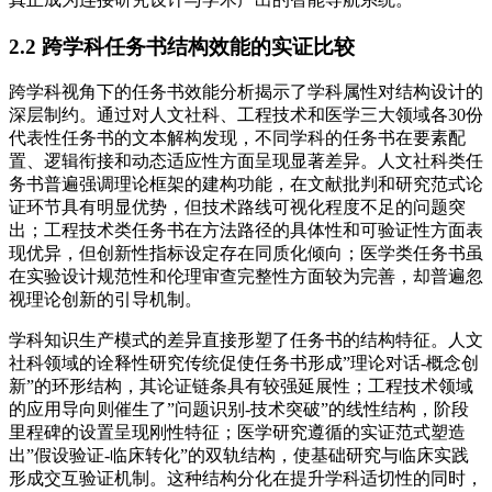
2.2 跨学科任务书结构效能的实证比较
跨学科视角下的任务书效能分析揭示了学科属性对结构设计的
深层制约。通过对人文社科、工程技术和医学三大领域各30份
代表性任务书的文本解构发现，不同学科的任务书在要素配
置、逻辑衔接和动态适应性方面呈现显著差异。人文社科类任
务书普遍强调理论框架的建构功能，在文献批判和研究范式论
证环节具有明显优势，但技术路线可视化程度不足的问题突
出；工程技术类任务书在方法路径的具体性和可验证性方面表
现优异，但创新性指标设定存在同质化倾向；医学类任务书虽
在实验设计规范性和伦理审查完整性方面较为完善，却普遍忽
视理论创新的引导机制。
学科知识生产模式的差异直接形塑了任务书的结构特征。人文
社科领域的诠释性研究传统促使任务书形成”理论对话-概念创
新”的环形结构，其论证链条具有较强延展性；工程技术领域
的应用导向则催生了”问题识别-技术突破”的线性结构，阶段
里程碑的设置呈现刚性特征；医学研究遵循的实证范式塑造
出”假设验证-临床转化”的双轨结构，使基础研究与临床实践
形成交互验证机制。这种结构分化在提升学科适切性的同时，