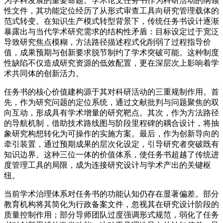
为学科发展的重要命题。学术论文任务书作为科研活动的纲领
性文件，其功能定位经历了从形式审查工具向研究管理载体的
范式转变。在知识生产模式转型背景下，传统任务书设计逐渐
暴露出与当代学术研究需求的结构性矛盾：目标设定过于宽泛
导致研究焦点模糊，方法路径描述程式化削弱了过程指导价
值，成果预期与创新要求脱节制约了学术突破可能。这种制度
性缺陷不仅造成研究资源的低效配置，更在深层次上影响着学
术共同体的创新活力。
任务书的核心价值建构源于其对科研活动的三重规制作用。首
先，作为研究问题的定位系统，通过文献批判与问题聚焦的双
向互动，形成具有学术增量的研究靶点。其次，作为方法路径
的导航机制，借助技术路线图与阶段里程碑的耦合设计，将抽
象研究构想转化为可操作的实施方案。最后，作为创新导向的
牵引装置，通过预期成果的层次化设定，引导研究者突破既有
知识边界。这种三位一体的价值体系，使任务书超越了传统进
度管理工具的局限，成为连接研究设计与学术产出的关键枢
纽。
当前学术治理体系对任务书的功能认知仍存在显著偏差。部分
教育机构将其简化为行政备案文件，忽视其在研究设计阶段的
质量控制作用；部分导师团队过度强调形式规范，弱化了任务