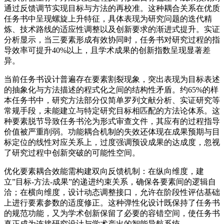
通过反馈调节实现目标与方法的再校准。这种耦合关系在优质
任务书中呈现螺旋上升特征，具体表现为研究问题的迭代精
炼、技术路线的适应性调整以及创新要求的渐进式提升。实证
分析显示，当三要素形成有效协同时，任务书对研究过程的指
导效率可提升40%以上，且学术成果的创新指数呈现显著差
异。
当前任务书设计普遍存在要素割裂现象，突出表现为目标表述
的抽象化与方法描述的程式化之间的结构性矛盾。约65%的样
本任务书中，研究方法部分仅简单罗列文献分析、实证研究等
常规手段，未能建立与特定研究目标相匹配的方法论体系。这
种要素脱节导致任务书沦为形式审查文件，其应有的过程指导
价值被严重削弱。功能耦合机制的失效还体现在成果预期与目
标定位的线性对应关系上，过度强调预设成果的达成度，忽视
了研究过程中创新突破的可能性空间。
优化要素耦合效能需构建双向反馈机制：在纵向维度，建
立”目标-方法-成果”的递进约束关系，确保各要素间的逻辑自
洽；在横向维度，设计动态调整接口，允许在阶段性评估基础
上进行要素参数的适度修正。这种弹性化设计既保持了任务书
的规范功能，又为学术创新保留了必要的容错空间，使任务书
真正成为连接研究设计与学术产出的智能导航系统。