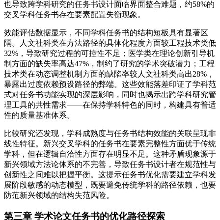
也导致跨学科研究的任务书设计面临界面整合难题，约58%的
交叉学科任务书存在要素配置失衡现象。
效能评估数据显示，不同学科任务书的结构短板具有显著区
隔。人文社科类在方法路径的具体化程度方面较工程技术类低
32%，导致研究过程的可控性不足；医学类在理论创新引导机
制方面的缺失率高达47%，制约了研究的学术突破潜力；工程
技术类在动态调整机制方面的缺陷率较人文社科类高出28%，
暴露出过度依赖预设路径的弊端。这些效能落差印证了学科范
式对任务书功能实现的深层影响，同时也揭示出跨学科研究管
理工具的共性需求——在保持学科特色的同时，构建具有普适
性的质量基准体系。
比较研究还发现，学科成熟度与任务书结构效能的关联呈现非
线性特征。新兴交叉学科的任务书在要素完整性方面优于传统
学科，但在逻辑自洽性方面存在明显不足。这种矛盾现象源于
新兴领域方法论体系的不完善，导致任务书设计者在规范性与
创新性之间难以把握平衡。这提示任务书优化需要建立学科发
展阶段敏感的动态模型，既要避免传统学科的路径依赖，也要
防范新兴领域的结构失范风险。
第三章 学术论文任务书的优化路径探索