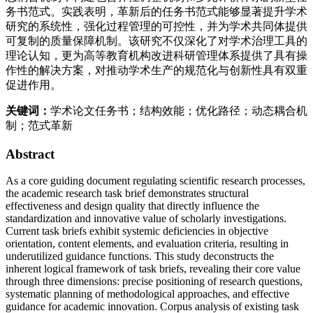
务书范式。实践表明，革新后的任务书范式能够显著提升学术
研究的系统性，强化过程管理的可控性，并为学术共同体提供
可复制的质量保障机制。该研究不仅深化了对学术治理工具的
理论认知，更为高等教育机构改进科研管理体系提供了具有操
作性的解决方案，对推动学术生产的规范化与创新性具有双重
促进作用。
关键词：
学术论文任务书；结构效能；优化路径；动态耦合机
制；范式革新
Abstract
As a core guiding document regulating scientific research processes,
the academic research task brief demonstrates structural
effectiveness and design quality that directly influence the
standardization and innovative value of scholarly investigations.
Current task briefs exhibit systemic deficiencies in objective
orientation, content elements, and evaluation criteria, resulting in
underutilized guidance functions. This study deconstructs the
inherent logical framework of task briefs, revealing their core value
through three dimensions: precise positioning of research questions,
systematic planning of methodological approaches, and effective
guidance for academic innovation. Corpus analysis of existing task