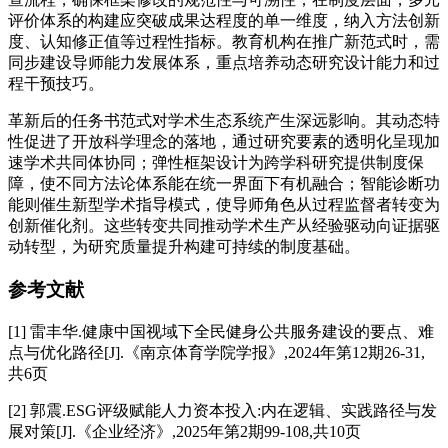
评价体系的构建应突破成果达程度的单一维度，纳入方法创新
度、认知修正值等过程性指标。教育机构在推广新范式时，需
同步建设导师能力发展体系，重点培养动态研究设计能力和过
程干预技巧。
革新后的任务书范式对学术生态系统产生深远影响。其动态特
性促进了开放科学理念的落地，通过研究要素的透明化呈现加
速学术共同体协同；弹性框架设计为跨学科研究提供制度保
障，使不同方法论体系能在统一界面下有机融合；智能诊断功
能则催生新型学术指导模式，使导师角色从过程监督者转变为
创新催化剂。这些转变共同推动学术生产从经验驱动向证据驱
动转型，为研究质量提升构建可持续的制度基础。
参考文献
[1] 雷丰华.健康中国视域下全民健身公共服务建设的要点、难
点与优化路径[J].《南京体育学院学报》,2024年第12期26-31,
共6页
[2] 郭震.ESG评级赋能人力资本投入:内在逻辑、实践路径与发
展对策[J].《企业经济》,2025年第2期99-108,共10页