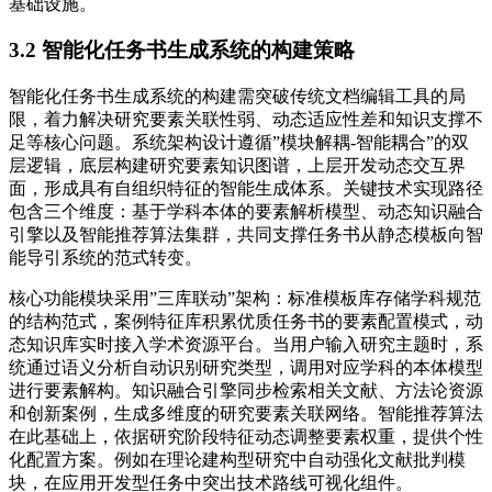
基础设施。
3.2 智能化任务书生成系统的构建策略
智能化任务书生成系统的构建需突破传统文档编辑工具的局
限，着力解决研究要素关联性弱、动态适应性差和知识支撑不
足等核心问题。系统架构设计遵循”模块解耦-智能耦合”的双
层逻辑，底层构建研究要素知识图谱，上层开发动态交互界
面，形成具有自组织特征的智能生成体系。关键技术实现路径
包含三个维度：基于学科本体的要素解析模型、动态知识融合
引擎以及智能推荐算法集群，共同支撑任务书从静态模板向智
能导引系统的范式转变。
核心功能模块采用”三库联动”架构：标准模板库存储学科规范
的结构范式，案例特征库积累优质任务书的要素配置模式，动
态知识库实时接入学术资源平台。当用户输入研究主题时，系
统通过语义分析自动识别研究类型，调用对应学科的本体模型
进行要素解构。知识融合引擎同步检索相关文献、方法论资源
和创新案例，生成多维度的研究要素关联网络。智能推荐算法
在此基础上，依据研究阶段特征动态调整要素权重，提供个性
化配置方案。例如在理论建构型研究中自动强化文献批判模
块，在应用开发型任务中突出技术路线可视化组件。