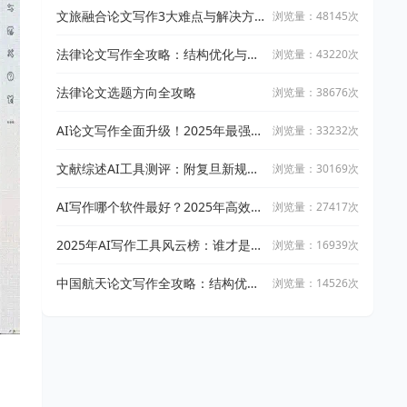
文旅融合论文写作3大难点与解决方
浏览量：48145次
案
法律论文写作全攻略：结构优化与文
浏览量：43220次
献引用技巧
法律论文选题方向全攻略
浏览量：38676次
AI论文写作全面升级！2025年最强写
浏览量：33232次
作攻略：让万能小in带你从开题到完
稿
文献综述AI工具测评：附复旦新规下
浏览量：30169次
AI论文工具适用指南
AI写作哪个软件最好？2025年高效智
浏览量：27417次
能写作工具实测与推荐
2025年AI写作工具风云榜：谁才是真
浏览量：16939次
正的高效创作神器？
中国航天论文写作全攻略：结构优化
浏览量：14526次
与文献整合技巧