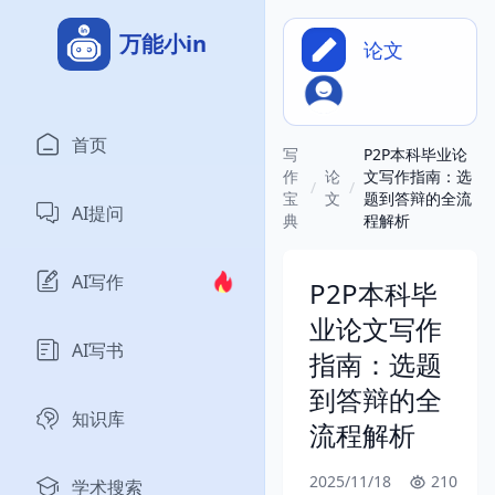
万能小in
论文
首页
写
P2P本科毕业论
作
论
文写作指南：选
/
/
宝
文
题到答辩的全流
AI提问
典
程解析
AI写作
P2P本科毕
业论文写作
AI写书
指南：选题
到答辩的全
知识库
流程解析
2025/11/18
210
学术搜索