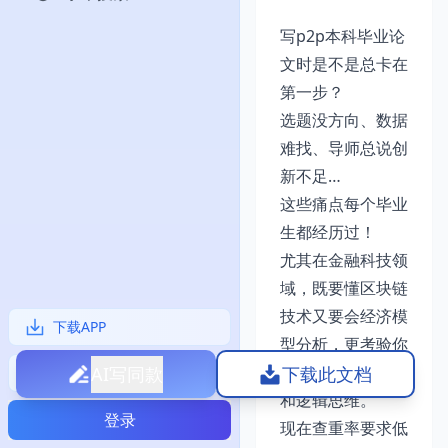
写p2p本科毕业论
文时是不是总卡在
第一步？
选题没方向、数据
难找、导师总说创
新不足…
这些痛点每个毕业
生都经历过！
尤其在金融科技领
域，既要懂区块链
技术又要会经济模
下载APP
型分析，更考验你
的跨学科整合能力
AI写同款
下载此文档
使用攻略
和逻辑思维。
登录
现在查重率要求低