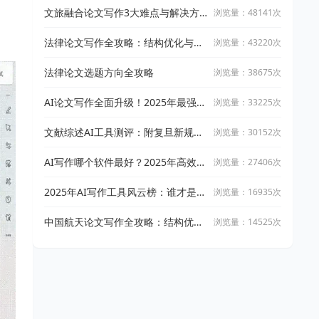
文旅融合论文写作3大难点与解决方
浏览量：48141次
案
法律论文写作全攻略：结构优化与文
浏览量：43220次
献引用技巧
法律论文选题方向全攻略
浏览量：38675次
AI论文写作全面升级！2025年最强写
浏览量：33225次
作攻略：让万能小in带你从开题到完
稿
文献综述AI工具测评：附复旦新规下
浏览量：30152次
AI论文工具适用指南
AI写作哪个软件最好？2025年高效智
浏览量：27406次
能写作工具实测与推荐
2025年AI写作工具风云榜：谁才是真
浏览量：16935次
正的高效创作神器？
中国航天论文写作全攻略：结构优化
浏览量：14525次
与文献整合技巧