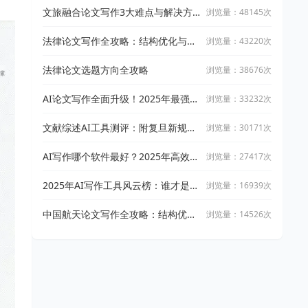
文旅融合论文写作3大难点与解决方
浏览量：48145次
案
法律论文写作全攻略：结构优化与文
浏览量：43220次
献引用技巧
法律论文选题方向全攻略
浏览量：38676次
AI论文写作全面升级！2025年最强写
浏览量：33232次
作攻略：让万能小in带你从开题到完
稿
文献综述AI工具测评：附复旦新规下
浏览量：30171次
AI论文工具适用指南
AI写作哪个软件最好？2025年高效智
浏览量：27417次
能写作工具实测与推荐
2025年AI写作工具风云榜：谁才是真
浏览量：16939次
正的高效创作神器？
中国航天论文写作全攻略：结构优化
浏览量：14526次
与文献整合技巧