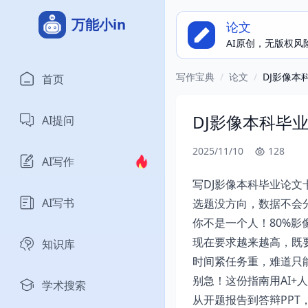
万能小in
论文
AI原创，无版权风
写作宝典
/
论文
/
DJ影像
首页
DJ影像本科毕
AI提问
2025/11/10
128
AI写作
写DJ影像本科毕业论文
AI写书
选题没方向，数据不会
你不是一个人！80%
现在要求越来越高，既
知识库
时间紧任务重，难道只
别急！这份指南用AI+
学术搜索
从开题报告到答辩PPT