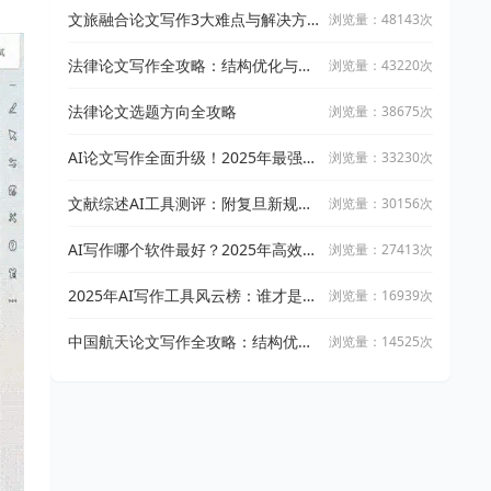
文旅融合论文写作3大难点与解决方
浏览量：48143次
案
法律论文写作全攻略：结构优化与文
浏览量：43220次
献引用技巧
法律论文选题方向全攻略
浏览量：38675次
AI论文写作全面升级！2025年最强写
浏览量：33230次
作攻略：让万能小in带你从开题到完
稿
文献综述AI工具测评：附复旦新规下
浏览量：30156次
AI论文工具适用指南
AI写作哪个软件最好？2025年高效智
浏览量：27413次
能写作工具实测与推荐
2025年AI写作工具风云榜：谁才是真
浏览量：16939次
正的高效创作神器？
中国航天论文写作全攻略：结构优化
浏览量：14525次
与文献整合技巧