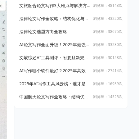
文旅融合论文写作3大难点与解决方
浏览量：48143次
案
法律论文写作全攻略：结构优化与文
浏览量：43220次
献引用技巧
法律论文选题方向全攻略
浏览量：38675次
AI论文写作全面升级！2025年最强写
浏览量：33230次
作攻略：让万能小in带你从开题到完
稿
文献综述AI工具测评：附复旦新规下
浏览量：30158次
AI论文工具适用指南
AI写作哪个软件最好？2025年高效智
浏览量：27414次
能写作工具实测与推荐
2025年AI写作工具风云榜：谁才是真
浏览量：16939次
正的高效创作神器？
中国航天论文写作全攻略：结构优化
浏览量：14525次
与文献整合技巧