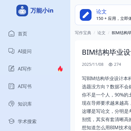
万能小in
论文
150 + 应用，立
写作宝典
/
论文
/
BIM结
首页
BIM结构毕业
AI提问
2025/11/08
274
AI写作
写BIM结构毕业设计本
AI写书
选题没方向？数据不会
你不是一个人，90%的
现在导师要求越来越高
知识库
这哪是写论文，分明是
别慌，其实有套清晰高
学术搜索
想知道怎么用BIM技