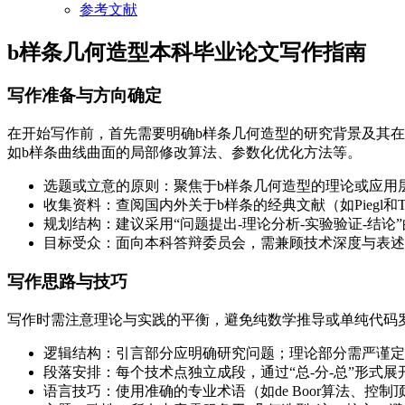
参考文献
b样条几何造型本科毕业论文写作指南
写作准备与方向确定
在开始写作前，首先需要明确b样条几何造型的研究背景及其在
如b样条曲线曲面的局部修改算法、参数化优化方法等。
选题或立意的原则：聚焦于b样条几何造型的理论或应用
收集资料：查阅国内外关于b样条的经典文献（如Piegl和
规划结构：建议采用“问题提出-理论分析-实验验证-结论
目标受众：面向本科答辩委员会，需兼顾技术深度与表述
写作思路与技巧
写作时需注意理论与实践的平衡，避免纯数学推导或单纯代码
逻辑结构：引言部分应明确研究问题；理论部分需严谨定
段落安排：每个技术点独立成段，通过“总-分-总”形式
语言技巧：使用准确的专业术语（如de Boor算法、控