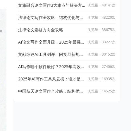
文旅融合论文写作3大难点与解决方
浏览量：48141次
案
法律论文写作全攻略：结构优化与文
浏览量：43220次
献引用技巧
法律论文选题方向全攻略
浏览量：38675次
AI论文写作全面升级！2025年最强写
浏览量：33227次
作攻略：让万能小in带你从开题到完
稿
文献综述AI工具测评：附复旦新规下
浏览量：30152次
AI论文工具适用指南
AI写作哪个软件最好？2025年高效智
浏览量：27406次
能写作工具实测与推荐
2025年AI写作工具风云榜：谁才是真
浏览量：16935次
正的高效创作神器？
中国航天论文写作全攻略：结构优化
浏览量：14525次
与文献整合技巧