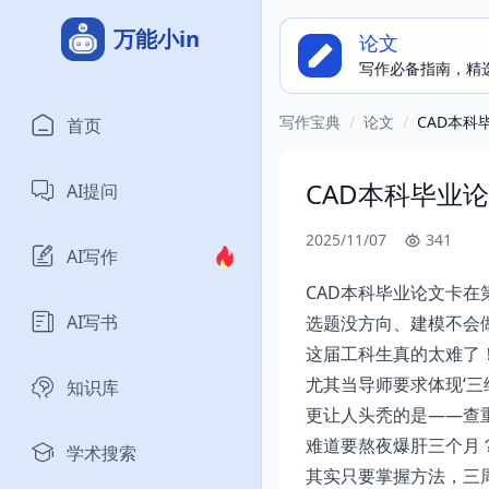
万能小in
论文
写作必备指南，精
写作宝典
/
论文
/
CAD本科
首页
CAD本科毕业
AI提问
2025/11/07
341
AI写作
CAD本科毕业论文卡在
AI写书
选题没方向、建模不会
这届工科生真的太难了
尤其当导师要求体现‘三维
知识库
更让人头秃的是——查
难道要熬夜爆肝三个月
学术搜索
其实只要掌握方法，三