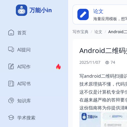
万能小in
论文
海量应用模板，想
写作宝典
/
论文
/
Andro
首页
Android二
AI提问
2025/11/07
74
AI写作
写android二维码
AI写书
技术原理搞不懂，代码
这不仅是计算机专业学
在越来越严格的答辩要
知识库
这份指南将为你提供清
学术搜索