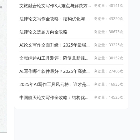
文旅融合论文写作3大难点与解决方
浏览量：48141次
案
法律论文写作全攻略：结构优化与文
浏览量：43220次
献引用技巧
法律论文选题方向全攻略
浏览量：38675次
AI论文写作全面升级！2025年最强写
浏览量：33225次
作攻略：让万能小in带你从开题到完
稿
文献综述AI工具测评：附复旦新规下
浏览量：30152次
AI论文工具适用指南
AI写作哪个软件最好？2025年高效智
浏览量：27406次
能写作工具实测与推荐
2025年AI写作工具风云榜：谁才是真
浏览量：16935次
正的高效创作神器？
中国航天论文写作全攻略：结构优化
浏览量：14525次
与文献整合技巧