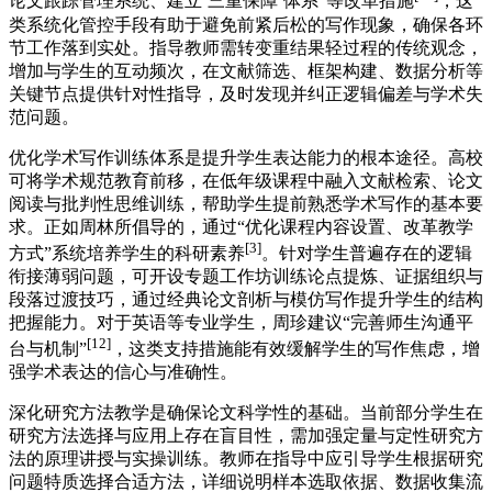
论文跟踪管理系统、建立‘三重保障’体系”等改革措施
，这
类系统化管控手段有助于避免前紧后松的写作现象，确保各环
节工作落到实处。指导教师需转变重结果轻过程的传统观念，
增加与学生的互动频次，在文献筛选、框架构建、数据分析等
关键节点提供针对性指导，及时发现并纠正逻辑偏差与学术失
范问题。
优化学术写作训练体系是提升学生表达能力的根本途径。高校
可将学术规范教育前移，在低年级课程中融入文献检索、论文
阅读与批判性思维训练，帮助学生提前熟悉学术写作的基本要
求。正如周林所倡导的，通过“优化课程内容设置、改革教学
[3]
方式”系统培养学生的科研素养
。针对学生普遍存在的逻辑
衔接薄弱问题，可开设专题工作坊训练论点提炼、证据组织与
段落过渡技巧，通过经典论文剖析与模仿写作提升学生的结构
把握能力。对于英语等专业学生，周珍建议“完善师生沟通平
[12]
台与机制”
，这类支持措施能有效缓解学生的写作焦虑，增
强学术表达的信心与准确性。
深化研究方法教学是确保论文科学性的基础。当前部分学生在
研究方法选择与应用上存在盲目性，需加强定量与定性研究方
法的原理讲授与实操训练。教师在指导中应引导学生根据研究
问题特质选择合适方法，详细说明样本选取依据、数据收集流