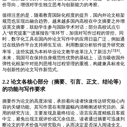
价导向，增强对学生独立思考与创新能力的考察。
值得注意的是，随着教育国际化程度的提升，国内外论文框架
规范也呈现出融合趋势。越来越多国内高校在中文摘要之外增
设英文摘要，鼓励学生参与国际学术对话；部分高校试点引
入“研究提案”“进展报告”等环节，加强对写作过程的管控。同
时，数字化工具在国内外论文写作中的应用日益广泛，例如通
过在线协作平台支持师生互动、利用数据分析软件提升研究效
[3][4]
率等，这些实践为本科毕业论文教学改革注入了新活力
。
未来，我国可在保持自身规范性优势的基础上，适当吸收国外
弹性化框架中对批判思维与过程管理的重视，构建兼具标准化
与创新性的论文写作新范式。
2.2 论文各核心部分（摘要、引言、正文、结论等）
的功能与写作要求
摘要作为论文的高度浓缩，承担着向读者快速传达研究核心内
容的关键功能。其写作需在有限篇幅内清晰阐述研究目的、采
用的研究方法、主要发现及最终结论，语言应高度精炼且客观
中立，避免出现主观评价或冗余信息。读者通过摘要可迅速判
断论文的学术价值与研究取向，从而决定是否深入阅读全文。