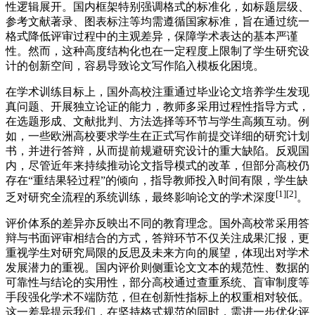
性逻辑展开。国内框架特别强调格式的标准化，如标题层级、
参考文献著录、图表标注等均需遵循国家标准，旨在通过统一
格式降低评审过程中的主观差异，保障学术表达的基本严谨
性。然而，这种高度结构化也在一定程度上限制了学生研究设
计的创新空间，容易导致论文写作陷入模板化困境。
在学术训练目标上，国外高校注重通过毕业论文培养学生发现
真问题、开展独立论证的能力，教师多采用过程性指导方式，
在选题形成、文献批判、方法选择等环节与学生高频互动。例
如，一些欧洲高校要求学生在正式写作前提交详细的研究计划
书，并进行答辩，从而提前规避研究设计的重大缺陷。反观国
内，尽管近年来持续推动论文指导模式的改革，但部分高校仍
存在“重结果轻过程”的倾向，指导教师投入时间有限，学生缺
[1][2]
乏对研究全流程的系统训练，最终影响论文的学术深度
。
评价体系的差异亦反映出不同的教育理念。国外高校常采用答
辩与书面评审相结合的方式，答辩环节不仅关注成果汇报，更
重视学生对研究局限的反思及未来方向的展望，体现出对学术
发展潜力的重视。国内评价则侧重论文文本的规范性、数据的
可靠性与结论的实用性，部分高校通过查重系统、盲审制度等
手段强化学术不端防范，但在创新性指标上的权重相对较低。
这一差异提示我们，在坚持格式规范的同时，需进一步优化评