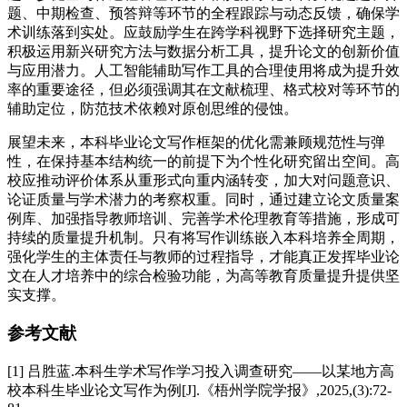
题、中期检查、预答辩等环节的全程跟踪与动态反馈，确保学
术训练落到实处。应鼓励学生在跨学科视野下选择研究主题，
积极运用新兴研究方法与数据分析工具，提升论文的创新价值
与应用潜力。人工智能辅助写作工具的合理使用将成为提升效
率的重要途径，但必须强调其在文献梳理、格式校对等环节的
辅助定位，防范技术依赖对原创思维的侵蚀。
展望未来，本科毕业论文写作框架的优化需兼顾规范性与弹
性，在保持基本结构统一的前提下为个性化研究留出空间。高
校应推动评价体系从重形式向重内涵转变，加大对问题意识、
论证质量与学术潜力的考察权重。同时，通过建立论文质量案
例库、加强指导教师培训、完善学术伦理教育等措施，形成可
持续的质量提升机制。只有将写作训练嵌入本科培养全周期，
强化学生的主体责任与教师的过程指导，才能真正发挥毕业论
文在人才培养中的综合检验功能，为高等教育质量提升提供坚
实支撑。
参考文献
[1] 吕胜蓝.本科生学术写作学习投入调查研究——以某地方高
校本科生毕业论文写作为例[J].《梧州学院学报》,2025,(3):72-