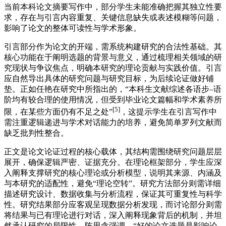
当前本科论文摘要写作中，部分学生未能准确把握其独立性要
求，存在与引言内容重复、关键信息缺失或表述模糊等问题，
影响了论文的整体可读性与学术形象。
引言部分作为论文的开端，需系统构建研究的合法性基础。其
核心功能在于阐明选题的背景与意义，通过梳理相关领域的研
究现状与争议焦点，明确本研究的理论贡献与实践价值。引言
应自然导出具体的研究问题与研究目标，为后续论证做好铺
垫。正如任艳在研究中所指出的，“本科生文献综述各语步–语
阶均有较合理的使用情况，但受到毕业论文篇幅和学术素养所
[5]
限，在某些方面仍有不足之处”
，这提示学生在引言写作中
需注重逻辑递进与学术对话能力的培养，避免简单罗列文献而
缺乏批判性整合。
正文是论文论证过程的核心载体，其结构需围绕研究问题层层
展开，确保逻辑严密、证据充分。在理论框架部分，学生应深
入阐释支撑研究的核心理论或分析模型，说明其来源、内涵及
与本研究的适配性，避免“理论空转”。研究方法部分则需详细
描述研究设计、数据收集与分析流程，保证其可重复性与科学
性。研究结果部分应客观呈现数据分析发现，而讨论部分则需
将结果与已有理论进行对话，深入阐释现象背后的机制，并坦
然承认研究的局限性。陈思含强调，“好的论文选题是影响论