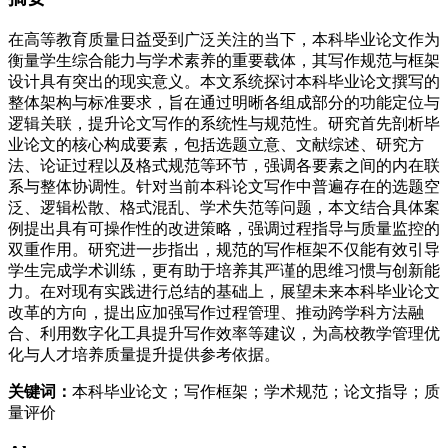
在高等教育质量日益受到广泛关注的当下，本科毕业论文作为
衡量学生综合能力与学术素养的重要载体，其写作规范与框架
设计具有突出的现实意义。本文系统探讨本科毕业论文撰写的
整体架构与标准要求，旨在通过明晰各组成部分的功能定位与
逻辑关联，提升论文写作的系统性与规范性。研究首先剖析毕
业论文的核心构成要素，包括选题立意、文献综述、研究方
法、论证过程以及格式规范等环节，强调各要素之间的内在联
系与整体协调性。针对当前本科论文写作中普遍存在的选题空
泛、逻辑松散、格式混乱、学术失范等问题，本文结合具体案
例提出具有可操作性的改进策略，强调过程指导与质量监控的
双重作用。研究进一步指出，规范的写作框架不仅能有效引导
学生完成学术训练，更有助于培养其严谨的思维习惯与创新能
力。在对现有实践进行总结的基础上，展望未来本科毕业论文
改革的方向，提出应加强写作过程管理、推动跨学科方法融
合、利用数字化工具提升写作效率等建议，为高校教学管理优
化与人才培养质量提升提供参考依据。
关键词：
本科毕业论文；写作框架；学术规范；论文指导；质
量评价