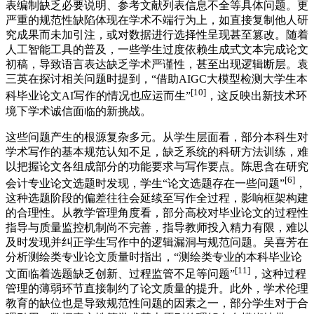
表编制缺乏必要说明、参考文献列表信息不全等具体问题。更
严重的规范性缺陷体现在学术不端行为上，如直接复制他人研
究成果而未加引注，或对数据进行选择性呈现甚至篡改。随着
人工智能工具的普及，一些学生过度依赖生成式文本完成论文
初稿，导致语言表达缺乏学术严谨性，甚至出现逻辑断层。袁
三英在探讨相关问题时提到，“借助AIGC大模型检测大学生本
[10]
科毕业论文AI写作的情况也应运而生”
，这反映出新技术环
境下学术诚信面临的新挑战。
这些问题产生的根源复杂多元。从学生层面看，部分本科生对
学术写作的基本规范认知不足，缺乏系统的科研方法训练，难
以把握论文各组成部分的功能要求与写作要点。陈思含在研究
[6]
会计专业论文选题时发现，学生“论文选题存在一些问题”
，
这种选题阶段的偏差往往会延续至写作全过程，影响框架构建
的合理性。从教学管理角度看，部分高校对毕业论文的过程性
指导与质量监控机制尚不完善，指导教师投入精力有限，难以
及时发现并纠正学生写作中的逻辑漏洞与规范问题。吴喜芳在
分析测绘类专业论文质量时指出，“测绘类专业的本科毕业论
[11]
文面临着选题缺乏创新、过程监管不足等问题”
，这种过程
管理的薄弱环节直接制约了论文质量的提升。此外，学术伦理
教育的缺位也是导致规范性问题的因素之一，部分学生对于合