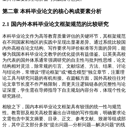
第二章 本科毕业论文的核心构成要素分析
2.1 国内外本科毕业论文框架规范的比较研究
本科毕业论文作为高等教育质量评估的关键环节，其框架规范
在不同国家和地区的实践中呈现出显著差异。通过系统比较国
内外高校在论文结构、写作要求与评价标准等方面的异同，能
够为我国本科毕业论文教学的优化提供有益借鉴。以英美高校
为代表的国外体系通常强调研究的自主性与批判性思维，论文
结构相对灵活，除常规的引言、文献综述、方法、结果、讨论
与结论外，常增设“理论框架”或“概念模型”独立章节，注重理
论工具与研究问题的有机衔接。在篇幅方面，国外高校往往对
论文章节长度不作严格限制，而更关注逻辑链条的完整性与论
证深度，学生需在导师指导下自主规划内容分布，体现个性化
研究路径。
相较之下，国内本科毕业论文框架具有较强的统一性与规范
性。教育部及相关高校普遍出台详细的写作指南，明确要求论
文需包含中英文摘要、目录、正文、参考文献、致谢等组成部
分，其中正文部分多按“提出问题—分析问题—解决问题”的线