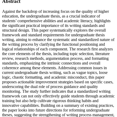
Abstract
Against the backdrop of increasing focus on the quality of higher
education, the undergraduate thesis, as a crucial indicator of
students’ comprehensive abilities and academic literacy, highlights
the significant practical importance of its writing standards and
structural design. This paper systematically explores the overall
framework and standard requirements for undergraduate thesis
writing, aiming to enhance the systematic and standardized nature of
the writing process by clarifying the functional positioning and
logical relationships of each component. The research first analyzes
the core elements of the thesis, including topic selection, literature
review, research methods, argumentation process, and formatting
standards, emphasizing the intrinsic connections and overall
coherence among these elements. Addressing common issues in
current undergraduate thesis writing, such as vague topics, loose
logic, chaotic formatting, and academic misconduct, this paper
proposes actionable improvement strategies based on specific cases,
underscoring the dual role of process guidance and quality
monitoring. The study further indicates that a standardized writing
framework can not only effectively guide students through academic
training but also help cultivate rigorous thinking habits and
innovative capabilities. Building on a summary of existing practices,
the paper looks into future directions for reforming undergraduate
theses, suggesting the strengthening of writing process management,