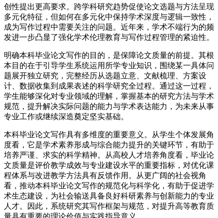
创性提出更高要求。跨学科研究趋势促使论文选题与方法呈现
多元化特征，但如何在多元化中保持学术深度与逻辑一致性，
成为写作过程中需要关注的问题。近年来，学术不端行为的频
发进一步凸显了强化学术伦理教育与写作过程管理的紧迫性。
明确本科毕业论文写作的目的，是保障论文质量的前提。其根
本目的在于引导学生系统运用所学专业知识，围绕某一具体问
题展开独立研究，完整经历从选题立意、文献梳理、方案设
计、数据收集到成果表述的科学研究全过程。通过这一过程，
学生能够深化对专业领域的理解，掌握基本的研究方法与学术
规范，提升解决实际问题的能力与学术表达能力，为未来从事
专业工作或继续深造奠定坚实基础。
本科毕业论文写作具有多维度的重要意义。从学生个体发展角
度看，它是学术素养形成与综合能力提升的关键环节，有助于
培养严谨、求实的科学精神。从高校人才培养角度看，毕业论
文质量是评价教学成效与专业建设水平的重要指标，对优化课
程体系与改进教学方法具有反馈作用。从更广阔的社会视角
看，推动本科毕业论文写作的规范化与科学化，有助于促进学
术生态建设，为社会输送具备良好科研素养与创新能力的专业
人才。因此，系统研究其写作框架与规范，对提升高等教育质
量具有重要的理论价值与实践指导意义。