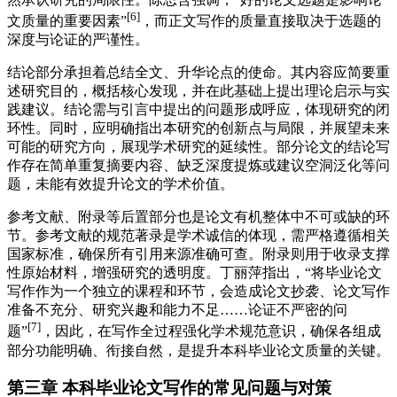
[6]
文质量的重要因素”
，而正文写作的质量直接取决于选题的
深度与论证的严谨性。
结论部分承担着总结全文、升华论点的使命。其内容应简要重
述研究目的，概括核心发现，并在此基础上提出理论启示与实
践建议。结论需与引言中提出的问题形成呼应，体现研究的闭
环性。同时，应明确指出本研究的创新点与局限，并展望未来
可能的研究方向，展现学术研究的延续性。部分论文的结论写
作存在简单重复摘要内容、缺乏深度提炼或建议空洞泛化等问
题，未能有效提升论文的学术价值。
参考文献、附录等后置部分也是论文有机整体中不可或缺的环
节。参考文献的规范著录是学术诚信的体现，需严格遵循相关
国家标准，确保所有引用来源准确可查。附录则用于收录支撑
性原始材料，增强研究的透明度。丁丽萍指出，“将毕业论文
写作作为一个独立的课程和环节，会造成论文抄袭、论文写作
准备不充分、研究兴趣和能力不足……论证不严密的问
[7]
题”
，因此，在写作全过程强化学术规范意识，确保各组成
部分功能明确、衔接自然，是提升本科毕业论文质量的关键。
第三章 本科毕业论文写作的常见问题与对策