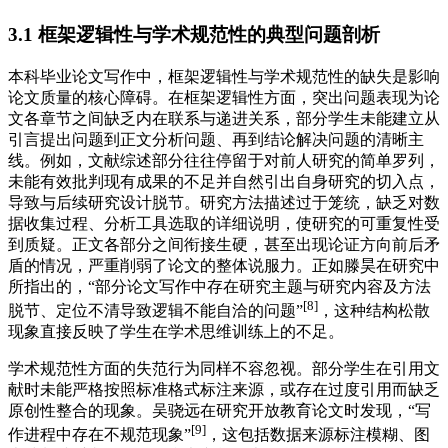
3.1 框架逻辑性与学术规范性的典型问题剖析
本科毕业论文写作中，框架逻辑性与学术规范性的缺失是影响
论文质量的核心障碍。在框架逻辑性方面，突出问题表现为论
文各章节之间缺乏内在联系与递进关系，部分学生未能建立从
引言提出问题到正文分析问题、再到结论解决问题的清晰主
线。例如，文献综述部分往往停留于对前人研究的简单罗列，
未能有效批判现有成果的不足并自然引出自身研究的切入点，
导致与后续研究设计脱节。研究方法描述过于笼统，缺乏对数
据收集过程、分析工具选取的详细说明，使研究的可重复性受
到质疑。正文各部分之间衔接生硬，甚至出现论证方向前后矛
盾的情况，严重削弱了论文的整体说服力。正如滕昊在研究中
所指出的，“部分论文写作中存在研究主题与研究内容及方法
[8]
脱节、定位不清导致逻辑不能自洽的问题”
，这种结构松散
现象直接反映了学生在学术思维训练上的不足。
学术规范性方面的失范行为同样不容忽视。部分学生在引用文
献时未能严格按照标准格式标注来源，或存在过度引用而缺乏
原创性整合的现象。吴骁远在研究开放教育论文时发现，“写
[9]
作进程中存在不规范现象”
，这包括数据来源标注模糊、图