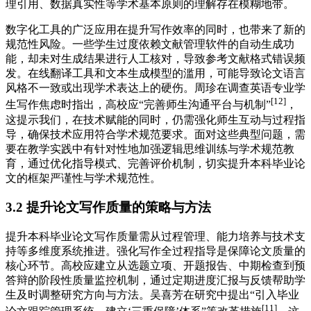
理引用、数据真实性等学术基本原则的理解存在模糊地带。
数字化工具的广泛应用在提升写作效率的同时，也带来了新的
规范性风险。一些学生过度依赖文献管理软件的自动生成功
能，却未对生成结果进行人工核对，导致参考文献格式错误频
发。在线翻译工具和文本生成模型的滥用，可能导致论文语言
风格不一致或出现学术表达上的硬伤。周珍在调查英语专业学
[12]
生写作焦虑时指出，高校应“完善师生沟通平台与机制”
，
这提示我们，在技术赋能的同时，仍需强化师生互动与过程指
导，确保技术应用符合学术规范要求。面对这些典型问题，需
要在教学实践中有针对性地加强逻辑思维训练与学术规范教
育，通过优化指导模式、完善评价机制，切实提升本科毕业论
文的框架严谨性与学术规范性。
3.2 提升论文写作质量的策略与方法
提升本科毕业论文写作质量需从过程管理、能力培养与技术支
持等多维度系统推进。强化写作全过程指导是保障论文质量的
核心环节。高校应建立从选题立项、开题报告、中期检查到预
答辩的阶段性质量监控机制，通过定期进度汇报与反馈帮助学
生及时调整研究方向与方法。吴喜芳在研究中提出“引入毕业
[11]