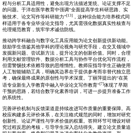
程与分析工具适用性，避免出现方法描述笼统、论证支撑不足
的问题。于洋在医学教育中强调“全面提高学生科研思路、实
[13]
验技术、论文写作等科研能力”
，这种综合能力培养模式同
样适用于各专业毕业论文指导，尤其需强化数据真实性核查与
伦理规范教育，筑牢学术诚信防线。
推动跨学科融合与数字化工具应用能为论文创新提供新动能。
鼓励学生借鉴其他学科的理论视角与研究手段，在交叉领域中
发掘新问题、尝试新方法，提升论文的创新价值。同时，合理
利用文献管理软件、数据分析工具与协作平台优化写作流程，
但需警惕技术依赖导致的思维惰性。教师应指导学生正确使用
人工智能辅助工具，明确其边界在于提供参考而非替代独立思
考，确保最终成果的原创性与学术深度。丁丽萍提出的“在英
[7]
语专业新生入学教育中融入毕业论文写作教育”
体现了早期
干预的思路，若结合数字化素养培训，可进一步提升准备工作
的系统性。
完善评价机制与反馈渠道是持续改进写作质量的重要保障。高
校应构建多元评价体系，在关注格式规范的同时，增加对研究
创新性、论证严谨性与学术价值的权重。答辩环节可增设对研
究过程反思的考核，引导学生深入总结得失。建立论文质量追