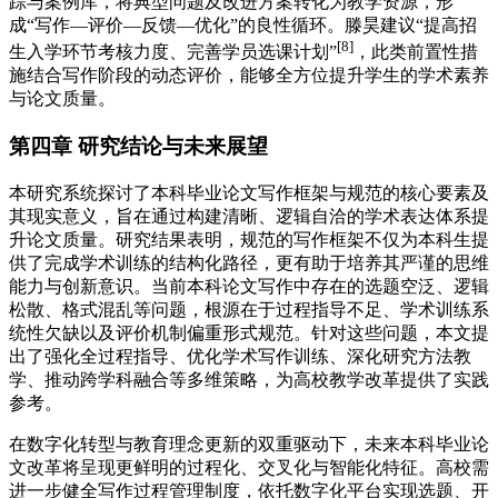
踪与案例库，将典型问题及改进方案转化为教学资源，形
成“写作—评价—反馈—优化”的良性循环。滕昊建议“提高招
[8]
生入学环节考核力度、完善学员选课计划”
，此类前置性措
施结合写作阶段的动态评价，能够全方位提升学生的学术素养
与论文质量。
第四章 研究结论与未来展望
本研究系统探讨了本科毕业论文写作框架与规范的核心要素及
其现实意义，旨在通过构建清晰、逻辑自洽的学术表达体系提
升论文质量。研究结果表明，规范的写作框架不仅为本科生提
供了完成学术训练的结构化路径，更有助于培养其严谨的思维
能力与创新意识。当前本科论文写作中存在的选题空泛、逻辑
松散、格式混乱等问题，根源在于过程指导不足、学术训练系
统性欠缺以及评价机制偏重形式规范。针对这些问题，本文提
出了强化全过程指导、优化学术写作训练、深化研究方法教
学、推动跨学科融合等多维策略，为高校教学改革提供了实践
参考。
在数字化转型与教育理念更新的双重驱动下，未来本科毕业论
文改革将呈现更鲜明的过程化、交叉化与智能化特征。高校需
进一步健全写作过程管理制度，依托数字化平台实现选题、开