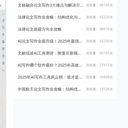
文旅融合论文写作3大难点与解决方
浏览量：48145次
案
法律论文写作全攻略：结构优化与文
浏览量：43220次
献引用技巧
法律论文选题方向全攻略
浏览量：38676次
AI论文写作全面升级！2025年最强写
浏览量：33230次
作攻略：让万能小in带你从开题到完
稿
文献综述AI工具测评：附复旦新规下
浏览量：30165次
AI论文工具适用指南
AI写作哪个软件最好？2025年高效智
浏览量：27417次
能写作工具实测与推荐
2025年AI写作工具风云榜：谁才是真
浏览量：16939次
正的高效创作神器？
中国航天论文写作全攻略：结构优化
浏览量：14526次
与文献整合技巧