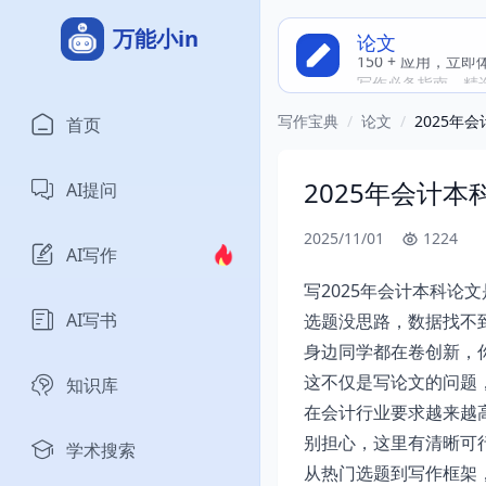
万能小in
论文
150 + 应用，立
写作必备指南，精
写作宝典
/
论文
/
2025年
首页
2025年会计
AI提问
2025/11/01
1224
AI写作
写2025年会计本科论
AI写书
选题没思路，数据找不
身边同学都在卷创新，
这不仅是写论文的问题
知识库
在会计行业要求越来越
别担心，这里有清晰可
学术搜索
从热门选题到写作框架