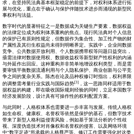
求，在坚持民法典基本框架稳定的前提下，对权利体系进行拓
展与优化，重点在于确认与保护伴随技术进步而涌现的新型民
事权利与法益。
数字时代的显著特征之一是数据成为关键生产要素，数据权益
的法律定位成为权利体系重构的焦点。现行民法典对个人信息
的保护已有原则性规定，但数据作为集合性、加工性产物的财
产属性及其衍生权益尚未得到明晰界定。实践中，企业间数据
竞争、公共数据开放利用、个人数据携带权等问题日益突出，
亟需法律对数据使用权、数据收益权等新型财产性权利的内涵
与外延作出回应。这种重构并非简单地增设权利类型，而是需
要审慎平衡数据流通利用与个人隐私保护、商业创新与公平竞
争之间的复杂关系。陈杰在论及品种权修订时指出，权利界限
[3]
的调整需考量行业实践与国际趋势
，这一思路同样适用于数
据权益的构建，即在吸收国际规则经验的同时，立足本国数字
经济发展阶段，设计具有可操作性的权利配置方案。
与此同时，人格权体系也需要进一步丰富与发展。传统人格权
如生命权、健康权、名誉权等依然是保护的基石，但数字技术
带来了新型人格利益侵害风险，例如基于算法分析的个性歧
视、深度伪造技术对肖像权和名誉权的侵害、以及网络环境
中“数字足迹”所承载的人格尊严等。修订工作需要强化对这类