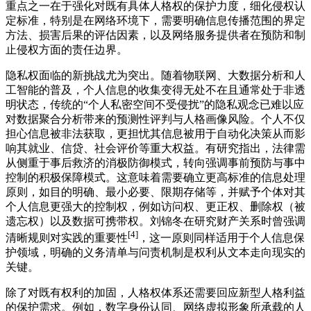
重点之一在于强化对既有具体人格权的保护力度，细化侵权认
定标准，特别是在网络环境下，需要明确信息传播范围的界定
方法、损害后果的评估因素，以及网络服务提供者在预防和制
止侵权方面的责任边界。
隐私权面临的新挑战尤为突出。随着物联网、大数据分析和人
工智能的普及，个人信息的收集变得无处不在且通常处于非透
明状态，传统的“个人私密空间不受侵扰”的隐私观念已难以应
对数据聚合分析带来的预测性评判与人格画像风险。个人不仅
担心信息被非法获取，更担忧其信息被用于自动化决策从而影
响其就业、信贷、社会评价等重大权益。有研究指出，法律需
从侧重于事后救济的消极防御模式，转向强调事前预防与事中
控制的积极保障模式。这意味着需要确立更高标准的信息处理
原则，如目的明确、最小必要、限期存储等，并赋予个体对其
个人信息更强大的控制权，例如访问权、更正权、删除权（被
遗忘权）以及数据可携带权。刘锦冬在研究财产关系时曾强调
[4]
清晰规则对实践的重要性
，这一原则同样适用于个人信息保
护领域，明确的义务清单与问责机制是权利从文本走向现实的
关键。
除了对既有权利的加固，人格权体系还需要回应新型人格利益
的保护需求。例如，数字身份认同、网络虚拟形象所承载的人