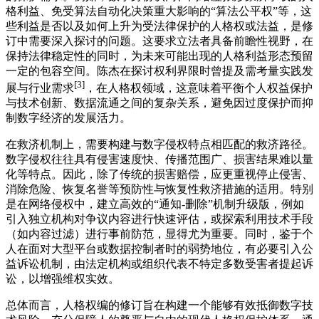
格利益、免受算法自动化决策重大影响的“算法公平权”等，这
些利益是否以及如何上升为受法律保护的人格权或法益，是修
订中需要深入探讨的问题。这要求立法者具备前瞻性视野，在
保持法律稳定性的同时，为未来可能出现的人格利益形态预留
一定的包容空间。陈杰在探讨权利界限时曾提及需考量实践发
[3]
展与行业需求
，在人格权领域，这意味着平衡个人权益保护
与技术创新、数据流通之间的复杂关系，避免因过度保护而抑
制数字经济的发展活力。
在救济机制上，需要构建与数字侵权特点相匹配的救济路径。
数字侵权往往具有侵害速度快、传播范围广、损害结果难以量
化等特点。因此，除了传统的损害赔偿，应更重视停止侵害、
消除危险、恢复名誉等预防性与恢复性救济措施的适用。特别
是在网络侵权中，建立高效的“通知-删除”机制升级版，例如
引入独立机构对争议内容进行快速评估，或探索利用技术手段
（如内容过滤）进行事前防范，显得尤为重要。同时，鉴于个
人在面对大型平台或数据控制者时的弱势地位，有必要引入公
益诉讼机制，由法定机构或组织代表不特定多数受害者提起诉
讼，以增强维权实效。
总体而言，人格权编的修订旨在构建一个能够有效抵御数字技