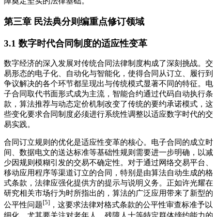
障奠定坚实的法律基础。
第三章 民法典分则编重点修订领域
3.1 数字时代合同制度的适应性变革
数字经济的深入发展对传统合同法律制度构成了深刻挑战。交
易形态的电子化、自动化与智能化，使得合同从订立、履行到
争议解决的各个环节都呈现出与传统模式显著不同的特征。电
子合同取代书面形式成为主流，智能合约通过代码自动执行条
款，算法推荐与动态定价机制改变了传统的要约承诺模式，这
些变化要求合同制度必须进行系统性调整以适应数字时代的交
易实践。
合同订立规则的优化是适应性变革的核心。电子合同的成立时
间、数据电文的送达标准等基础性规则需要进一步明确，以减
少因规则模糊引发的交易不确定性。对于通过网络交易平台、
移动应用程序等渠道订立的合同，特别是由算法自动生成的格
式条款，法律应强化提供方的提示与说明义务。正如许光耀在
研究相关市场行为时所指出的，算法的广泛应用带来了新型的
[5]
公平性问题
，这要求法律对格式条款的公平性审查标准予以
细化，尤其要关注对老年人、残障人士等特定群体缔约能力的