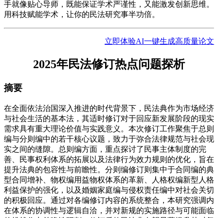
手就像贴心导师，既能保证学术严谨性，又能激发创新思维。
用科技赋能学术，让你的民法研究事半功倍。
立即体验AI一键生成高质量论文
2025年民法修订热点问题探析
摘要
在全面依法治国深入推进的时代背景下，民法典作为市场经济
与社会生活的基本法，其适时修订对于回应新发展阶段的现实
需求具有重大理论价值与实践意义。本次修订工作聚焦于总则
编与分则编中的若干核心议题，致力于弥合法律规范与社会现
实之间的缝隙。总则编方面，重点探讨了民事主体制度的完
善、民事权利体系的拓展以及法律行为效力规则的优化，旨在
提升法典的包容性与前瞻性。分则编修订则集中于合同编的典
型合同增补、物权编用益物权体系的革新、人格权编新型人格
利益保护的强化，以及婚姻家庭编与侵权责任编中对社会关切
的积极回应。通过对各编修订内容的系统整合，本研究强调内
在体系的协调性与逻辑自洽，并对新规的实施路径与可能面临