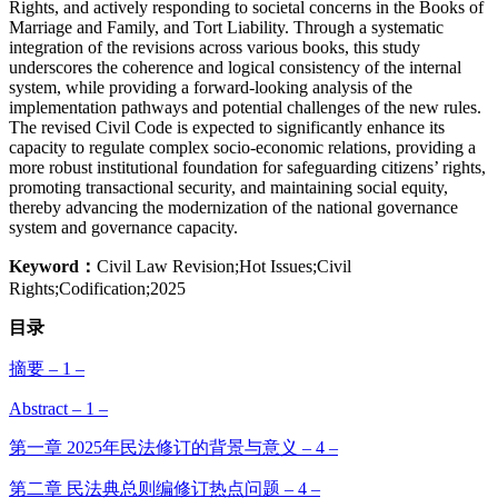
Rights, and actively responding to societal concerns in the Books of
Marriage and Family, and Tort Liability. Through a systematic
integration of the revisions across various books, this study
underscores the coherence and logical consistency of the internal
system, while providing a forward-looking analysis of the
implementation pathways and potential challenges of the new rules.
The revised Civil Code is expected to significantly enhance its
capacity to regulate complex socio-economic relations, providing a
more robust institutional foundation for safeguarding citizens’ rights,
promoting transactional security, and maintaining social equity,
thereby advancing the modernization of the national governance
system and governance capacity.
Keyword：
Civil Law Revision;Hot Issues;Civil
Rights;Codification;2025
目录
摘要 – 1 –
Abstract – 1 –
第一章 2025年民法修订的背景与意义 – 4 –
第二章 民法典总则编修订热点问题 – 4 –