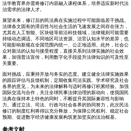
法学教育界亦需将修订内容融入课程体系，培养适应新时代法
治需求的法律人才。
展望未来，修订后的民法典在实施过程中可能面临若干挑战。
法律条文固有的滞后性与社会生活的飞速发展之间存在张力，
尤其在人工智能、区块链等前沿科技领域，法律规则可能需要
持续动态调适。不同地区司法资源、法官认知水平的差异，也
可能影响新规在全国范围内统一、公正地适用。此外，社会公
众对新法的认知与接受程度，直接关系到法律实施的社会效
果，加强普法宣传，利用数字化手段提升法律知识的可及性至
关重要。
面对挑战，应秉持开放与务实的态度。建立健全法律实施效果
的跟踪评估与反馈机制，定期收集司法实践、学术研究及社会
各界的意见，为未来的法律解释与适时再修订积累经验。加强
国际交流与合作，关注全球民事法律治理的新动向，使我国民
法典在保持本土特色的同时，不断提升其国际兼容性与影响
力。通过立法、司法、行政与社会各界的协同努力，此次民法
修订的制度红利将得以充分释放，为保障公民权利、稳定社会
预期、促进数字经济健康发展构筑更加坚实的法治根基。
参考文献