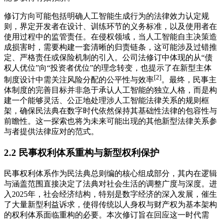
修订方向可能包括明确人工智能生成行为的法律效力认定规
则，界定开发者在设计、训练环节的义务标准，以及使用者在
使用过程中的监管责任。在侵权领域，当人工智能自主决策造
成损害时，需要构建一套清晰的归责链条，这可能涉及过错推
定、严格责任或保险机制的引入。公司法修订中体现的从“债
权人优位”向“投资者优位”的理念转变，也提示了在新型主体
[2]
制度设计中需关注风险分配的公平性与效率
。最终，民事主
体制度的完善目标并非急于承认人工智能的独立人格，而是构
建一个能够灵活、公正地处理涉人工智能法律关系的规则框
架，确保民法典在数字时代依然保持其基础性法律的包容性与
前瞻性。这一探索也将为未来可能出现的其他新型法律关系参
与者提供法律应对的范式。
2.2 民事权利体系重构与新型权利保护
民事权利体系作为民法典总则编的核心组成部分，其内在逻辑
与涵盖范围直接决定了法典对社会生活的调整广度与深度。进
入2025年，社会经济结构，特别是数字经济的深入发展，催生
了大量新型利益诉求，使得传统以人身权与财产权为基本架构
的权利体系面临重构的必要。本次修订旨在回应这一时代需