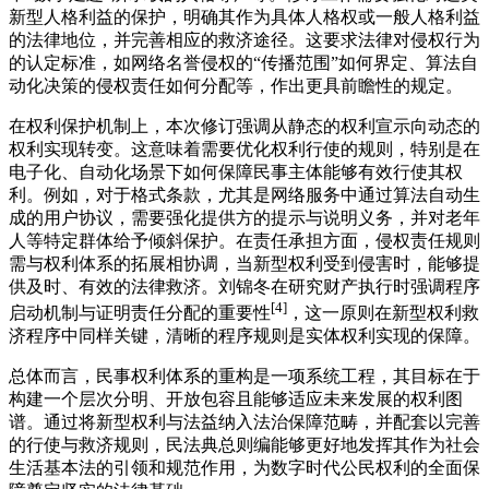
新型人格利益的保护，明确其作为具体人格权或一般人格利益
的法律地位，并完善相应的救济途径。这要求法律对侵权行为
的认定标准，如网络名誉侵权的“传播范围”如何界定、算法自
动化决策的侵权责任如何分配等，作出更具前瞻性的规定。
在权利保护机制上，本次修订强调从静态的权利宣示向动态的
权利实现转变。这意味着需要优化权利行使的规则，特别是在
电子化、自动化场景下如何保障民事主体能够有效行使其权
利。例如，对于格式条款，尤其是网络服务中通过算法自动生
成的用户协议，需要强化提供方的提示与说明义务，并对老年
人等特定群体给予倾斜保护。在责任承担方面，侵权责任规则
需与权利体系的拓展相协调，当新型权利受到侵害时，能够提
供及时、有效的法律救济。刘锦冬在研究财产执行时强调程序
[4]
启动机制与证明责任分配的重要性
，这一原则在新型权利救
济程序中同样关键，清晰的程序规则是实体权利实现的保障。
总体而言，民事权利体系的重构是一项系统工程，其目标在于
构建一个层次分明、开放包容且能够适应未来发展的权利图
谱。通过将新型权利与法益纳入法治保障范畴，并配套以完善
的行使与救济规则，民法典总则编能够更好地发挥其作为社会
生活基本法的引领和规范作用，为数字时代公民权利的全面保