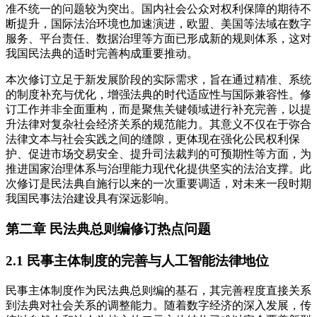
准不统一的问题较为突出。国内社会公众对权利保障的期待不
断提升，国际法治环境也加速演进，欧盟、美国等法域在数字
服务、平台责任、数据治理等方面已形成新的规则体系，这对
我国民法典的适时完善构成重要推动。
本次修订立足于新发展阶段的实际需求，旨在通过精准、系统
的制度补充与优化，增强法典的时代适应性与国际兼容性。修
订工作并非全面重构，而是聚焦关键领域进行补充完善，以提
升法律对复杂社会经济关系的规范能力。其意义不仅在于弥合
法律文本与社会实践之间的缝隙，更体现在强化公民权利保
护、促进市场交易安全、提升司法裁判的可预期性等方面，为
推进国家治理体系与治理能力现代化提供坚实的法治支撑。此
次修订是民法典自施行以来的一次重要调适，对未来一段时期
我国民事法治建设具有深远影响。
第二章 民法典总则编修订热点问题
2.1 民事主体制度的完善与人工智能法律地位
民事主体制度作为民法典总则编的基石，其完善程度直接关系
到法典对社会关系的调整能力。随着数字经济的深入发展，传