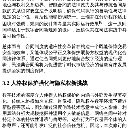
地位与权利义务边界。智能合约的法律效力及其与传统合同条
款的关系也需要立法予以明确，确保代码执行的自动性与法律
规定的公平性、灵活性能够协调统一。王瑞芬在分析程序适用
[6]
困境时强调，规则的设计需考量其实际运行效果
，这一原则
同样适用于数字合同新规则的设计，应确保其在司法实践中具
备可操作性。
总体而言，合同制度的适应性变革旨在构建一个既能保障交易
安全与效率，又能体现公平正义和保护弱势方权益的现代化合
同法律体系。通过使合同规则更好地契合数字经济的运行逻
辑，民法典合同编将为促进数字时代市场经济的健康有序发展
提供坚实的制度保障。
3.2 人格权保护强化与隐私权新挑战
数字技术的深度介入使得人格权保护的内涵与外延发生显著变
化。传统人格权如名誉权、肖像权、隐私权在数字环境下遭遇
新型侵害形式，例如通过深度伪造技术恶意生成他人影像、利
用算法分析大规模挖掘并滥用个人敏感信息、网络空间中针对
特定个体的持续性诽谤与侮辱等。这些行为不仅侵害个体的人
格尊严，还可能引发广泛的社会信任危机。因此，本次修订的