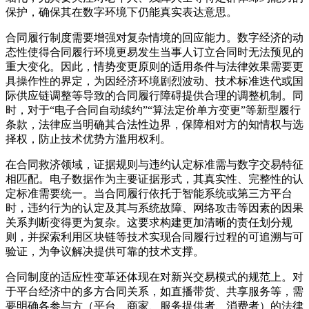
保护，确保其在数字环境下仍能真实表达意思。
合同履行制度需要增强对复杂情境的回应能力。数字经济的动
态性使得合同履行环境更易发生当事人订立合同时无法预见的
重大变化。因此，情势变更原则的适用条件与法律效果需要更
具操作性的界定，为因经济环境剧烈波动、技术标准迭代或国
际供应链调整等导致的合同履行障碍提供合理的调整机制。同
时，对于“电子合同自动续约”“算法定价单方变更”等新型履行
条款，法律应当明确其合法性边界，保障相对方的知情权与选
择权，防止技术优势方滥用权利。
在合同救济领域，证据规则与违约认定标准需与数字交易特征
相匹配。电子数据作为主要证据形式，其真实性、完整性的认
定标准需要统一。当合同履行依托于智能系统或第三方平台
时，违约行为的认定及其与系统故障、网络攻击等因素的因果
关系判断变得更为复杂。这要求构建更加清晰的责任划分规
则，并探索利用区块链等技术实现合同履行过程的可追溯与可
验证，为争议解决提供可靠的技术支撑。
合同制度的适应性变革还体现在对新兴交易模式的规范上。对
于平台经济中的多方合同关系，如直播带货、共享服务等，需
要明确各参与方（平台、商家、服务提供者、消费者）的法律