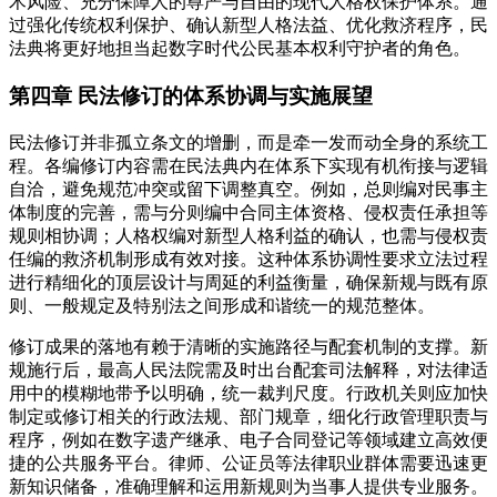
术风险、充分保障人的尊严与自由的现代人格权保护体系。通
过强化传统权利保护、确认新型人格法益、优化救济程序，民
法典将更好地担当起数字时代公民基本权利守护者的角色。
第四章 民法修订的体系协调与实施展望
民法修订并非孤立条文的增删，而是牵一发而动全身的系统工
程。各编修订内容需在民法典内在体系下实现有机衔接与逻辑
自洽，避免规范冲突或留下调整真空。例如，总则编对民事主
体制度的完善，需与分则编中合同主体资格、侵权责任承担等
规则相协调；人格权编对新型人格利益的确认，也需与侵权责
任编的救济机制形成有效对接。这种体系协调性要求立法过程
进行精细化的顶层设计与周延的利益衡量，确保新规与既有原
则、一般规定及特别法之间形成和谐统一的规范整体。
修订成果的落地有赖于清晰的实施路径与配套机制的支撑。新
规施行后，最高人民法院需及时出台配套司法解释，对法律适
用中的模糊地带予以明确，统一裁判尺度。行政机关则应加快
制定或修订相关的行政法规、部门规章，细化行政管理职责与
程序，例如在数字遗产继承、电子合同登记等领域建立高效便
捷的公共服务平台。律师、公证员等法律职业群体需要迅速更
新知识储备，准确理解和运用新规则为当事人提供专业服务。