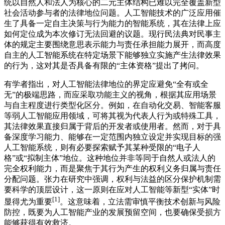
统以自然人和法人为核心的二元主体结构已难以完全覆盖新型
社会活动参与者的法律地位问题。人工智能技术的广泛应用催
生了具备一定自主决策与行为能力的智能系统，其在法律上应
如何定位成为本次修订无法回避的议题。现行民法典对民事主
体的规定主要围绕意思表示能力与责任承担能力展开，而高度
自主的人工智能系统在特定场景下能够独立实施产生法律效果
的行为，这对其是否具备有限的“主体资格”提出了拷问。
有学者指出，对人工智能法律地位的界定应避免“全有或全
无”的极端思路，而应采取功能主义的视角，根据其应用场景
与自主程度进行类型化区分。例如，在自动化交易、智能客服
等弱人工智能应用领域，可将其视为代表人行为或特殊工具，
其法律效果直接归属于背后的开发者或使用者。然而，对于具
备深度学习能力、能够在一定范围内独立设定并实现目标的强
人工智能系统，则有必要探索赋予其某种受限的“电子人
格”或“拟制主体”地位。这种地位并非等同于自然人或法人的
完全权利能力，而是聚焦于其行为产生的权利义务归属与责任
分配问题。张力在研究中强调，权利与法益的区分保护机制需
要科学的顶层设计，这一原则在应对人工智能等新型“实体”时
[1]
显得尤为重要
。这意味着，立法需审慎平衡技术创新与风险
防控，既要为人工智能产业的发展预留空间，也要确保受损方
能够获得有效救济。