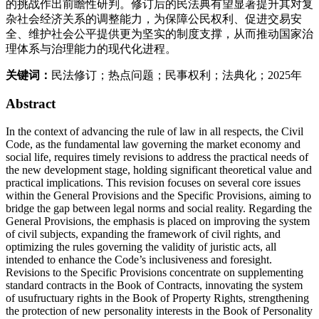
的挑战作出前瞻性研判。修订后的民法典有望显著提升其对复
杂社会经济关系的调整能力，为保障公民权利、促进交易安
全、维护社会公平提供更为坚实的制度支撑，从而推动国家治
理体系与治理能力的现代化进程。
关键词：
民法修订；热点问题；民事权利；法典化；2025年
Abstract
In the context of advancing the rule of law in all respects, the Civil
Code, as the fundamental law governing the market economy and
social life, requires timely revisions to address the practical needs of
the new development stage, holding significant theoretical value and
practical implications. This revision focuses on several core issues
within the General Provisions and the Specific Provisions, aiming to
bridge the gap between legal norms and social reality. Regarding the
General Provisions, the emphasis is placed on improving the system
of civil subjects, expanding the framework of civil rights, and
optimizing the rules governing the validity of juristic acts, all
intended to enhance the Code’s inclusiveness and foresight.
Revisions to the Specific Provisions concentrate on supplementing
standard contracts in the Book of Contracts, innovating the system
of usufructuary rights in the Book of Property Rights, strengthening
the protection of new personality interests in the Book of Personality