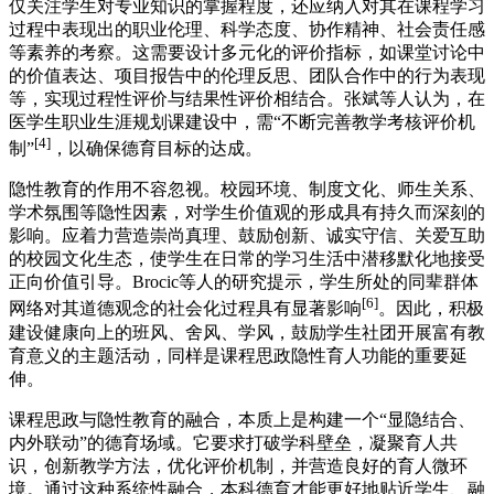
仅关注学生对专业知识的掌握程度，还应纳入对其在课程学习
过程中表现出的职业伦理、科学态度、协作精神、社会责任感
等素养的考察。这需要设计多元化的评价指标，如课堂讨论中
的价值表达、项目报告中的伦理反思、团队合作中的行为表现
等，实现过程性评价与结果性评价相结合。张斌等人认为，在
医学生职业生涯规划课建设中，需“不断完善教学考核评价机
[4]
制”
，以确保德育目标的达成。
隐性教育的作用不容忽视。校园环境、制度文化、师生关系、
学术氛围等隐性因素，对学生价值观的形成具有持久而深刻的
影响。应着力营造崇尚真理、鼓励创新、诚实守信、关爱互助
的校园文化生态，使学生在日常的学习生活中潜移默化地接受
正向价值引导。Brocic等人的研究提示，学生所处的同辈群体
[6]
网络对其道德观念的社会化过程具有显著影响
。因此，积极
建设健康向上的班风、舍风、学风，鼓励学生社团开展富有教
育意义的主题活动，同样是课程思政隐性育人功能的重要延
伸。
课程思政与隐性教育的融合，本质上是构建一个“显隐结合、
内外联动”的德育场域。它要求打破学科壁垒，凝聚育人共
识，创新教学方法，优化评价机制，并营造良好的育人微环
境。通过这种系统性融合，本科德育才能更好地贴近学生、融