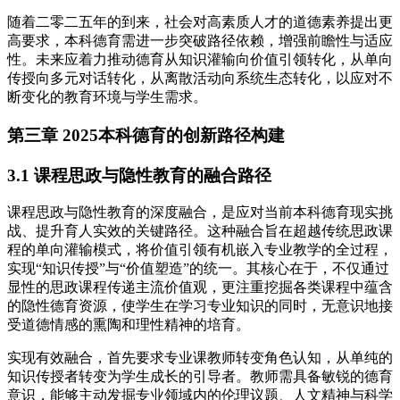
随着二零二五年的到来，社会对高素质人才的道德素养提出更
高要求，本科德育需进一步突破路径依赖，增强前瞻性与适应
性。未来应着力推动德育从知识灌输向价值引领转化，从单向
传授向多元对话转化，从离散活动向系统生态转化，以应对不
断变化的教育环境与学生需求。
第三章 2025本科德育的创新路径构建
3.1 课程思政与隐性教育的融合路径
课程思政与隐性教育的深度融合，是应对当前本科德育现实挑
战、提升育人实效的关键路径。这种融合旨在超越传统思政课
程的单向灌输模式，将价值引领有机嵌入专业教学的全过程，
实现“知识传授”与“价值塑造”的统一。其核心在于，不仅通过
显性的思政课程传递主流价值观，更注重挖掘各类课程中蕴含
的隐性德育资源，使学生在学习专业知识的同时，无意识地接
受道德情感的熏陶和理性精神的培育。
实现有效融合，首先要求专业课教师转变角色认知，从单纯的
知识传授者转变为学生成长的引导者。教师需具备敏锐的德育
意识，能够主动发掘专业领域内的伦理议题、人文精神与科学