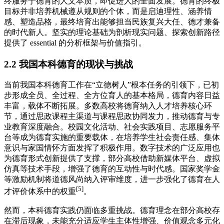
终服务于德育的人文本质，即促进人的全面发展。德育的终极
目标并非培养机械遵从规则的个体，而是启迪理性、涵养情
感、塑造品格，最终培育出能够担当民族复兴大任、德才兼备
的时代新人。坚实的理论基础为剖析现实问题、探索创新路径
提供了 essential 的分析框架与价值指引。
2.2 我国本科德育的现状与挑战
当前我国本科德育工作在“立德树人”根本任务的引领下，已初
步形成全员、全过程、全方位育人的基本格局，德育内容日益
丰富，载体不断拓展。多数高校将德育纳入人才培养核心环
节，通过思政课程主渠道与课程思政协同发力，推动德育与专
业教育深度融合。校园文化活动、社会实践项目、志愿服务平
台等成为德育实施的重要载体，在培养学生社会责任感、集体
意识与家国情怀方面发挥了积极作用。数字技术的广泛应用也
为德育形式创新提供了支撑，部分高校借助新媒体平台、虚拟
仿真等技术手段，增强了德育的互动性与时代感。国家奖学金
等激励机制将道德风尚纳入评审维度，进一步强化了德育在人
[5]
才评价体系中的权重
。
然而，本科德育实践仍面临多重挑战。德育理念在部分高校存
在滞后现象，未能充分适应学生主体性增强、价值观念多元化