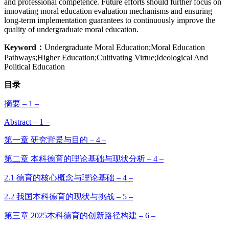
and professional competence. Future efforts should further focus on
innovating moral education evaluation mechanisms and ensuring
long-term implementation guarantees to continuously improve the
quality of undergraduate moral education.
Keyword：
Undergraduate Moral Education;Moral Education
Pathways;Higher Education;Cultivating Virtue;Ideological And
Political Education
目录
摘要 – 1 –
Abstract – 1 –
第一章 研究背景与目的 – 4 –
第二章 本科德育的理论基础与现状分析 – 4 –
2.1 德育的核心概念与理论基础 – 4 –
2.2 我国本科德育的现状与挑战 – 5 –
第三章 2025本科德育的创新路径构建 – 6 –