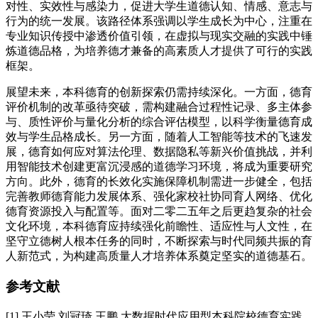
对性、实效性与感染力，促进大学生道德认知、情感、意志与
行为的统一发展。该路径体系强调以学生成长为中心，注重在
专业知识传授中渗透价值引领，在虚拟与现实交融的实践中锤
炼道德品格，为培养德才兼备的高素质人才提供了可行的实践
框架。
展望未来，本科德育的创新探索仍需持续深化。一方面，德育
评价机制的改革亟待突破，需构建融合过程性记录、多主体参
与、质性评价与量化分析的综合评估模型，以科学衡量德育成
效与学生品格成长。另一方面，随着人工智能等技术的飞速发
展，德育如何应对算法伦理、数据隐私等新兴价值挑战，并利
用智能技术创建更富沉浸感的道德学习环境，将成为重要研究
方向。此外，德育的长效化实施保障机制需进一步健全，包括
完善教师德育能力发展体系、强化家校社协同育人网络、优化
德育资源投入与配置等。面对二零二五年之后更趋复杂的社会
文化环境，本科德育应持续强化前瞻性、适应性与人文性，在
坚守立德树人根本任务的同时，不断探索与时代同频共振的育
人新范式，为构建高质量人才培养体系奠定坚实的道德基石。
参考文献
[1] 王小莹,刘冠琦,王鹏.大数据时代应用型本科院校德育实践