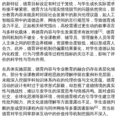
的新特征，德育目标设定有时过于笼统，与学生成长实际需求
衔接不够紧密。德育方法与现实情境脱节的问题依然突出，部
分教育内容未能及时回应社会发展中的新兴伦理议题，如人工
智能应用中的道德边界、网络空间的言行规范等，导致德育感
染力不足。正如相关研究指出，高校需通过更生动的叙事语言
[3]
与多样化载体，将德育内容与学生发展需求有效对接
。德育
协同机制尚不健全，专业课教师、辅导员、管理服务人员等育
人主体之间的职责边界模糊，资源整合度较低，难以形成育人
合力。此外，德育评价机制仍偏重结果量化，对学生道德认知
内化程度、行为习惯养成等过程性指标的关注不足，影响了评
价的科学性与导向作用。
在具体实施层面，德育内容与专业教育的融合仍存在表层化倾
向。部分专业课教师对课程思政的理解停留在案例补充层面，
未能深入挖掘学科知识体系内在的伦理价值与文化意蕴。德育
活动的设计有时过于追求形式新颖，却忽视了道德情境的真实
性与挑战性，难以引发学生的深度思考与情感共鸣。面对虚拟
社交、全球化思潮等新环境，传统德育模式在引导学生建立理
性批判能力、跨文化道德理解等方面显露出不足。学生道德判
[6]
断的形成受到课程内容与同伴网络等多重因素影响
，而当前
德育对学生同辈群体互动中的价值传导机制挖掘尚不深入。