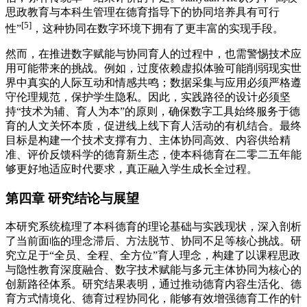
思政教育与本科生管理在德育指导下的协同培养具有可行
[5]
性”
，这种协同在数字环境下拥有了更丰富的实现手段。
然而，在推进数字赋能与协同育人的过程中，也需警惕技术应
用可能带来的挑战。例如，过度依赖虚拟体验可能削弱现实世
界中真实的人际互动和情感共鸣；数据采集与应用必须严格遵
守伦理规范，保护学生隐私。因此，实践路径的设计必须坚
持“技术为辅、育人为本”的原则，确保数字工具始终服务于德
育的人文关怀本质，促进线上线下育人活动的有机结合。最终
目标是构建一个技术支撑有力、主体协同高效、内容供给精
准、评价反馈科学的德育新生态，使本科德育在二零二五年能
够更好地适应时代要求，真正融入学生成长全过程。
第四章 研究结论与展望
本研究系统梳理了本科德育的理论基础与实践现状，深入剖析
了当前面临的理念滞后、方法脱节、协同不足等核心挑战。研
究立足于“全员、全程、全方位”育人理念，构建了以课程思政
与隐性教育深度融合、数字技术赋能与多元主体协同为核心的
创新路径体系。研究结果表明，通过推动德育内容生活化、德
育方式情境化、德育过程协同化，能够有效增强德育工作的针