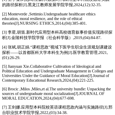
的路径探析[J].黑龙江教师发展学院学报,2024,(12):32-35.
[2] Monteverde ,Settimio.Undergraduate healthcare ethics
education, moral resilience, and the role of ethical
theories[J].NURSING ETHICS,2014,(04):385-401.
[3] 李星,胡笛.新时代应用型本科高校德育叙事价值实现路径探
析[J].金陵科技学院学报（社会科学版）,2019,(04):84-87.
[4] 张斌,胡正娟.“课程思政”视域下医学生职业生涯规划课建设
探析——以首都医科大学本科生为例[J].医学教育管理,2021,
(01):26-29.
[5] Jianyuan Xie.Collaborative Cultivation of Ideological and
Political Education and Undergraduate Management in Colleges and
Universities Under the Guidance of Moral Education[J].Journal of
Contemporary Educational Research,2024,(04):221-225.
[6] Brocic ,Milos ,Miles,et al.The university bundle: Unpacking the
sources of undergraduate moral socialization[J].JOURNAL OF
MORAL EDUCATION,2024,(04):677-698.
[7] 王剑娜.应用型本科院校英语课程思政内涵与实施路径[J].邢
台职业技术学院学报,2022,(03):34-38.