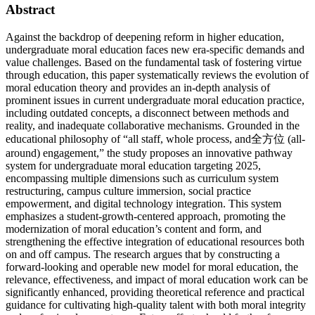
Abstract
Against the backdrop of deepening reform in higher education,
undergraduate moral education faces new era-specific demands and
value challenges. Based on the fundamental task of fostering virtue
through education, this paper systematically reviews the evolution of
moral education theory and provides an in-depth analysis of
prominent issues in current undergraduate moral education practice,
including outdated concepts, a disconnect between methods and
reality, and inadequate collaborative mechanisms. Grounded in the
educational philosophy of “all staff, whole process, and全方位 (all-
around) engagement,” the study proposes an innovative pathway
system for undergraduate moral education targeting 2025,
encompassing multiple dimensions such as curriculum system
restructuring, campus culture immersion, social practice
empowerment, and digital technology integration. This system
emphasizes a student-growth-centered approach, promoting the
modernization of moral education’s content and form, and
strengthening the effective integration of educational resources both
on and off campus. The research argues that by constructing a
forward-looking and operable new model for moral education, the
relevance, effectiveness, and impact of moral education work can be
significantly enhanced, providing theoretical reference and practical
guidance for cultivating high-quality talent with both moral integrity