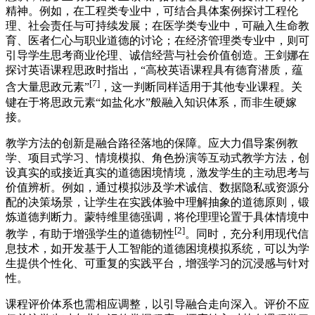
精神。例如，在工程类专业中，可结合具体案例探讨工程伦
理、社会责任与可持续发展；在医学类专业中，可融入生命教
育、医者仁心与职业道德的讨论；在经济管理类专业中，则可
引导学生思考商业伦理、诚信经营与社会价值创造。王剑娜在
探讨英语课程思政时指出，“高校英语课程具有德育潜质，蕴
[7]
含大量思政元素”
，这一判断同样适用于其他专业课程。关
键在于将思政元素“如盐化水”般融入知识体系，而非生硬嫁
接。
教学方法的创新是融合路径落地的保障。应大力倡导案例教
学、项目式学习、情境模拟、角色扮演等互动式教学方法，创
设真实的或接近真实的道德困境情境，激发学生的主动思考与
价值辨析。例如，通过模拟涉及学术诚信、数据隐私或资源分
配的决策场景，让学生在实践体验中理解抽象的道德原则，锻
炼道德判断力。蒙特维里德强调，将伦理理论置于具体情境中
[2]
教学，有助于增强学生的道德韧性
。同时，充分利用现代信
息技术，如开发基于人工智能的道德困境模拟系统，可以为学
生提供个性化、可重复的实践平台，增强学习的沉浸感与针对
性。
课程评价体系也需相应调整，以引导融合走向深入。评价不应