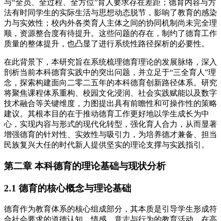
与“全员、全过程、全方位”育人要求存在差距；德育内容与方
法有时同学生的实际生活与思想动态脱节，影响了教育的感染
力与实效性；校内外各类育人主体之间的协同机制尚未完全理
顺，资源整合度有待提升。这些问题的存在，制约了德育工作
质量的整体提升，也凸显了进行系统性路径探析的必要性。
在此背景下，本研究旨在系统梳理德育理论的发展脉络，深入
剖析当前本科德育实践中的突出问题，并立足于“三全育人”理
念，探索构建面向二零二五年的本科德育创新路径体系。研究
将聚焦课程体系重构、校园文化浸润、社会实践赋能以及数字
技术融合等关键维度，力图提出具有前瞻性和可操作性的策略
建议。其根本目的在于推动德育工作更好地以学生成长为中
心，实现内容与形式的现代化转型，强化育人合力，从而显著
增强德育的针对性、实效性与吸引力，为培养德才兼备、担当
民族复兴大任的时代新人提供坚实的理论支撑与实践指引。
第二章 本科德育的理论基础与现状分析
2.1 德育的核心概念与理论基础
德育作为教育体系的核心组成部分，其本质是引导学生形成符
合社会要求的道德认知、情感、意志与行为的教育活动。在高