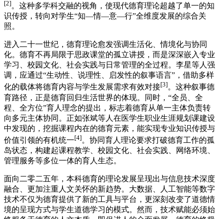
[2]
。这种多学科交融的视角，使现代德育理论超越了单一的知
识传授，转向对学生“知—情—意—行”全维度发展的综合关
照。
进入二十一世纪，德育理论愈发强调生活化、情境化与协同
化。德育不再局限于思政课堂的孤立讲授，而是深深嵌入专业
学习、校园文化、社会实践与日常管理的全过程。李星等人强
调，应通过“生动性、说理性、启发性的叙事语言”，借助多样
[3]
化的载体将德育内容与学生发展需求有效对接
。这种叙事德
育路径，正是德育回归生活世界的体现。同时，“全员、全
程、全方位”育人理念的提出，标志着德育从单一主体负责转
向多元主体协同。正如张斌等人在医学生职业生涯规划课建设
中发现的，挖掘课程内在的德育元素，能实现专业知识传授与
[4]
价值引领的有机统一
。协同育人理论要求打破德育工作的孤
岛状态，构建起课程教学、校园文化、社会实践、网络环境、
管理服务等多位一体的育人生态。
面向二零二五年，本科德育的理论发展呈现出与信息技术深度
融合、更加注重人文关怀的新趋势。大数据、人工智能等数字
技术不仅为德育提供了新的工具与平台，更深刻改变了道德情
境的呈现方式与学生道德学习的模式。然而，技术赋能必须始