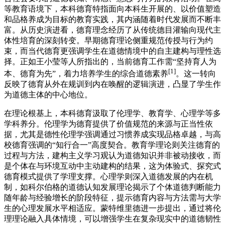
等教育语境下，本科德育特指面向本科生开展的、以价值塑造
和品格养成为目标的教育实践，其内涵随着时代发展而不断丰
富。从历史演进看，德育理念经历了从传统德目灌输向现代主
体性培育的深刻转变。早期德育理论侧重规范传授与行为约
束，而当代德育更强调学生在道德情境中的自主建构与理性选
择。正如王小莹等人所指出的，当前德育工作需“坚持育人为
[1]
本、德育为先”，着力培养学生的综合道德素养
。这一转向
反映了德育从外在规训到内在唤醒的逻辑演进，凸显了学生作
为道德主体的中心地位。
在理论根基上，本科德育汲取了伦理学、教育学、心理学等多
学科养分。伦理学为德育提供了价值规范的来源与正当性依
据，尤其是德性伦理学强调通过习惯养成实现品格卓越，与高
校德育强调的“知行合一”高度契合。教育学理论则关注德育的
过程与方法，建构主义学习观认为道德知识并非被动接收，而
是个体在与环境互动中主动建构的结果，这为体验式、探究式
德育模式提供了学理支撑。心理学则深入道德发展的内在机
制，如科尔伯格的道德认知发展理论揭示了个体道德判断能力
随年龄与经验增长的阶段特征，提示德育内容与方法需与大学
生的心理发展水平相适应。蒙特维里德进一步提出，通过将伦
理理论融入具体情境，可以增强学生在复杂现实中的道德韧性