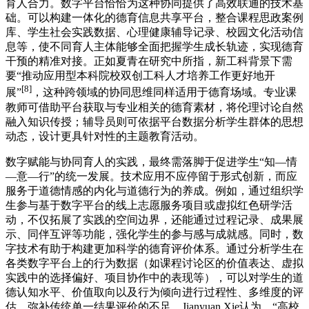
育人合力。数字平台恰恰为这种协同提供了高效联通的技术基
础。可以构建一体化的德育信息共享平台，整合课程思政案例
库、学生社会实践数据、心理健康辅导记录、校园文化活动信
息等，使不同育人主体能够全面把握学生成长轨迹，实现德育
干预的精准对接。正如夏青在研究中所指，新工科背景下需
要“推动应用型本科院校双创工科人才培养工作更好地开
[8]
展”
，这种跨领域的协同思维同样适用于德育场域。专业课
教师可借助平台获取与专业相关的德育素材，将伦理讨论自然
融入知识传授；辅导员则可依据平台数据分析学生群体的思想
动态，设计更具针对性的主题教育活动。
数字赋能与协同育人的实践，最终需落脚于促进学生“知—情
—意—行”的统一发展。技术应用不应停留于形式创新，而应
服务于道德情感的内化与道德行为的养成。例如，通过组织学
生参与基于数字平台的线上志愿服务项目或虚拟红色研学活
动，不仅拓展了实践的空间边界，还能通过过程记录、成果展
示、同伴互评等功能，强化学生的参与感与成就感。同时，数
字技术有助于构建更加科学的德育评价体系。通过分析学生在
各类数字平台上的行为数据（如课程讨论区的价值表达、虚拟
实践中的选择偏好、项目协作中的表现等），可以对学生的道
德认知水平、价值取向以及行为倾向进行过程性、多维度的评
估，弥补传统单一结果评价的不足。Jianyuan Xie认为，“高校