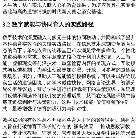
入生活，从而实现入脑入心的教育效果，为培养兼具扎实专业
基础与高尚道德情操的时代新人奠定坚实基础。
3.2 数字赋能与协同育人的实践路径
数字技术的深度融入与多元主体的协同联动，共同构成了提升
本科德育实效性的关键实践路径。在信息技术深刻变革教育生
态的当下，单纯依靠传统课堂已难以满足学生多样化、个性化
的道德学习需求。数字赋能的核心在于利用大数据、人工智
能、虚拟现实等前沿技术，重塑德育内容的呈现方式、互动模
式与反馈机制，为学生创设更加沉浸、开放、可参与的道德实
践场景。例如，借助人工智能情景模拟系统，可以生成贴近现
实生活的道德困境，如学术诚信抉择、网络言论边界、资源分
配公平等议题，引导学生进行虚拟情境下的决策演练，系统即
时反馈不同选择可能引发的伦理后果，从而在低风险环境中锻
炼其道德判断与决策能力。这种“技术赋能+价值引领”的模
式，显著增强了德育的吸引力与针对性。
数字赋能的有效性离不开校内各育人主体的紧密协同。协同育
人旨在打破德育工作长期存在的“孤岛效应”，推动思政课教
师、专业课教师、辅导员、管理服务人员以及学生组织等形成