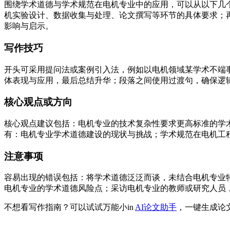
围绕学术道德与学术规范在电机专业中的应用，可以从以下几
机实验设计、数据收集与处理、论文撰写等环节的具体要求；
影响与启示。
写作技巧
开头可采用提问法或案例引入法，例如以电机领域某学术不端
体表现与应用，最后总结升华；段落之间使用过渡句，确保逻
核心观点或方向
核心观点建议包括：电机专业的技术复杂性要求更高标准的学
有：电机专业学术道德建设的现状与挑战；学术规范在电机工
注意事项
容易出现的错误包括：将学术道德泛泛而谈，未结合电机专业
电机专业的学术道德风险点；采访电机专业的教师或研究人员
不想看写作指南？可以试试万能小in
AI论文助手
，一键生成论