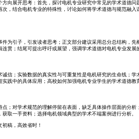
个方向展开思考：首先，探讨电机专业研究中常见的学术道德问
再次，结合电机专业的特殊性，讨论如何将学术道德与规范融入
事件为引子，引发读者思考；正文部分建议采用总分总结构，先
辑连贯；结尾可提出呼吁或展望，强调学术道德对电机专业发展
术诚信；实验数据的真实性与可重复性是电机研究的生命线；学
程实践中的具体应用；高校如何加强电机专业学生的学术道德教
特点；对学术规范的理解停留在表面，缺乏具体操作层面的分析
，获取一手资料；选择电机领域典型的学术不端案例进行分析。
文初稿，高效省时！