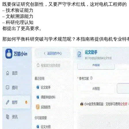
既要保证研究创新性，又要严守学术红线，这对电机工程师的
– 技术验证能力
– 文献溯源能力
– 科研伦理认知
都提出了更高要求。
那如何平衡科研突破与学术规范呢？本指南将提供电机专业特