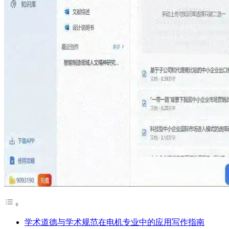
学术道德与学术规范在电机专业中的应用写作指南