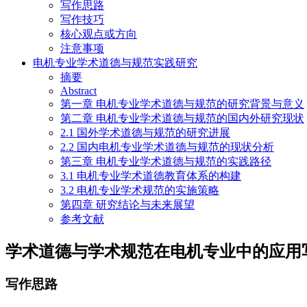
写作思路
写作技巧
核心观点或方向
注意事项
电机专业学术道德与规范实践研究
摘要
Abstract
第一章 电机专业学术道德与规范的研究背景与意义
第二章 电机专业学术道德与规范的国内外研究现状
2.1 国外学术道德与规范的研究进展
2.2 国内电机专业学术道德与规范的现状分析
第三章 电机专业学术道德与规范的实践路径
3.1 电机专业学术道德教育体系的构建
3.2 电机专业学术规范的实施策略
第四章 研究结论与未来展望
参考文献
学术道德与学术规范在电机专业中的应用
写作思路