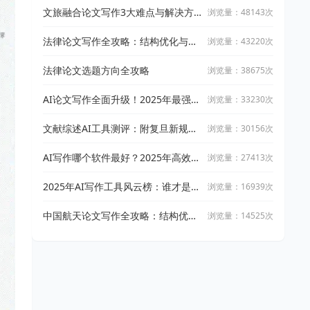
文旅融合论文写作3大难点与解决方
浏览量：48143次
案
法律论文写作全攻略：结构优化与文
浏览量：43220次
献引用技巧
法律论文选题方向全攻略
浏览量：38675次
AI论文写作全面升级！2025年最强写
浏览量：33230次
作攻略：让万能小in带你从开题到完
稿
文献综述AI工具测评：附复旦新规下
浏览量：30156次
AI论文工具适用指南
AI写作哪个软件最好？2025年高效智
浏览量：27413次
能写作工具实测与推荐
2025年AI写作工具风云榜：谁才是真
浏览量：16939次
正的高效创作神器？
中国航天论文写作全攻略：结构优化
浏览量：14525次
与文献整合技巧