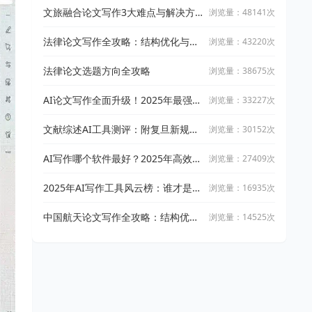
文旅融合论文写作3大难点与解决方
浏览量：48141次
案
法律论文写作全攻略：结构优化与文
浏览量：43220次
献引用技巧
法律论文选题方向全攻略
浏览量：38675次
AI论文写作全面升级！2025年最强写
浏览量：33227次
作攻略：让万能小in带你从开题到完
稿
文献综述AI工具测评：附复旦新规下
浏览量：30152次
AI论文工具适用指南
AI写作哪个软件最好？2025年高效智
浏览量：27409次
能写作工具实测与推荐
2025年AI写作工具风云榜：谁才是真
浏览量：16935次
正的高效创作神器？
中国航天论文写作全攻略：结构优化
浏览量：14525次
与文献整合技巧