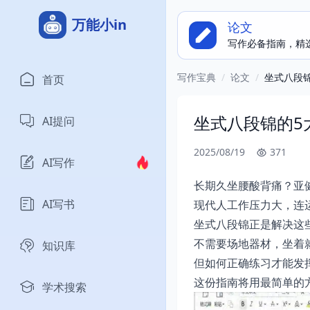
万能小in
论文
写作必备指南，精
写作宝典
/
论文
/
坐式八段
首页
坐式八段锦的5
AI提问
2025/08/19
371
AI写作
长期久坐腰酸背痛？亚
AI写书
现代人工作压力大，连
坐式八段锦正是解决这
不需要场地器材，坐着
知识库
但如何正确练习才能发
这份指南将用最简单的
学术搜索