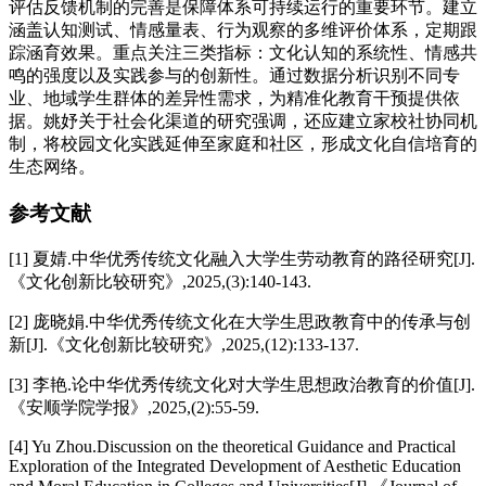
评估反馈机制的完善是保障体系可持续运行的重要环节。建立
涵盖认知测试、情感量表、行为观察的多维评价体系，定期跟
踪涵育效果。重点关注三类指标：文化认知的系统性、情感共
鸣的强度以及实践参与的创新性。通过数据分析识别不同专
业、地域学生群体的差异性需求，为精准化教育干预提供依
据。姚妤关于社会化渠道的研究强调，还应建立家校社协同机
制，将校园文化实践延伸至家庭和社区，形成文化自信培育的
生态网络。
参考文献
[1] 夏婧.中华优秀传统文化融入大学生劳动教育的路径研究[J].
《文化创新比较研究》,2025,(3):140-143.
[2] 庞晓娟.中华优秀传统文化在大学生思政教育中的传承与创
新[J].《文化创新比较研究》,2025,(12):133-137.
[3] 李艳.论中华优秀传统文化对大学生思想政治教育的价值[J].
《安顺学院学报》,2025,(2):55-59.
[4] Yu Zhou.Discussion on the theoretical Guidance and Practical
Exploration of the Integrated Development of Aesthetic Education