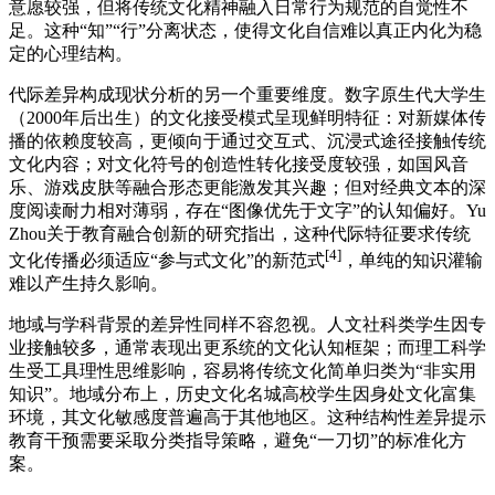
意愿较强，但将传统文化精神融入日常行为规范的自觉性不
足。这种“知”“行”分离状态，使得文化自信难以真正内化为稳
定的心理结构。
代际差异构成现状分析的另一个重要维度。数字原生代大学生
（2000年后出生）的文化接受模式呈现鲜明特征：对新媒体传
播的依赖度较高，更倾向于通过交互式、沉浸式途径接触传统
文化内容；对文化符号的创造性转化接受度较强，如国风音
乐、游戏皮肤等融合形态更能激发其兴趣；但对经典文本的深
度阅读耐力相对薄弱，存在“图像优先于文字”的认知偏好。Yu
Zhou关于教育融合创新的研究指出，这种代际特征要求传统
[4]
文化传播必须适应“参与式文化”的新范式
，单纯的知识灌输
难以产生持久影响。
地域与学科背景的差异性同样不容忽视。人文社科类学生因专
业接触较多，通常表现出更系统的文化认知框架；而理工科学
生受工具理性思维影响，容易将传统文化简单归类为“非实用
知识”。地域分布上，历史文化名城高校学生因身处文化富集
环境，其文化敏感度普遍高于其他地区。这种结构性差异提示
教育干预需要采取分类指导策略，避免“一刀切”的标准化方
案。