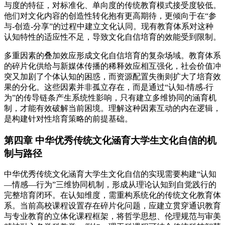
与度的特征，对标准化、单向度的传统教育模式接受度较低。
他们对文化内容的创造性转化抱有更高期待，更倾向于在“参
与-创造-分享”的过程中建立文化认同。现有教育体系对这种
认知特性的适应性不足，导致文化自信培育的效能受到限制。
多重因素的叠加效应形成文化自信培育的复杂场域。教育体系
的碎片化供给与新媒体传播的稀释效应相互强化，社会价值冲
突又加剧了个体认知的困惑，而资源配置失衡则扩大了培育效
果的分化。这些因素并非孤立存在，而是通过“认知-情感-行
为”的传导链条产生系统性影响，只有建立多维协同的涵育机
制，才能有效破解当前困境。理解这种因素互动的内在逻辑，
是构建针对性培育策略的前提基础。
第四章 中华优秀传统文化涵育大学生文化自信的机
制与路径
中华优秀传统文化涵育大学生文化自信的实现需要构建“认知
—情感—行为”三维协同机制，形成从理论认知到自觉践行的
完整培育闭环。在认知维度，需重构系统化的传统文化教育体
系。当前高校课程设置存在碎片化问题，应建立贯穿通识教育
与专业教育的立体化课程框架，将哲学思想、伦理规范与审美