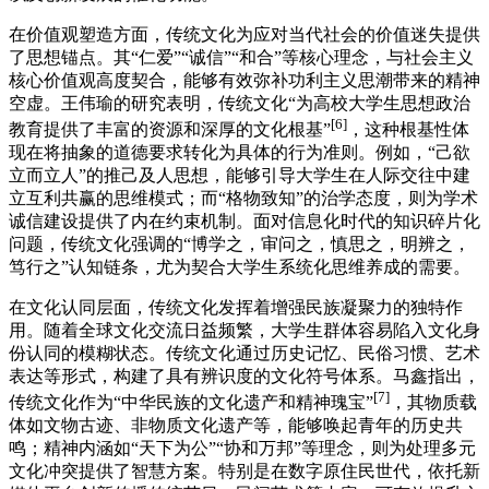
在价值观塑造方面，传统文化为应对当代社会的价值迷失提供
了思想锚点。其“仁爱”“诚信”“和合”等核心理念，与社会主义
核心价值观高度契合，能够有效弥补功利主义思潮带来的精神
空虚。王伟瑜的研究表明，传统文化“为高校大学生思想政治
[6]
教育提供了丰富的资源和深厚的文化根基”
，这种根基性体
现在将抽象的道德要求转化为具体的行为准则。例如，“己欲
立而立人”的推己及人思想，能够引导大学生在人际交往中建
立互利共赢的思维模式；而“格物致知”的治学态度，则为学术
诚信建设提供了内在约束机制。面对信息化时代的知识碎片化
问题，传统文化强调的“博学之，审问之，慎思之，明辨之，
笃行之”认知链条，尤为契合大学生系统化思维养成的需要。
在文化认同层面，传统文化发挥着增强民族凝聚力的独特作
用。随着全球文化交流日益频繁，大学生群体容易陷入文化身
份认同的模糊状态。传统文化通过历史记忆、民俗习惯、艺术
表达等形式，构建了具有辨识度的文化符号体系。马鑫指出，
[7]
传统文化作为“中华民族的文化遗产和精神瑰宝”
，其物质载
体如文物古迹、非物质文化遗产等，能够唤起青年的历史共
鸣；精神内涵如“天下为公”“协和万邦”等理念，则为处理多元
文化冲突提供了智慧方案。特别是在数字原住民世代，依托新