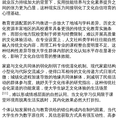
就业压力持续加大的背景下，实用技能培养与文化素养提升之
间的张力更为凸显，这种现实压力间接弱化了文化自信培育的
心理基础。
教育资源配置的不均衡进一步放大了地域与学科差异。历史文
化资源丰富地区的高校通常具备更强的传统文化教育实施条
件，而部分地方院校受制于师资与经费限制，难以开展高质量
的文化体验活动。在专业设置上，人文社科类学科往往能自然
融入传统文化内容，而理工科专业的课程整合度明显不足。这
种结构性差异导致大学生群体内部的文化认知水平存在显著分
化，影响了文化自信培育的整体效能。
家庭与文化共同体的弱化削弱了传统濡化机制。现代家庭结构
小型化与代际交流减少，使得口耳相传的文化传递方式日渐式
微；城镇化进程加速导致的地缘共同体解体，则减弱了民俗活
动的群体参与度。姚妤关于文化传承的研究指出，这种传统社
会化渠道的功能衰退，使大学生缺乏文化体验的生活场景
[11]
，难以形成情感层面的自然认同。当文化学习仅局限于课
堂环境而脱离生活实践时，其内化效果必然大打折扣。
个体认知发展特点与教育供给的错位构成内在制约因素。当代
大学生作为数字原住民，其信息获取方式具有强互动性、高参