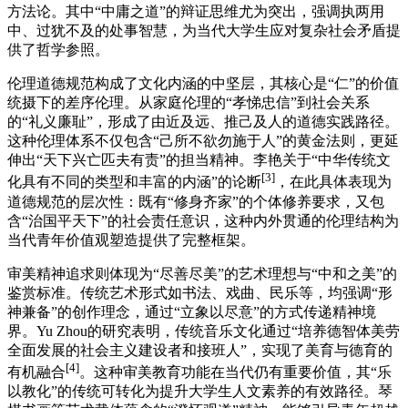
方法论。其中“中庸之道”的辩证思维尤为突出，强调执两用
中、过犹不及的处事智慧，为当代大学生应对复杂社会矛盾提
供了哲学参照。
伦理道德规范构成了文化内涵的中坚层，其核心是“仁”的价值
统摄下的差序伦理。从家庭伦理的“孝悌忠信”到社会关系
的“礼义廉耻”，形成了由近及远、推己及人的道德实践路径。
这种伦理体系不仅包含“己所不欲勿施于人”的黄金法则，更延
伸出“天下兴亡匹夫有责”的担当精神。李艳关于“中华传统文
[3]
化具有不同的类型和丰富的内涵”的论断
，在此具体表现为
道德规范的层次性：既有“修身齐家”的个体修养要求，又包
含“治国平天下”的社会责任意识，这种内外贯通的伦理结构为
当代青年价值观塑造提供了完整框架。
审美精神追求则体现为“尽善尽美”的艺术理想与“中和之美”的
鉴赏标准。传统艺术形式如书法、戏曲、民乐等，均强调“形
神兼备”的创作理念，通过“立象以尽意”的方式传递精神境
界。Yu Zhou的研究表明，传统音乐文化通过“培养德智体美劳
全面发展的社会主义建设者和接班人”，实现了美育与德育的
[4]
有机融合
。这种审美教育功能在当代仍有重要价值，其“乐
以教化”的传统可转化为提升大学生人文素养的有效路径。琴