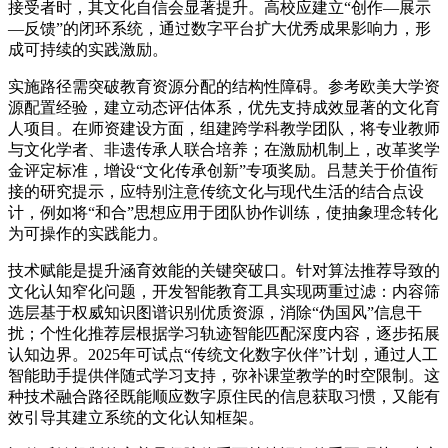
接受者时，其文化自信会显著提升。高校应建立“创作—展示
—反馈”的闭环系统，通过数字平台扩大优秀成果影响力，形
成可持续的实践激励。
实施路径需突破教育资源分配的结构性障碍。参考欧美大学资
源配置经验，建立动态评估体系，优先支持成效显著的文化育
人项目。在师资建设方面，组建跨学科教学团队，将专业教师
与文化学者、非遗传承人联合培养；在激励机制上，改革奖学
金评定标准，增设“文化传承创新”专项奖励。吕慧关于价值衔
接的研究提示，应特别注意传统文化与现代生活的结合点设
计，例如将“和合”思想应用于团队协作训练，使抽象理念转化
为可操作的实践能力。
技术赋能是提升涵育效能的关键突破口。针对算法推荐导致的
文化认知窄化问题，开发智能教育工具实现两重过滤：内容筛
选层基于权威知识图谱识别优质资源，消除“伪国风”信息干
扰；个性化推荐层根据学习轨迹智能匹配深度内容，逐步拓展
认知边界。2025年可试点“传统文化数字伙伴”计划，通过人工
智能助手提供伴随式学习支持，弥补课堂教学的时空限制。这
种技术融合路径既能顺应数字原住民的信息获取习惯，又能有
效引导其建立系统的文化认知框架。