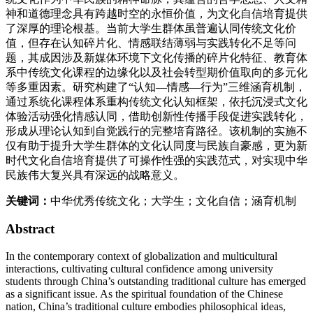
神和道德理念具有跨越时空的永恒价值，为文化自信培育提供
了深厚的理论根基。当前大学生群体虽普遍认同传统文化价
值，但存在认知碎片化、情感联结薄弱与实践转化不足等问
题，其成因涉及新媒体环境下文化传播的碎片化特征、教育体
系中传统文化课程的边缘化以及社会转型期价值取向的多元化
等多重因素。研究构建了“认知—情感—行为”三维涵育机制，
通过系统化课程体系重构传统文化认知框架，依托沉浸式文化
体验活动强化情感认同，借助创新性传播手段促进实践转化，
形成从理论认知到自觉践行的完整培育路径。该机制的实施不
仅有助于提升大学生群体的文化认同度与民族自豪感，更为新
时代文化自信培育提供了可操作性强的实践范式，对实现中华
民族伟大复兴具有深远的战略意义。
关键词：
中华优秀传统文化；大学生；文化自信；涵育机制
Abstract
In the contemporary context of globalization and multicultural
interactions, cultivating cultural confidence among university
students through China’s outstanding traditional culture has emerged
as a significant issue. As the spiritual foundation of the Chinese
nation, China’s traditional culture embodies philosophical ideas,