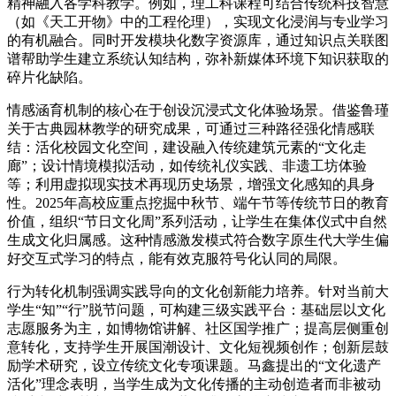
精神融入各学科教学。例如，理工科课程可结合传统科技智慧
（如《天工开物》中的工程伦理），实现文化浸润与专业学习
的有机融合。同时开发模块化数字资源库，通过知识点关联图
谱帮助学生建立系统认知结构，弥补新媒体环境下知识获取的
碎片化缺陷。
情感涵育机制的核心在于创设沉浸式文化体验场景。借鉴鲁瑾
关于古典园林教学的研究成果，可通过三种路径强化情感联
结：活化校园文化空间，建设融入传统建筑元素的“文化走
廊”；设计情境模拟活动，如传统礼仪实践、非遗工坊体验
等；利用虚拟现实技术再现历史场景，增强文化感知的具身
性。2025年高校应重点挖掘中秋节、端午节等传统节日的教育
价值，组织“节日文化周”系列活动，让学生在集体仪式中自然
生成文化归属感。这种情感激发模式符合数字原生代大学生偏
好交互式学习的特点，能有效克服符号化认同的局限。
行为转化机制强调实践导向的文化创新能力培养。针对当前大
学生“知”“行”脱节问题，可构建三级实践平台：基础层以文化
志愿服务为主，如博物馆讲解、社区国学推广；提高层侧重创
意转化，支持学生开展国潮设计、文化短视频创作；创新层鼓
励学术研究，设立传统文化专项课题。马鑫提出的“文化遗产
活化”理念表明，当学生成为文化传播的主动创造者而非被动