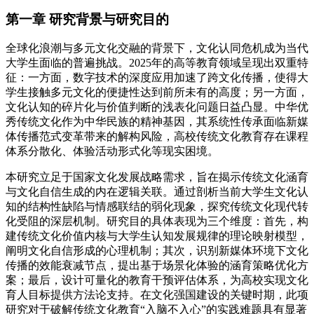
第一章 研究背景与研究目的
全球化浪潮与多元文化交融的背景下，文化认同危机成为当代
大学生面临的普遍挑战。2025年的高等教育领域呈现出双重特
征：一方面，数字技术的深度应用加速了跨文化传播，使得大
学生接触多元文化的便捷性达到前所未有的高度；另一方面，
文化认知的碎片化与价值判断的浅表化问题日益凸显。中华优
秀传统文化作为中华民族的精神基因，其系统性传承面临新媒
体传播范式变革带来的解构风险，高校传统文化教育存在课程
体系分散化、体验活动形式化等现实困境。
本研究立足于国家文化发展战略需求，旨在揭示传统文化涵育
与文化自信生成的内在逻辑关联。通过剖析当前大学生文化认
知的结构性缺陷与情感联结的弱化现象，探究传统文化现代转
化受阻的深层机制。研究目的具体表现为三个维度：首先，构
建传统文化价值内核与大学生认知发展规律的理论映射模型，
阐明文化自信形成的心理机制；其次，识别新媒体环境下文化
传播的效能衰减节点，提出基于场景化体验的涵育策略优化方
案；最后，设计可量化的教育干预评估体系，为高校实现文化
育人目标提供方法论支持。在文化强国建设的关键时期，此项
研究对于破解传统文化教育“入脑不入心”的实践难题具有显著