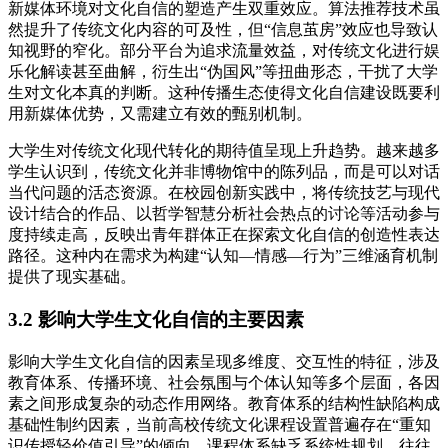
新媒体环境对文化自信的塑造产生双重效应。算法推荐技术虽
然提升了传统文化内容的可及性，但“信息茧房”效应也导致认
知视野的窄化。部分平台为追求流量效益，对传统文化进行娱
乐化解读甚至曲解，衍生出“伪国风”等扭曲形态，干扰了大学
生对文化本真的判断。这种传播生态使得文化自信建设既要利
用新媒体优势，又需建立有效的甄别机制。
大学生对传统文化现代转化的期待值呈现上升趋势。越来越多
学生认识到，传统文化并非博物馆中的陈列品，而是可以对话
当代问题的活态资源。在校园创新实践中，将传统技艺与现代
设计结合的作品、以哲学智慧分析社会热点的讨论等活动参与
度持续走高，反映出青年群体正在探索文化自信的创造性表达
路径。这种内在需求为构建“认知—情感—行为”三维涵育机制
提供了现实基础。
3.2 影响大学生文化自信的主要因素
影响大学生文化自信的因素呈现多维度、交互性的特征，涉及
教育体系、传播环境、社会氛围与个体认知等多个层面，各因
素之间形成复杂的动态作用网络。教育体系的结构性缺陷构成
基础性制约因素，当前高校传统文化课程设置普遍存在“重知
识传授轻价值引导”的倾向，课程体系缺乏系统性规划，往往