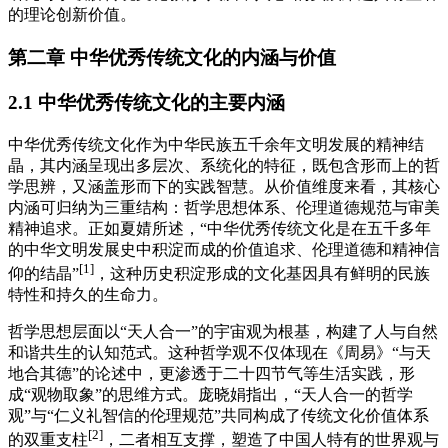
的理论创新价值。
第二章 中华优秀传统文化的内涵与价值
2.1 中华优秀传统文化的主要内涵
中华优秀传统文化作为中华民族五千余年文明发展的精神结
晶，其内涵呈现出多层次、系统化的特征，既包含形而上的哲
学思辨，又涵盖形而下的实践智慧。从价值维度来看，其核心
内涵可归纳为三重结构：哲学思想体系、伦理道德规范与审美
精神追求。正如夏婧所述，“中华优秀传统文化是在五千多年
的中华文明发展史中积淀而成的价值追求、伦理道德和精神信
[1]
仰的结晶”
，这种历史积淀形成的文化基因具有鲜明的民族
特性和持久的生命力。
哲学思想层面以“天人合一”的宇宙观为根基，构建了人与自然
和谐共生的认知范式。这种哲学观不仅体现在《周易》“与天
地合其德”的论述中，更渗透于二十四节气等生活实践，形
成“观物取象”的思维方式。庞晓娟指出，“天人合一的哲学
观”与“仁义礼智信的伦理规范”共同构成了传统文化价值体系
[2]
的双重支柱
，二者相互支撑，塑造了中国人特有的世界观与