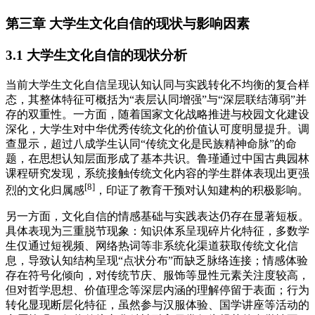
第三章 大学生文化自信的现状与影响因素
3.1 大学生文化自信的现状分析
当前大学生文化自信呈现认知认同与实践转化不均衡的复合样
态，其整体特征可概括为“表层认同增强”与“深层联结薄弱”并
存的双重性。一方面，随着国家文化战略推进与校园文化建设
深化，大学生对中华优秀传统文化的价值认可度明显提升。调
查显示，超过八成学生认同“传统文化是民族精神命脉”的命
题，在思想认知层面形成了基本共识。鲁瑾通过中国古典园林
课程研究发现，系统接触传统文化内容的学生群体表现出更强
[8]
烈的文化归属感
，印证了教育干预对认知建构的积极影响。
另一方面，文化自信的情感基础与实践表达仍存在显著短板。
具体表现为三重脱节现象：知识体系呈现碎片化特征，多数学
生仅通过短视频、网络热词等非系统化渠道获取传统文化信
息，导致认知结构呈现“点状分布”而缺乏脉络连接；情感体验
存在符号化倾向，对传统节庆、服饰等显性元素关注度较高，
但对哲学思想、价值理念等深层内涵的理解停留于表面；行为
转化显现断层化特征，虽然参与汉服体验、国学讲座等活动的