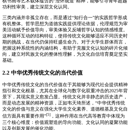
棋书画等艺术载体蕴含的“澄怀观道”精神，能够引导青年超越
功利性审美，建立深层文化认同。
三类内涵并非孤立存在，而是通过“知行合一”的实践哲学形成
有机整体。哲学思想为道德实践提供理论依据，伦理规范为审
美活动赋予价值导向，审美体验又反哺哲学认知的情感维度。
这种循环互动的结构特征，使得传统文化能够适应不同历史时
期的挑战，在当代仍保持旺盛生命力。对于大学生群体而言，
把握这种系统性的内涵结构，有助于克服文化认知的碎片化倾
向，建立对民族文化的整体性理解，为文化自信培育奠定坚实
基础。
2.2 中华优秀传统文化的当代价值
中华优秀传统文化的当代价值在于其能够为现代社会提供精神
指引和文化根基，尤其在全球化与数字化双重冲击的2025年背
景下，其现实意义愈发凸显。传统文化并非静态的历史遗产，
而是动态发展的精神资源，正如韦天琦所述，“中华优秀传统
文化的价值与意义在强化大学生文化素养、道德根基及文化自
[5]
信方面具有重要作用”
，这种作用在当代高等教育中体现为
三个核心维度：价值观塑造的导向功能、文化认同的凝聚功能
以及创新发展的催化功能。