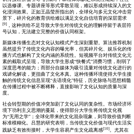
以选修课、专题讲座等形式零散呈现，难以形成持续深入的文
化浸润效果。正如王晶莹所指出的，全球化与多元文化冲击背
景下，碎片化的教育供给难以满足文化自信培育的深层需求
[9]
，这种供给不足导致大学生对传统文化的理解停留于表层符
号认知，无法建立完整的价值认同框架。
新媒体传播生态对文化认知模式产生深刻重塑。算法推荐机制
虽然提升了传统文化内容的曝光率，但其碎片化、娱乐化的传
播方式也解构了文化内涵的系统性。短视频平台对传统文化元
素的截取式呈现，导致大学生形成“快餐式”消费习惯，削弱了
深度思考的能力；而部分自媒体为吸引流量对传统文化进行的
戏谑化解读，更扭曲了文化本真。这种传播环境使得大学生接
触的传统文化信息呈现“去语境化”特征，历史脉络与思想精髓
在传播过程中被不断稀释，直接影响了文化认知的质量与深
度。
社会转型期的价值冲突加剧了文化认同的复杂性。市场经济环
境下功利主义思潮的蔓延，使得部分大学生将传统文化视
为“无用之学”；全球化带来的文化混杂现象，则导致价值判断
标准模糊化。吕慧的研究表明，当传统文化价值与现代生活实
[10]
践缺乏有效衔接时，大学生容易产生文化疏离感
。尤其在