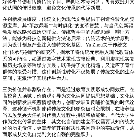
媒体平台创新传播传统节日、民间艺术等内容，可有效提升文
化认同的传播效能，避免文化传承的代际断层。
在创新发展维度，传统文化为现代文明提供了创造性转化的资
源宝库。其“革故鼎新”“与时俱化”的变革智慧，与当代创新驱
动发展战略形成历史呼应。传统哲学中的系统思维、辩证方
法，能够为科技创新提供方法论启示；传统艺术的美学原则，
则为设计创意产业注入独特文化基因。Yu Zhou关于传统文
[4]
化“传承与创新”的研究
，揭示了将传统元素融入现代教育体
系的可能性，如通过数字技术重现古籍经典、利用虚拟现实复
原历史场景等跨媒介实践，既保持了文化精髓，又适应了青年
群体的接受习惯。这种创新性转化不仅拓展了传统文化的生存
空间，更激活了其现代生命力。
三类价值并非割裂存在，而是通过教育实践形成协同效应。在
高校育人场域，价值观引导为文化认同提供思想基础，文化认
同为创新发展积蓄情感动力，创新发展又反哺价值观的时代诠
释。这种循环机制使得传统文化能够突破时空限制，在培养担
当民族复兴大任的时代新人过程中持续释放能量。当代大学生
作为文化传承的主体，其文化自信的建立不仅需要认知传统文
化的历史价值，更需理解其在解决现实问题中的实践价值，从
而形成从文化自觉到文化自强的完整跃升。