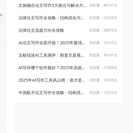
文旅融合论文写作3大难点与解决方
浏览量：48141次
案
法律论文写作全攻略：结构优化与文
浏览量：43220次
献引用技巧
法律论文选题方向全攻略
浏览量：38675次
AI论文写作全面升级！2025年最强写
浏览量：33225次
作攻略：让万能小in带你从开题到完
稿
文献综述AI工具测评：附复旦新规下
浏览量：30147次
AI论文工具适用指南
AI写作哪个软件最好？2025年高效智
浏览量：27406次
能写作工具实测与推荐
2025年AI写作工具风云榜：谁才是真
浏览量：16935次
正的高效创作神器？
中国航天论文写作全攻略：结构优化
浏览量：14525次
与文献整合技巧