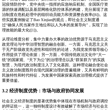
冠疫情防控中，党中央统一指挥的应急响应机制、全国医疗资
源的快速调配以及基层网格化防控体系的构建，充分展现了政
治制度在危机处理中的组织动员能力和资源整合效率([6])。这
些实践案例验证了Bao Xinjian的观点，即社会主义制度通
过“确保人民当家作主地位和以人为本的发展导向”，实现了治
理效能的最大化([1])。
从理论维度分析，集中力量办大事的政治优势源于马克思主义
政党理论与中华治理智慧的融合创新。一方面，马克思主义关
于无产阶级政党先进性和组织性的论述，为我党发挥领导核心
作用提供了理论依据；另一方面，中国传统政治文化中“大一
统”的国家观、“天下为公”的治理理念以及“群策群力”的实践
智慧，为现代政治制度注入了文化基因。这种理论融合使社会
主义政治制度既符合现代国家治理的普遍规律，又具有鲜明的
民族特性和时代特征，为发展中国家探索高效治理模式提供了
重要借鉴。
3.2 经济制度优势：市场与政府协同发展
社会主义经济制度的显著优势集中体现在市场机制与政府调控
的辩证统一，这一独特制度设计有效破解了市场经济与社会主