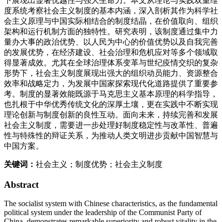
下展现出显著优越性与强大生命力。本文从理论与实践双重维
度系统考察社会主义制度的基本内涵，深入剖析其作为科学社
会主义原理与中国实际相结合的制度结晶，在价值取向、组织
架构和运行机制方面的独特性。研究表明，该制度通过集中力
量办大事的政治优势、以人民为中心的价值优势以及自我完善
的发展优势，在经济建设、社会治理和危机应对等多个领域取
得显著成效。尤其在全球治理体系变革与世纪疫情交织的复杂
形势下，社会主义制度展现出强大的组织动员能力、资源整合
效率和战略定力，为发展中国家探索现代化道路提供了重要参
考。制度的显著效能既源于马克思主义基本原理的科学指导，
也扎根于中华优秀传统文化的深厚土壤，更在实践中不断实现
理论创新与制度创新的良性互动。面向未来，持续完善和发展
社会主义制度，需要进一步处理好制度稳定性与改革性、普遍
性与特殊性的辩证关系，为推动人类文明进步贡献中国智慧与
中国方案。
关键词：
社会主义；制度优势；社会主义制度
Abstract
The socialist system with Chinese characteristics, as the fundamental
political system under the leadership of the Communist Party of
China, demonstrates remarkable superiority and robust vitality in the