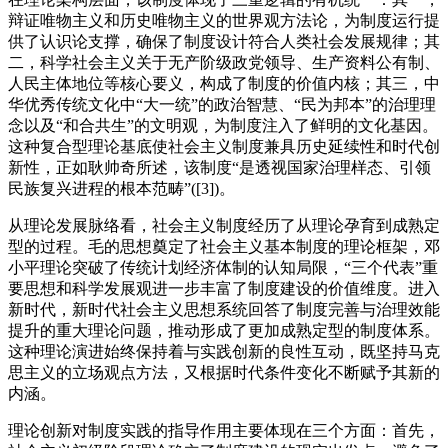
辩证唯物主义和历史唯物主义的世界观方法论，为制度运行提
供了认识论支撑，确保了制度设计符合人类社会发展规律；其
二，科学社会主义关于无产阶级政党领导、生产资料公有制、
人民主体地位等核心要义，构成了制度的价值内核；其三，中
华优秀传统文化中“大一统”的政治智慧、“民为邦本”的治理理
念以及“和合共生”的文明观，为制度注入了鲜明的文化基因。
这种复合型理论基底使社会主义制度兼具历史延续性和时代创
新性，正如耿帅奇所述，该制度“是透视国家治理样态、引领
民族复兴进程的根本范畴”([3])。
从理论发展脉络看，社会主义制度经历了从理论孕育到成熟定
型的过程。毛的思想奠定了社会主义基本制度的理论框架，邓
小平理论突破了传统计划经济体制的认知局限，“三个代表”重
要思想和科学发展观进一步丰富了制度建设的价值维度。进入
新时代，新时代社会主义思想系统回答了制度完善与治理效能
提升的重大理论问题，推动形成了更加成熟定型的制度体系。
这种理论演进始终保持着与实践创新的良性互动，既坚持马克
思主义的立场观点方法，又根据时代条件变化不断赋予其新的
内涵。
理论创新对制度实践的指导作用主要体现在三个方面：首先，