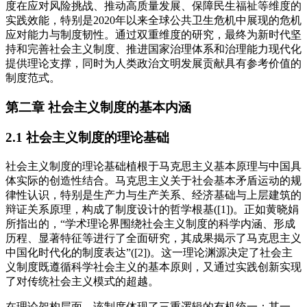
度在应对风险挑战、推动高质量发展、保障民生福祉等维度的
实践效能，特别是2020年以来全球公共卫生危机中展现的危机
应对能力与制度韧性。通过双重维度的研究，最终为新时代坚
持和完善社会主义制度、推进国家治理体系和治理能力现代化
提供理论支撑，同时为人类政治文明发展贡献具有参考价值的
制度范式。
第二章 社会主义制度的基本内涵
2.1 社会主义制度的理论基础
社会主义制度的理论基础植根于马克思主义基本原理与中国具
体实际的创造性结合。马克思主义关于社会基本矛盾运动的规
律性认识，特别是生产力与生产关系、经济基础与上层建筑的
辩证关系原理，构成了制度设计的哲学根基([1])。正如黄晓娟
所指出的，“学术理论界围绕社会主义制度的科学内涵、形成
历程、显著特征等进行了全面研究，其成果揭示了马克思主义
中国化时代化的制度表达”([2])。这一理论渊源决定了社会主
义制度既遵循科学社会主义的基本原则，又通过实践创新实现
了对传统社会主义模式的超越。
在理论架构层面，该制度体现了三重逻辑的有机统一：其一，