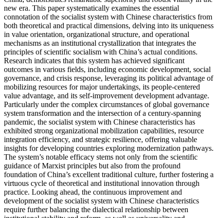
new era. This paper systematically examines the essential
connotation of the socialist system with Chinese characteristics from
both theoretical and practical dimensions, delving into its uniqueness
in value orientation, organizational structure, and operational
mechanisms as an institutional crystallization that integrates the
principles of scientific socialism with China’s actual conditions.
Research indicates that this system has achieved significant
outcomes in various fields, including economic development, social
governance, and crisis response, leveraging its political advantage of
mobilizing resources for major undertakings, its people-centered
value advantage, and its self-improvement development advantage.
Particularly under the complex circumstances of global governance
system transformation and the intersection of a century-spanning
pandemic, the socialist system with Chinese characteristics has
exhibited strong organizational mobilization capabilities, resource
integration efficiency, and strategic resilience, offering valuable
insights for developing countries exploring modernization pathways.
The system’s notable efficacy stems not only from the scientific
guidance of Marxist principles but also from the profound
foundation of China’s excellent traditional culture, further fostering a
virtuous cycle of theoretical and institutional innovation through
practice. Looking ahead, the continuous improvement and
development of the socialist system with Chinese characteristics
require further balancing the dialectical relationship between