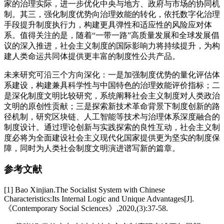
家的治理实际，进一步优化中央与地方、政府与市场的协同机
制。其三，强化制度优势向治理效能的转化，依托数字化治理
手段提升制度执行力，构建更具弹性和适应性的风险应对体
系。值得关注的是，随着“一带一路”高质量发展和全球发展倡
议的深入推进，社会主义制度的国际影响力将持续提升，为构
建人类命运共同体提供更丰富的制度性公共产品。
未来研究可沿三个方向深化：一是加强制度优势的量化评估体
系建设，构建兼具科学性与中国特色的治理效能评价指标；二
是深化制度文明比较研究，系统阐释社会主义制度对人类政治
文明的原创性贡献；三是探索新技术革命背景下制度创新的路
径机制，研究区块链、人工智能等技术与治理体系深度融合的
制度设计。通过理论创新与实践探索的良性互动，社会主义制
度必将为全面建设社会主义现代化国家提供更为坚实的制度保
障，同时为人类社会制度文明演进谱写新的篇章。
参考文献
[1] Bao Xinjian.The Socialist System with Chinese
Characteristics:Its Internal Logic and Unique Advantages[J].
《Contemporary Social Sciences》,2020,(3):37-58.