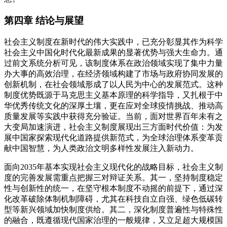
第四章 结论与展望
社会主义制度在新时代的伟大实践中，已充分彰显其作为科学
社会主义中国化时代化最新成果的显著优势与强大生命力。通
过前文系统分析可见，该制度体系在政治领域实现了集中力量
办大事的高效治理，在经济领域构建了市场与政府协同发展的
创新机制，在社会领域形成了以人民为中心的发展范式。这种
制度优势既源于马克思主义基本原理的科学指导，又扎根于中
华优秀传统文化的深厚土壤，更在应对全球疫情挑战、推动高
质量发展等实践中获得充分验证。当前，面对世界百年未有之
大变局加速演进，社会主义制度展现出三方面时代价值：为发
展中国家探索现代化道路提供新范式，为全球治理体系变革贡
献中国智慧，为人类政治文明多样性发展注入新动力。
面向2035年基本实现社会主义现代化的战略目标，社会主义制
度的完善发展需重点把握三对辩证关系。其一，坚持制度稳定
性与创新性的统一，在坚守根本制度不动摇的前提下，通过深
化改革破除体制机制障碍，尤其在科技自立自强、绿色低碳转
型等新兴领域加快制度供给。其二，深化制度普遍性与特殊性
的融合，既遵循现代国家治理的一般规律，又立足超大规模国