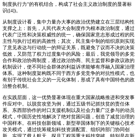
制度执行力”的有机结合，构成了社会主义政治制度的显著标
识([4])。
从制度设计看，集中力量办大事的政治优势建立在三层结构性
支撑之上：首先，人民代表大会制度作为根本政治制度，通过
代表广泛性和决策权威性的统一，确保国家意志形成过程的民
主性与执行过程的高效性；其次，民主集中制的组织原则实现
了意见表达与行动统一的辩证关系，既避免了议而不决的决策
低效，又防范了权力过度集中的风险；最后，我党领导的多党
合作和政治协商制度，通过政治协商、民主监督和参政议政的
机制设计，使不同社会群体的利益诉求能够有序融入国家治理
体系。这种制度架构既不同于西方多党竞争的对抗性模式，也
有别于传统社会主义的一元化体制，形成了具有中国特色的政
治整合机制。
在实践层面，这一优势显著体现在重大国家战略推进和突发事
件应对中。以脱贫攻坚为例，通过五级书记抓扶贫的责任体
系、东西部协作的对口支援机制以及社会力量广泛参与的动员
模式，中国历史性地解决了绝对贫困问题，创造了减贫治理的
中国样本。在科技创新领域，新型举国体制下的关键核心技术
攻关模式，通过统筹规划科技资源配置、组织跨部门协同创
新，实现了载人航天、探月工程等重大科技突破。特别是在新