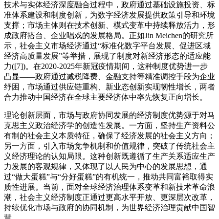
技术与实体经济深度融合过程中，政府通过基础设施投资、标
准体系建设和制度创新，为数字经济发展提供政策引导和环境
支撑；市场主体则在技术创新、模式变革中持续释放活力，形
成政府搭台、企业唱戏的发展格局。正如Jin Meichen的研究所
示，社会主义市场经济通过“标准化数字平台发展、促进区域
经济高质量发展”等举措，展现了制度对新经济形态的适应能
力([7])。在2020-2025年新冠疫情期间，这种制度优势进一步
凸显——政府通过减税降费、金融支持等精准调控手段为企业
纾困，市场通过供应链重构、新业态创新实现韧性增长，两者
合力推动中国经济在全球主要经济体中率先恢复正向增长。
理论创新层面，市场与政府协同发展的经济制度优势源于对马
克思主义政治经济学的创造性发展。一方面，坚持生产资料公
有制的社会主义本质特征，确保了经济发展的社会主义方向；
另一方面，引入市场竞争机制和价值规律，突破了传统社会主
义经济理论的认知局限。这种创新既遵循了生产关系适应生产
力发展的客观规律，又体现了以人民为中心的发展思想，通
过“做大蛋糕”与“分好蛋糕”的有机统一，推动共同富裕取得实
质性进展。当前，面对全球经济治理体系变革和新技术革命浪
潮，社会主义经济制度正通过更高水平开放、更深层次改革，
持续优化市场与政府的协同机制，为世界经济治理贡献中国智
慧。