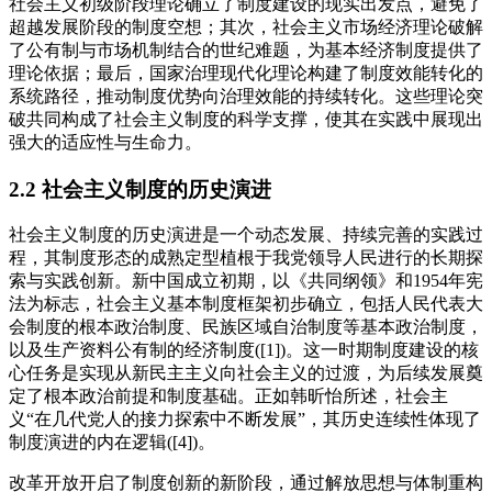
社会主义初级阶段理论确立了制度建设的现实出发点，避免了
超越发展阶段的制度空想；其次，社会主义市场经济理论破解
了公有制与市场机制结合的世纪难题，为基本经济制度提供了
理论依据；最后，国家治理现代化理论构建了制度效能转化的
系统路径，推动制度优势向治理效能的持续转化。这些理论突
破共同构成了社会主义制度的科学支撑，使其在实践中展现出
强大的适应性与生命力。
2.2 社会主义制度的历史演进
社会主义制度的历史演进是一个动态发展、持续完善的实践过
程，其制度形态的成熟定型植根于我党领导人民进行的长期探
索与实践创新。新中国成立初期，以《共同纲领》和1954年宪
法为标志，社会主义基本制度框架初步确立，包括人民代表大
会制度的根本政治制度、民族区域自治制度等基本政治制度，
以及生产资料公有制的经济制度([1])。这一时期制度建设的核
心任务是实现从新民主主义向社会主义的过渡，为后续发展奠
定了根本政治前提和制度基础。正如韩昕怡所述，社会主
义“在几代党人的接力探索中不断发展”，其历史连续性体现了
制度演进的内在逻辑([4])。
改革开放开启了制度创新的新阶段，通过解放思想与体制重构