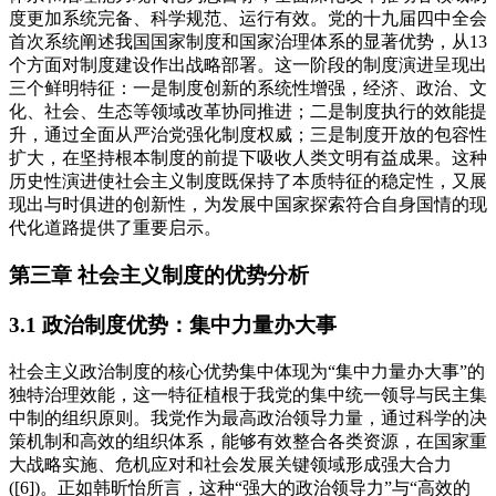
度更加系统完备、科学规范、运行有效。党的十九届四中全会
首次系统阐述我国国家制度和国家治理体系的显著优势，从13
个方面对制度建设作出战略部署。这一阶段的制度演进呈现出
三个鲜明特征：一是制度创新的系统性增强，经济、政治、文
化、社会、生态等领域改革协同推进；二是制度执行的效能提
升，通过全面从严治党强化制度权威；三是制度开放的包容性
扩大，在坚持根本制度的前提下吸收人类文明有益成果。这种
历史性演进使社会主义制度既保持了本质特征的稳定性，又展
现出与时俱进的创新性，为发展中国家探索符合自身国情的现
代化道路提供了重要启示。
第三章 社会主义制度的优势分析
3.1 政治制度优势：集中力量办大事
社会主义政治制度的核心优势集中体现为“集中力量办大事”的
独特治理效能，这一特征植根于我党的集中统一领导与民主集
中制的组织原则。我党作为最高政治领导力量，通过科学的决
策机制和高效的组织体系，能够有效整合各类资源，在国家重
大战略实施、危机应对和社会发展关键领域形成强大合力
([6])。正如韩昕怡所言，这种“强大的政治领导力”与“高效的