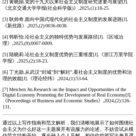
[2] 黄晓娟.党的十九大以来社会主义制度研究述要与展望[J].
《北京交通大学学报(社会科学版)》,2025,(1):18-25.
[3] 耿帅奇.面向中国式现代化的社会主义制度的发展进路[J].
《新丝路》,2025,(2):0036-0038.
[4] 韩昕怡.论社会主义的独特优势与发展路径[J].《区域治
理》,2025,(9):0007-0009.
[5] 陆晓莉.论社会主义制度优势的三重维度[J].《浙江万里学院
学报》,2025,(2):18-23.
[6] 丁光勋.从武汉“封城”到“解封”,看社会主义制度的优势和治
理的效能[J].《理论经纬》,2024,(1):53-64.
[7] Meichen Jin.Research on the Impact and Opportunities of the
Digital Economy Promoting the Development of Real Economy[J].
《Proceedings of Business and Economic Studies》,2024,(2):126-
131.
通过以上写作指南和范文解析，我们清晰地展示了如何围绕社
会主义为什么好这一主题展开有说服力的论述。不妨尝试从模
仿范文结构开始，逐步融入个人见解，相信你也能写出兼具逻