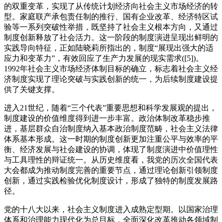
的双重变革，实现了从传统计划经济向社会主义市场经济的转
型。家庭联产承包责任制的推行、国有企业改革、经济特区试
验等一系列突破性举措，既坚持了社会主义根本方向，又通过
制度创新释放了社会活力。这一阶段的制度演进呈现出鲜明的
实践导向特征，正如陆晓莉所指出的，制度“展现出强大的适
应力和变革力”，有效回应了生产力发展的现实需求([5])。
1992年社会主义市场经济体制目标的确立，标志着社会主义经
济制度实现了理论突破与实践创新的统一，为后续制度建设提
供了关键支撑。
进入21世纪，随着“三个代表”重要思想和科学发展观的提出，
制度建设的价值维度得到进一步丰富。政治体制改革稳步推
进，基层群众自治制度纳入基本政治制度范畴，社会主义法律
体系基本形成。这一时期的制度创新更加注重公平与效率的平
衡、经济发展与社会建设的协调，体现了制度演进中价值理性
与工具理性的辩证统一。从历史维度看，我党的历次全国代表
大会都成为推动制度完善的重要节点，通过理论创新引领制度
创新，通过实践检验优化制度设计，形成了独特的制度发展路
径。
党的十八大以来，社会主义制度进入成熟定型期。以国家治理
体系和治理能力现代化为总目标，全面深化改革推动各领域制