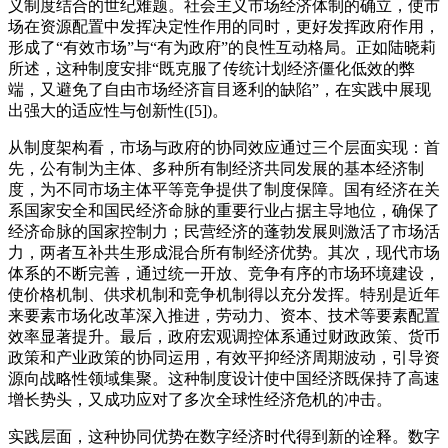
义制度结合的世纪难题。社会主义市场经济体制的确立，使市
场在资源配置中发挥决定性作用的同时，更好发挥政府作用，
形成了“有效市场”与“有为政府”的良性互动格局。正如陆晓莉
所述，这种制度安排“既克服了传统计划经济僵化低效的弊
端，又避免了自由市场经济盲目逐利的缺陷”，在实践中展现
出强大的适应性与创新性([5])。
从制度架构看，市场与政府的协同效应通过三个层面实现：首
先，公有制为主体、多种所有制经济共同发展的基本经济制
度，为不同市场主体平等竞争提供了制度保障。国有经济在关
系国家安全和国民经济命脉的重要行业占据主导地位，确保了
经济命脉的国家控制力；民营经济的蓬勃发展则激活了市场活
力，两者互补共生形成混合所有制经济优势。其次，现代市场
体系的不断完善，通过统一开放、竞争有序的市场环境建设，
使价格机制、供求机制和竞争机制得以充分发挥。特别是近年
来要素市场化改革深入推进，劳动力、资本、技术等要素配置
效率显著提升。最后，政府宏观调控体系通过财政政策、货币
政策和产业政策的协同运用，有效平抑经济周期波动，引导资
源向战略性领域集聚。这种制度设计使中国经济既保持了高速
增长势头，又成功应对了多次全球性经济危机的冲击。
实践层面，这种协同优势在数字经济时代得到新的诠释。数字