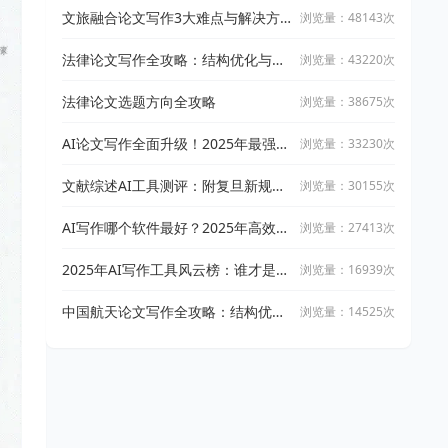
文旅融合论文写作3大难点与解决方
浏览量：48143次
案
法律论文写作全攻略：结构优化与文
浏览量：43220次
献引用技巧
法律论文选题方向全攻略
浏览量：38675次
AI论文写作全面升级！2025年最强写
浏览量：33230次
作攻略：让万能小in带你从开题到完
稿
文献综述AI工具测评：附复旦新规下
浏览量：30155次
AI论文工具适用指南
AI写作哪个软件最好？2025年高效智
浏览量：27413次
能写作工具实测与推荐
2025年AI写作工具风云榜：谁才是真
浏览量：16939次
正的高效创作神器？
中国航天论文写作全攻略：结构优化
浏览量：14525次
与文献整合技巧