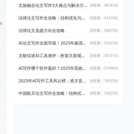
文旅融合论文写作3大难点与解决方
浏览量：48141次
案
法律论文写作全攻略：结构优化与文
浏览量：43220次
献引用技巧
法律论文选题方向全攻略
浏览量：38675次
AI论文写作全面升级！2025年最强写
浏览量：33225次
作攻略：让万能小in带你从开题到完
稿
文献综述AI工具测评：附复旦新规下
浏览量：30151次
AI论文工具适用指南
AI写作哪个软件最好？2025年高效智
浏览量：27406次
能写作工具实测与推荐
2025年AI写作工具风云榜：谁才是真
浏览量：16935次
正的高效创作神器？
中国航天论文写作全攻略：结构优化
浏览量：14525次
与文献整合技巧