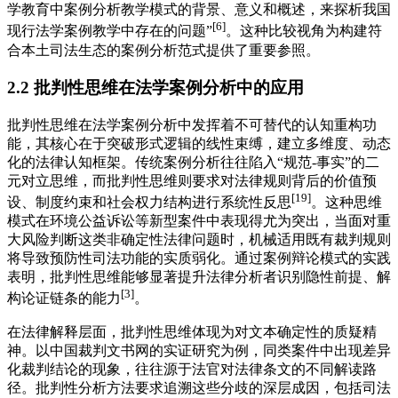
学教育中案例分析教学模式的背景、意义和概述，来探析我国
[6]
现行法学案例教学中存在的问题”
。这种比较视角为构建符
合本土司法生态的案例分析范式提供了重要参照。
2.2 批判性思维在法学案例分析中的应用
批判性思维在法学案例分析中发挥着不可替代的认知重构功
能，其核心在于突破形式逻辑的线性束缚，建立多维度、动态
化的法律认知框架。传统案例分析往往陷入“规范-事实”的二
元对立思维，而批判性思维则要求对法律规则背后的价值预
[19]
设、制度约束和社会权力结构进行系统性反思
。这种思维
模式在环境公益诉讼等新型案件中表现得尤为突出，当面对重
大风险判断这类非确定性法律问题时，机械适用既有裁判规则
将导致预防性司法功能的实质弱化。通过案例辩论模式的实践
表明，批判性思维能够显著提升法律分析者识别隐性前提、解
[3]
构论证链条的能力
。
在法律解释层面，批判性思维体现为对文本确定性的质疑精
神。以中国裁判文书网的实证研究为例，同类案件中出现差异
化裁判结论的现象，往往源于法官对法律条文的不同解读路
径。批判性分析方法要求追溯这些分歧的深层成因，包括司法