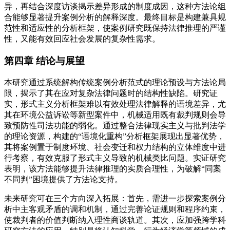
异，再结合深度访谈揭示差异形成的制度成因，这种方法论组
合能够显著提升案例分析的解释深度。最终目标是构建兼具规
范性和适应性的分析框架，使案例研究既保持法律推理的严谨
性，又能有效回应社会发展的复杂性需求。
第四章 结论与展望
本研究通过系统解构传统案例分析范式的理论预设与方法论局
限，揭示了其在应对复杂法律问题时的结构性缺陷。研究证
实，形式主义分析框架难以有效处理法律解释的语境差异，尤
其在环境公益诉讼等新型案件中，机械适用既有裁判规则会导
致预防性司法功能的弱化。通过整合法律现实主义与批判法学
的理论资源，构建的“语境化重构”分析框架展现出显著优势，
其将案例置于制度环境、社会变迁和权力结构的立体维度中进
行考察，有效克服了形式主义导致的机械类比问题。实证研究
表明，该方法能够提升法律推理的实质合理性，为破解“同案
不同判”困境提供了方法论支持。
未来研究可在三个方向深入拓展：首先，需进一步探索案例分
析中主客观矛盾的调和机制，通过完善论证规则和程序约束，
使裁判者的价值判断纳入理性商谈轨道。其次，应加强跨学科