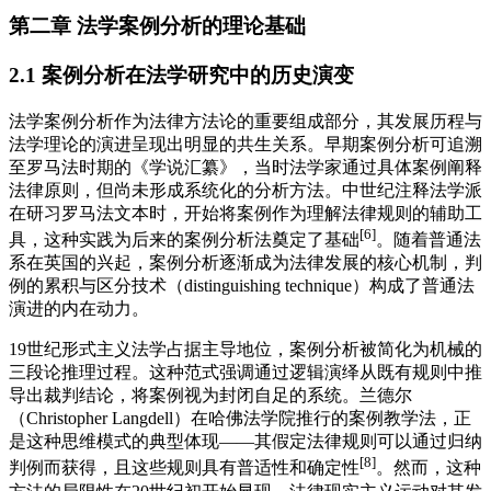
第二章 法学案例分析的理论基础
2.1 案例分析在法学研究中的历史演变
法学案例分析作为法律方法论的重要组成部分，其发展历程与
法学理论的演进呈现出明显的共生关系。早期案例分析可追溯
至罗马法时期的《学说汇纂》，当时法学家通过具体案例阐释
法律原则，但尚未形成系统化的分析方法。中世纪注释法学派
在研习罗马法文本时，开始将案例作为理解法律规则的辅助工
[6]
具，这种实践为后来的案例分析法奠定了基础
。随着普通法
系在英国的兴起，案例分析逐渐成为法律发展的核心机制，判
例的累积与区分技术（distinguishing technique）构成了普通法
演进的内在动力。
19世纪形式主义法学占据主导地位，案例分析被简化为机械的
三段论推理过程。这种范式强调通过逻辑演绎从既有规则中推
导出裁判结论，将案例视为封闭自足的系统。兰德尔
（Christopher Langdell）在哈佛法学院推行的案例教学法，正
是这种思维模式的典型体现——其假定法律规则可以通过归纳
[8]
判例而获得，且这些规则具有普适性和确定性
。然而，这种