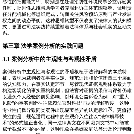
[3]
感性的把握能力
。特别是在处理预防性环境民事公益诉讼案
件时，批判性思维帮助学习者克服起诉主体范围狭窄、证明责
任分配机械化等思维定式，转而关注风险预防原则与产业发展
权之间的动态平衡。这种思维转型不仅改变了法律人的认知模
式，更通过司法实践持续重塑着法律体系与社会现实的互动关
系。
第三章 法学案例分析的实践问题
3.1 案例分析中的主观性与客观性矛盾
案例分析中主观性与客观性的矛盾根植于法律解释的本质特
征，表现为裁判者在事实认定、规范适用和价值衡量三个层面
的认知张力。在事实认定环节，尽管现代证据规则体系致力于
构建客观化的事实重构机制，但法官对证据的采信与评价仍难
以避免个人经验的前见影响。以环境公益诉讼为例，对“重大
风险”的事实判断往往依赖法官对科技证据的理解程度，这种
[5]
专业性门槛导致同类案件出现显著差异的认定标准
。更值得
关注的是，规范适用过程中的主观介入往往以“法律解释技
术”的形式被正当化，同一法律条文在不同裁判文书中可能被
赋予截然不同的内涵，这种现象在婚姻家庭法等涉及伦理判断