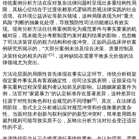
传统案例分析方法在应对复杂法律问题时呈现出多重结构性局
限，其核心症结在于过度依赖形式逻辑而忽视法律实践的社会
语境。在环境公益诉讼等新兴领域，这种局限表现为对”重大
风险”判断的抽象化处理，导致预防性司法功能难以有效实
现。现有分析方法往往将案例简化为规范要件与事实要素的机
械对应，既未能充分考察制度约束对裁判结果的影响，也忽略
了司法决策背后的权力结构和价值冲突。正如药品临床评价案
例研究所揭示的，”大部分案例未涉及综合决策、质量控制及
[5]
决策转化的相关内容”
，这种缺陷在需要平衡多元价值的法
律领域尤为突出。
方法论层面的局限性首先体现在事实认定环节。传统分析框架
假定案件事实具有客观确定性，但司法实践表明，证据采信与
事实重构过程深受裁判者认知前见的影响。以婚姻家庭案件为
例，法官对”家庭暴力”的认定标准存在显著差异，这种差异往
[9]
往源于对性别角色和社会规范的不同理解
。其次，在法律适
用阶段，形式主义分析难以应对规范冲突和价值衡量的复杂
性。当面对技术创新与权利保护的新型冲突时，简单套用既有
裁判规则可能导致实质不公，反映出分析方法对社会变迁适应
性的不足。
改进路径应当从三个维度进行系统性重构。在认知层面，需要