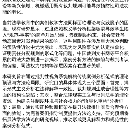
讼等新兴领域，机械适用既有裁判规则可能导致预防性司法功
能的弱化。
当前法学教育中的案例教学方法同样面临理论与实践脱节的困
境。现有研究显示，过度依赖教义学分析框架容易导致学生陷
入“规范-事实”的简单对应思维，忽视制度约束、社会变迁等
动态因素对裁判结果的影响。这种局限性在涉及重大风险判断
的预防性诉讼中尤为突出，表现为对风险事实的认定抽象化、
证明责任分配规则的形式化等问题。中国裁判文书网等平台积
累的司法大数据进一步揭示，案例分析方法的缺陷与裁判者认
知偏差、司法权力结构等深层因素存在显著关联。
本研究旨在通过批判性视角系统解构传统案例分析范式的理论
预设与方法论局限。研究目的具体体现为三个层面：首先，揭
示形式主义分析在法律解释一致性、裁判规则生成合理性等方
面的结构性缺陷；其次，整合法律现实主义与批判法学的理论
资源，构建关注制度环境与社会权力的“语境化重构”分析框
架；最后，通过实证检验新框架在提升法律推理实质合理性方
面的效能，为完善案例指导制度提供方法论支持。研究预期将
拓展法学方法论的研究视域，推动形成更具解释力和规范性的
案例分析范式。