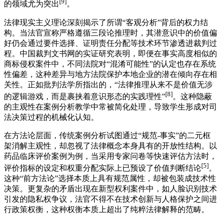
[9]
的领域尤为突出
。
法律现实主义理论深刻揭示了所谓“客观分析”背后的权力结
构。当法官宣称严格遵循三段论推理时，其潜意识中的价值偏
好仍会通过要件选择、证明责任分配等技术环节渗透进裁判过
程。中国裁判文书网的实证研究表明，即便在事实高度相似的
商标侵权案件中，不同法院对“混淆可能性”的认定也存在系统
性偏差，这种差异与地方法院保护本地企业的潜在倾向存在相
关性。正如批判法学所指出的，“法律推理从来不是价值无涉
[8]
的逻辑游戏，而是裹挟着意识形态的实践理性”
。这种隐蔽
的主观性在案例分析教学中常被简化处理，导致学生形成对司
法决策过程的机械化认知。
在方法论层面，传统案例分析试图通过“规范-事实”的二元框
架消解主观性，却忽视了法律概念本身具有的开放性结构。以
药品临床评价案例为例，当采用专家问卷等快速评估方法时，
[5]
评价指标的设定和权重分配实际上已预设了价值判断结论
。
这种“前方法论”选择本质上具有规范属性，却被包装成技术性
决策。更复杂的矛盾出现在新型权利案件中，如人脸识别技术
引发的隐私权争议，法官不得不在技术创新与人格保护之间进
行政策权衡，这种权衡本质上超出了纯粹法律解释的范畴。