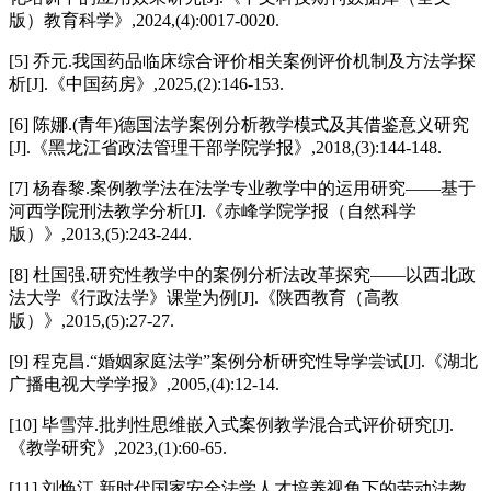
版）教育科学》,2024,(4):0017-0020.
[5] 乔元.我国药品临床综合评价相关案例评价机制及方法学探
析[J].《中国药房》,2025,(2):146-153.
[6] 陈娜.(青年)德国法学案例分析教学模式及其借鉴意义研究
[J].《黑龙江省政法管理干部学院学报》,2018,(3):144-148.
[7] 杨春黎.案例教学法在法学专业教学中的运用研究——基于
河西学院刑法教学分析[J].《赤峰学院学报（自然科学
版）》,2013,(5):243-244.
[8] 杜国强.研究性教学中的案例分析法改革探究——以西北政
法大学《行政法学》课堂为例[J].《陕西教育（高教
版）》,2015,(5):27-27.
[9] 程克昌.“婚姻家庭法学”案例分析研究性导学尝试[J].《湖北
广播电视大学学报》,2005,(4):12-14.
[10] 毕雪萍.批判性思维嵌入式案例教学混合式评价研究[J].
《教学研究》,2023,(1):60-65.
[11] 刘焕江.新时代国家安全法学人才培养视角下的劳动法教