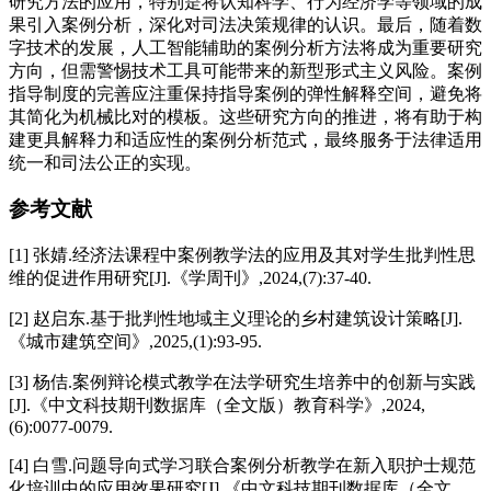
研究方法的应用，特别是将认知科学、行为经济学等领域的成
果引入案例分析，深化对司法决策规律的认识。最后，随着数
字技术的发展，人工智能辅助的案例分析方法将成为重要研究
方向，但需警惕技术工具可能带来的新型形式主义风险。案例
指导制度的完善应注重保持指导案例的弹性解释空间，避免将
其简化为机械比对的模板。这些研究方向的推进，将有助于构
建更具解释力和适应性的案例分析范式，最终服务于法律适用
统一和司法公正的实现。
参考文献
[1] 张婧.经济法课程中案例教学法的应用及其对学生批判性思
维的促进作用研究[J].《学周刊》,2024,(7):37-40.
[2] 赵启东.基于批判性地域主义理论的乡村建筑设计策略[J].
《城市建筑空间》,2025,(1):93-95.
[3] 杨佶.案例辩论模式教学在法学研究生培养中的创新与实践
[J].《中文科技期刊数据库（全文版）教育科学》,2024,
(6):0077-0079.
[4] 白雪.问题导向式学习联合案例分析教学在新入职护士规范
化培训中的应用效果研究[J].《中文科技期刊数据库（全文