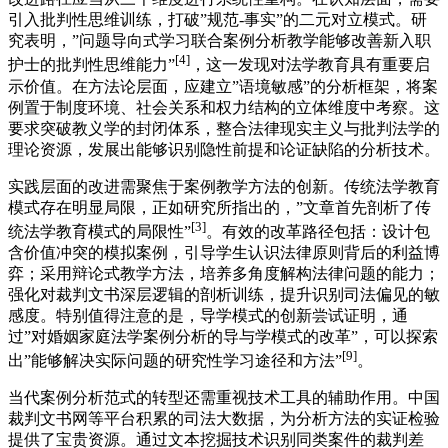
引入批判性思维训练，打破”规范-事实”的二元对立模式。研
究表明，”问题导向式学习联合案例分析教学能够改善新入职
[4]
护士的批判性思维能力”
，这一发现对法学教育具有重要启
示价值。在方法论层面，应建立”语境敏感”的分析框架，将案
例置于制度环境、社会关系和权力结构的立体维度中考察。这
要求突破教义学的封闭体系，整合法律现实主义与批判法学的
理论资源，发展出能够识别隐性前提和论证缺陷的分析技术。
实践层面的改进需聚焦于案例教学方法的创新。传统法学教育
模式存在明显局限，正如研究所指出的，”文章首先剖析了传
[3]
统法学教育模式的局限性”
。有效的改革路径包括：设计包
含价值冲突的模拟案例，引导学生认识法律原则背后的利益博
弈；采用辩论式教学方法，培养多角度解构法律问题的能力；
强化对裁判文书深层逻辑的剖析训练，提升识别司法偏见的敏
感度。特别值得注意的是，导学模式的创新尝试证明，通
过”对婚姻家庭法学案例分析的导与学模式的改革”，可以探索
[9]
出”能够解决实际问题的研究性学习途径和方法”
。
当代案例分析范式的转型还需重视技术工具的辅助作用。中国
裁判文书网等平台积累的司法大数据，为分析方法的实证检验
提供了宝贵资源。通过文本挖掘技术识别同类案件的裁判差