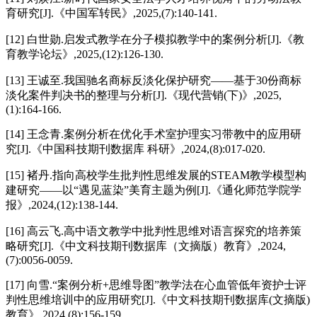
育研究[J].《中国军转民》,2025,(7):140-141.
[12] 白世勋.启发式教学在分子模拟教学中的案例分析[J].《教
育教学论坛》,2025,(12):126-130.
[13] 王诚至.我国驰名商标反淡化保护研究——基于30份商标
淡化案件判决书的整理与分析[J].《现代营销(下)》,2025,
(1):164-166.
[14] 王念青.案例分析在优化手术室护理实习带教中的应用研
究[J].《中国科技期刊数据库 科研》,2024,(8):017-020.
[15] 褚丹.指向高校学生批判性思维发展的STEAM教学模型构
建研究——以“遇见蓝染”美育主题为例[J].《通化师范学院学
报》,2024,(12):138-144.
[16] 高云飞.高中语文教学中批判性思维对语言探究的培养策
略研究[J].《中文科技期刊数据库（文摘版）教育》,2024,
(7):0056-0059.
[17] 向雪.“案例分析+思维导图”教学法在心血管低年资护士评
判性思维培训中的应用研究[J].《中文科技期刊数据库(文摘版)
教育》,2024,(8):156-159.