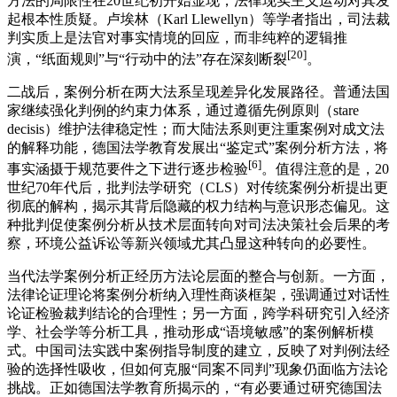
方法的局限性在20世纪初开始显现，法律现实主义运动对其发
起根本性质疑。卢埃林（Karl Llewellyn）等学者指出，司法裁
判实质上是法官对事实情境的回应，而非纯粹的逻辑推
[20]
演，“纸面规则”与“行动中的法”存在深刻断裂
。
二战后，案例分析在两大法系呈现差异化发展路径。普通法国
家继续强化判例的约束力体系，通过遵循先例原则（stare
decisis）维护法律稳定性；而大陆法系则更注重案例对成文法
的解释功能，德国法学教育发展出“鉴定式”案例分析方法，将
[6]
事实涵摄于规范要件之下进行逐步检验
。值得注意的是，20
世纪70年代后，批判法学研究（CLS）对传统案例分析提出更
彻底的解构，揭示其背后隐藏的权力结构与意识形态偏见。这
种批判促使案例分析从技术层面转向对司法决策社会后果的考
察，环境公益诉讼等新兴领域尤其凸显这种转向的必要性。
当代法学案例分析正经历方法论层面的整合与创新。一方面，
法律论证理论将案例分析纳入理性商谈框架，强调通过对话性
论证检验裁判结论的合理性；另一方面，跨学科研究引入经济
学、社会学等分析工具，推动形成“语境敏感”的案例解析模
式。中国司法实践中案例指导制度的建立，反映了对判例法经
验的选择性吸收，但如何克服“同案不同判”现象仍面临方法论
挑战。正如德国法学教育所揭示的，“有必要通过研究德国法