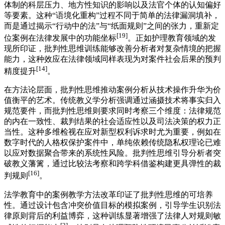
体制的科层压力、地方性知识的影响以及法官个体的认知偏好
等要素。这种“语境化重构”过程不同于简单的法律漏洞填补，
而是通过揭示“行动中的法”与“纸面规则”之间的张力，重新定
[19]
位案例在法律发展中的功能坐标
。正如护理教育领域的发
现所印证，批判性思维训练能够改善分析者对复杂情境的把握
能力，这种效应在法律领域同样表现为对案件社会后果的预判
[14]
精度提升
。
在方法论层面，批判性思维推动案例分析从技术操作升华为价
值衡平的艺术。传统教义学分析强调通过涵摄技术将事实归入
规范要件，而批判性思维则要求同时考察三个维度：法律规范
的内在一致性、裁判结果的社会适应性以及司法决策的权力正
当性。这种多维检视在应对新型权利诉求时尤为重要，例如在
数字时代的人格权保护案件中，单纯依赖传统隐私权理论已难
以应对数据聚合带来的系统性风险。批判性思维引导分析者突
破教义藩篱，通过比较法考察和跨学科借鉴构建更具弹性的裁
[16]
判规则
。
法学教育中的案例教学方法改革印证了批判性思维的可培养
性。通过设计包含冲突价值目标的模拟案例，引导学生识别法
律原则背后的利益博弈，这种训练显著增强了法律人对规则敏