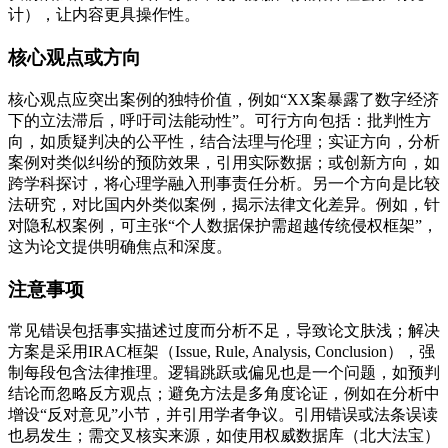
计），让内容更具操作性。
核心观点或方向
核心观点应突出案例的独特价值，例如“XX案暴露了数字经济
下的立法滞后，呼吁司法能动性”。可行方向包括：批判性方
向，如质疑判决的公平性，结合法理与伦理；实证方向，分析
案例对类似纠纷的预防效果，引用实际数据；或创新方向，如
跨学科探讨，将心理学融入刑事责任分析。另一个方向是比较
法研究，对比国内外类似案例，揭示法律文化差异。例如，针
对隐私权案例，可主张“个人数据保护需超越传统侵权框架”，
这为论文提供明确焦点和深度。
注意事项
常见错误包括事实描述过度而分析不足，导致论文肤浅；解决
方案是采用IRAC框架（Issue, Rule, Analysis, Conclusion），强
制每段包含法律推理。逻辑跳跃或偏见也是一个问题，如预判
结论而忽略反方观点；避免方法是多角度论证，例如在分析中
增设“反对意见”小节，并引用学者争议。引用错误或法条误读
也易发生；需交叉核实来源，如使用权威数据库（北大法宝）