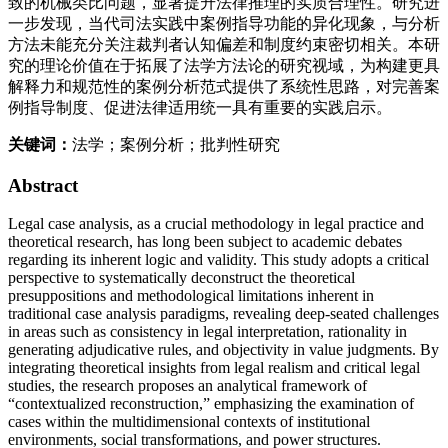
致的机械类比问题，显著提升法律推理的实质合理性。研究进
一步发现，当代司法实践中案例指导功能的异化现象，与分析
方法未能充分关注裁判者认知偏差和制度约束密切相关。本研
究的理论价值在于拓展了法学方法论的研究视域，为构建更具
解释力和规范性的案例分析范式提供了系统性思路，对完善案
例指导制度、促进法律适用统一具有重要的实践启示。
关键词：
法学；案例分析；批判性研究
Abstract
Legal case analysis, as a crucial methodology in legal practice and
theoretical research, has long been subject to academic debates
regarding its inherent logic and validity. This study adopts a critical
perspective to systematically deconstruct the theoretical
presuppositions and methodological limitations inherent in
traditional case analysis paradigms, revealing deep-seated challenges
in areas such as consistency in legal interpretation, rationality in
generating adjudicative rules, and objectivity in value judgments. By
integrating theoretical insights from legal realism and critical legal
studies, the research proposes an analytical framework of
“contextualized reconstruction,” emphasizing the examination of
cases within the multidimensional contexts of institutional
environments, social transformations, and power structures.