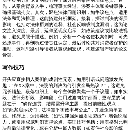
法学案例分析论文的核心在于深入解构案例的法律意义。首
先，从案例背景入手，梳理事实经过、涉案主体和关键事件，
确保基础扎实。其次，聚焦法律问题识别，如争议焦点、适用
法条和司法推理，这能搭建分析框架。接着，探讨判决的深层
影响，包括对法律原则的诠释、社会反响或制度漏洞，这为论
文注入深度。最后，延伸至现实启示，如政策建议或比较法视
角，避免局限于描述。例如，分析一个著名侵权案例时，可先
还原事件，再剖析过错责任认定，最后讨论其对消费者保护的
推动。这种思路引导读者从微观到宏观，构建逻辑严密的论文
骨架。
写作技巧
开头应直接切入案例的戏剧性元素，如用引语或问题激发兴
趣：“在XX案中，法院的判决为何引发全民热议？”，这避免
冗长铺垫。段落组织上，每个主体段聚焦一个子议题，如事实
段、法律分析段、影响段，使用过渡句如“然而，更深层的问
题在于…”确保连贯。结尾需升华主题，提出前瞻性观点，
如“此案启示我们，法律需平衡效率与公正”，并避免简单复
述。修辞上，运用类比（如“法律漏洞如堤坝裂缝”）增强说服
力，或引用权威判例支撑论点。实证技巧包括：用表格对比判
决前后法律变化，或在分析中嵌入数据（如案件社会影响统