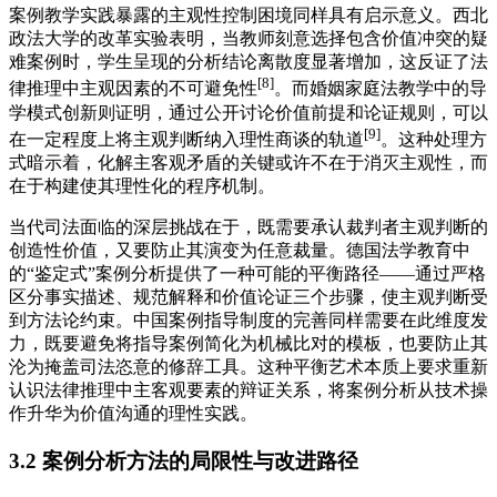
案例教学实践暴露的主观性控制困境同样具有启示意义。西北
政法大学的改革实验表明，当教师刻意选择包含价值冲突的疑
难案例时，学生呈现的分析结论离散度显著增加，这反证了法
[8]
律推理中主观因素的不可避免性
。而婚姻家庭法教学中的导
学模式创新则证明，通过公开讨论价值前提和论证规则，可以
[9]
在一定程度上将主观判断纳入理性商谈的轨道
。这种处理方
式暗示着，化解主客观矛盾的关键或许不在于消灭主观性，而
在于构建使其理性化的程序机制。
当代司法面临的深层挑战在于，既需要承认裁判者主观判断的
创造性价值，又要防止其演变为任意裁量。德国法学教育中
的“鉴定式”案例分析提供了一种可能的平衡路径——通过严格
区分事实描述、规范解释和价值论证三个步骤，使主观判断受
到方法论约束。中国案例指导制度的完善同样需要在此维度发
力，既要避免将指导案例简化为机械比对的模板，也要防止其
沦为掩盖司法恣意的修辞工具。这种平衡艺术本质上要求重新
认识法律推理中主客观要素的辩证关系，将案例分析从技术操
作升华为价值沟通的理性实践。
3.2 案例分析方法的局限性与改进路径