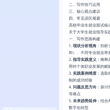
二、写作技巧运用
三、核心观点建议
四、常见误区规避
高校毕业生就业面试核
关于大学生就业指导实
一、写作思路构建
1.
现状分析视角
：剖析
和）、不同专业就业率
2.
指导实践意义
：阐释
用对个体职业发展的赋
3.
实践案例维度
：选取
制的成功经验
4.
问题反思方向
：探讨
等痛点
5.
未来趋势延伸
：结合
数字化转型