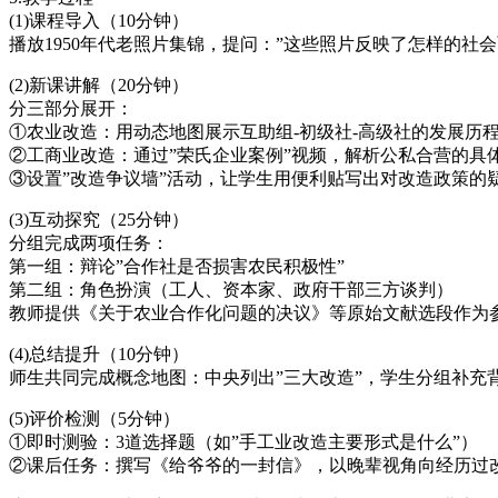
(1)课程导入（10分钟）
播放1950年代老照片集锦，提问：”这些照片反映了怎样的社
(2)新课讲解（20分钟）
分三部分展开：
①农业改造：用动态地图展示互助组-初级社-高级社的发展历
②工商业改造：通过”荣氏企业案例”视频，解析公私合营的具
③设置”改造争议墙”活动，让学生用便利贴写出对改造政策的
(3)互动探究（25分钟）
分组完成两项任务：
第一组：辩论”合作社是否损害农民积极性”
第二组：角色扮演（工人、资本家、政府干部三方谈判）
教师提供《关于农业合作化问题的决议》等原始文献选段作为
(4)总结提升（10分钟）
师生共同完成概念地图：中央列出”三大改造”，学生分组补充
(5)评价检测（5分钟）
①即时测验：3道选择题（如”手工业改造主要形式是什么”）
②课后任务：撰写《给爷爷的一封信》，以晚辈视角向经历过