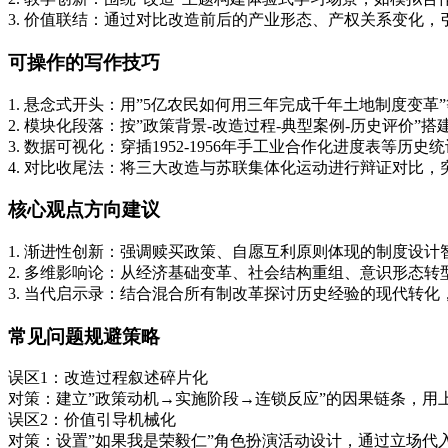
3. 价值联结：通过对比改造前后的产业形态、产权关系变化
可操作的写作技巧
1. 悬念式开头：用”5亿农民如何用三年完成千年土地制度变革
2. 模块化段落：按”政策背景-改造过程-典型案例-历史评价”
3. 数据可视化：穿插1952-1956年手工业合作化进度表等历史
4. 对比收尾法：将三大改造与苏联集体化运动进行辩证对比
核心观点方向建议
1. 渐进性创新：强调赎买政策、自愿互利原则体现的制度设计
2. 多维影响论：从经济基础变革、社会结构重组、意识形态转
3. 当代启示录：结合混合所有制改革探讨历史经验的现代转
常见问题规避策略
误区1：改造过程叙述碎片化
对策：建立”政策动机→实施阶段→连锁反应”的因果链条，用
误区2：价值引导机械化
对策：设置”如果我是荣毅仁”角色扮演活动设计，通过立场代