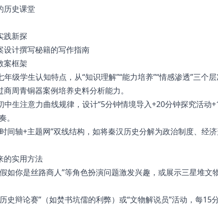
的历史课堂
实践新探
案设计撰写秘籍的写作指南
教案框架
七年级学生认知特点，从“知识理解”“能力培养”“情感渗透”三个层
过商周青铜器案例培养史料分析能力。
初中生注意力曲线规律，设计“5分钟情境导入+20分钟探究活动+1
奏。
“时间轴+主题网”双线结构，如将秦汉历史分解为政治制度、经济
来的实用方法
“假如你是丝路商人”等角色扮演问题激发兴趣，或展示三星堆文
“历史辩论赛”（如焚书坑儒的利弊）或“文物解说员”活动，每15
。