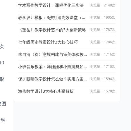
学术写作教学设计：课程优化三步法
浏览量：2148次
教学设计模板：3步打造高效课堂（附
浏览量：1905次
通用模板）
《望岳》教学设计艺术的3大创新策略
浏览量：1787次
七年级历史教案设计3大核心技巧
浏览量：1786次
次
朱自清《春》意境构建与审美体验教
浏览量：1716次
学设计（附教学设计三大技巧）
0
小班音乐教案：洋娃娃和小熊跳舞如
浏览量：1710次
何激发兴趣
形
保护眼睛教学设计怎么做？实用方案
浏览量：1594次
全解析
海燕教学设计3大核心步骤解析
浏览量：1578次
物图
分钟