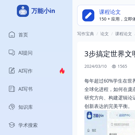
万能小in
课程论文
150 + 应用，立
写作宝典
/
论文
/
课程论文
首页
3步搞定世界文
AI提问
2024/03/10
1565
AI写作
每年超过60%学生在
AI写书
全球化进程，如何在庞
研究方向、构建逻辑论
创新表达的完美平衡。
知识库
学术搜索