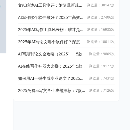
稿
文献综述AI工具测评：附复旦新规下
浏览量：30147次
AI论文工具适用指南
AI写作哪个软件最好？2025年高效智
浏览量：27406次
能写作工具实测与推荐
2025年AI写作工具风云榜：谁才是真
浏览量：16935次
正的高效创作神器？
2025年AI写论文哪个软件好？深度测
浏览量：10011次
评6款工具（附高阶使用技巧）
AI写期刊论文全攻略（2025）：5款高
浏览量：9809次
效写作神器推荐，助你轻松发论文！
AI在线写作神器大比拼：2025年5款顶
浏览量：9177次
尖工具深度评测
如何用AI一键生成毕业论文？2025最
浏览量：7431次
新AI写作工具实测与推荐
2025免费ai写文章生成器推荐：7款AI
浏览量：7126次
写作工具助你高效写论文