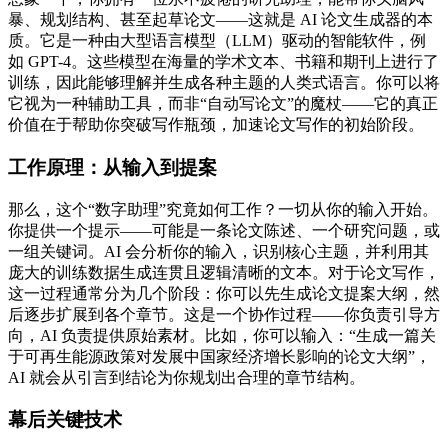
暴、规划结构、甚至起草论文——这就是 AI 论文生成器的本
质。它是一种由大型语言模型（LLM）驱动的智能软件，例
如 GPT-4。这些模型在海量的学术文本、书籍和期刊上进行了
训练，因此能够理解并生成各种主题的人类式语言。你可以将
它视为一种辅助工具，而非“自动写论文”的魔杖——它的真正
价值在于帮助你突破写作瓶颈，加速论文写作的初始阶段。
工作原理：从输入到提案
那么，这个“数字助理”究竟如何工作？一切从你的输入开始。
你提供一个提示——可能是一条论文陈述、一个研究问题，或
一组关键词。AI 会分析你的输入，识别核心主题，并利用其
庞大的训练数据生成连贯且逻辑清晰的文本。对于论文写作，
这一过程通常分为几个阶段：你可以先生成论文提案大纲，然
后逐步扩展到各个章节。这是一个协作过程——你负责引导方
向，AI 负责提供原始素材。比如，你可以输入：“生成一篇关
于可再生能源政策对发展中国家经济增长影响的论文大纲”，
AI 就会从引言到结论为你规划出合理的章节结构。
幕后关键技术