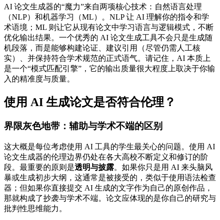
AI 论文生成器的“魔力”来自两项核心技术：自然语言处理
（NLP）和机器学习（ML）。NLP 让 AI 理解你的指令和学
术语境；ML 则让它从现有论文中学习语言与逻辑模式，不断
优化输出结果。一个优秀的 AI 论文生成工具不会只是生成随
机段落，而是能够构建论证、建议引用（尽管仍需人工核
实）、并保持符合学术规范的正式语气。请记住，AI 本质上
是一个“模式匹配引擎”，它的输出质量很大程度上取决于你输
入的精准度与质量。
使用 AI 生成论文是否符合伦理？
界限灰色地带：辅助与学术不端的区别
这大概是每位考虑使用 AI 工具的学生最关心的问题。使用 AI
论文生成器的伦理边界仍处在各大高校不断定义和修订的阶
段。最重要的原则是
透明与披露
。如果你只是用 AI 来头脑风
暴或生成初步大纲，这通常是被接受的，类似于使用语法检查
器；但如果你直接提交 AI 生成的文字作为自己的原创作品，
那就构成了抄袭与学术不端。论文应体现的是你自己的研究与
批判性思维能力。