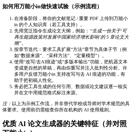
如何用万能小in做快速试验（示例流程）
在准备阶段，将你的文献笔记 / 重要 PDF 上传到万能小
in 的个人知识库（若工具支持）。
先用宽泛指令生成论文大纲，例如：
“生成一份关于‘可
再生能源政策对发展中国家经济增长影响’的 5 章论文大
纲”
。
按章节迭代：要求工具扩展“方法”章节为具体子节（例
如“数据来源”、“采样方法”、“定量模型”）。
使用“改写/去AI痕迹”或“多版本输出”功能，把机器文本
变成更自然的草稿，再由你重写并注入批判性分析。许
多用户反馈万能小in 支持改写与去 AI 痕迹的功能，有
助于把初稿人性化。
务必把工具生成的任何引用、数据或论文建议逐一核实
并在文中用规范格式标注来源。
注：
以上为示例工作流，并非替代学校或导师对学术规范的具
体要求。使用前仍需核查你所在机构的 AI 使用规则。
优质 AI 论文生成器的关键特征（并对照