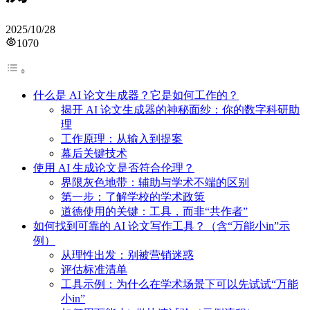
2025/10/28
1070
什么是 AI 论文生成器？它是如何工作的？
揭开 AI 论文生成器的神秘面纱：你的数字科研助
理
工作原理：从输入到提案
幕后关键技术
使用 AI 生成论文是否符合伦理？
界限灰色地带：辅助与学术不端的区别
第一步：了解学校的学术政策
道德使用的关键：工具，而非“共作者”
如何找到可靠的 AI 论文写作工具？（含“万能小in”示
例）
从理性出发：别被营销迷惑
评估标准清单
工具示例：为什么在学术场景下可以先试试“万能
小in”