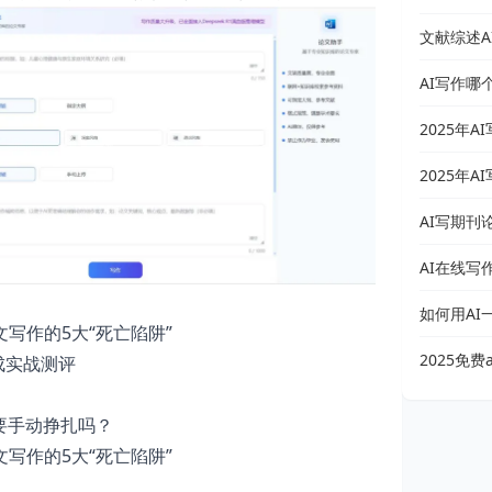
你从开题
文献综述A
AI写作哪
2025年
2025年
技巧）
AI写期刊
轻松发论
AI在线写
如何用AI
写作的5大“死亡陷阱”
2025免
成实战测评
文
要手动挣扎吗？
写作的5大“死亡陷阱”