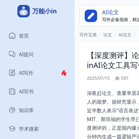
万能小in
AI论文
写作必备指南，精
写作宝典
/
论文
/
AI论文
/
首页
【深度测评】论
AI提问
inAI论文工具
AI写作
2025/07/15
597
AI写书
深夜赶论文、查重率居
人的噩梦。据研究显示
知识库
近半数人表示“语言表达
MIT、斯坦福的学生早
度测评的，正是国内爆火
学术搜索
分钟内生成一篇逻辑严