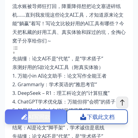
流水账被导师狂打回，降重降得想把论文塞进碎纸
机……直到我发现这些论文AI工具，才知道原来论文
能“躺赢”着写！写论文比较好用的AI工具有哪些？今
天把私藏的好用工具、真实体验和踩过的坑，全掏心
窝子分享给你们～
先搞懂：论文AI不是“代笔”，是“学术搭子”
亲测好用的5款论文AI工具（附真实体验）
1. 万能小in AI论文助手：论文写作全能王者
2. Grammarly：学术英语的“雅思考官”
3. DeepSeek – R1：理工科论文的“计算狂魔”
4. ChatGPT学术优化版：万能但得“会唠”的搭子
5. 知犀AI：论文小白的“保姆级导师”
AI写同款
下载此文档
用AI写论文的“避坑”指南（划重点！）
结尾：AI是论文“脚手架”，学术诚信是底线
先搞懂：论文AI不是“代笔”，是“学术搭子”