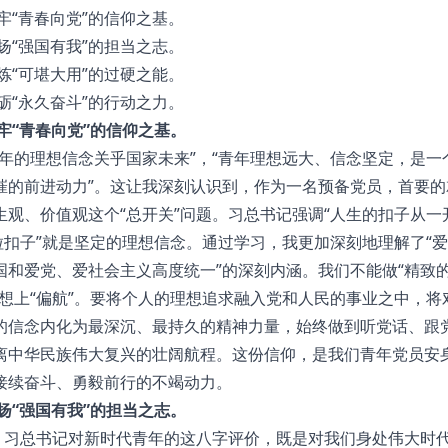
牢“青春向党”的信仰之基。
扬“强国有我”的担当之志。
炼“可堪大用”的过硬之能。
砺“永久奋斗”的行动之力。
牢“青春向党”的信仰之基。
年的理想信念关乎国家未来”，“青年理想远大、信念坚定，是一
摧的前进动力”。这让我深刻认识到，作为一名预备党员，首要的
观、价值观这个“总开关”问题。习总书记强调“人生的扣子从一
粒扣子”就是坚定的理想信念。通过学习，我更加深刻地理解了“
国和爱党、爱社会主义高度统一”的深刻内涵。我们不能做“精致
想上“偏航”。要将个人的理想追求融入党和人民的事业之中，将
的信念内化为最深沉、最持久的精神力量，始终做到听党话、跟
离中华民族伟大复兴的壮阔航程。这份信仰，是我们青年党员安
接续奋斗、勇毅前行的不竭动力。
扬“强国有我”的担当之志。
”，习总书记对新时代青年的这八字评价，既是对我们身处伟大时