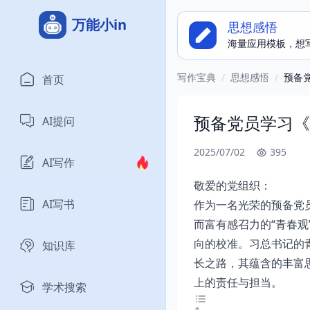
万能小in
思想感悟
海量应用模板，想
写作宝典
/
思想感悟
/
预备
首页
预备党员学习《
AI提问
2025/07/02
395
AI写作
敬爱的党组织：
AI写书
作为一名光荣的预备党
而富有感召力的“青春
向的校准。习总书记的
知识库
长之路，其蕴含的丰富
上的责任与担当。
学术搜索