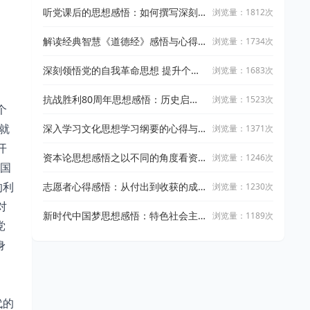
听党课后的思想感悟：如何撰写深刻
浏览量：1812次
心得体会
解读经典智慧《道德经》感悟与心得
浏览量：1734次
体会
深刻领悟党的自我革命思想 提升个人
浏览量：1683次
党性修养
抗战胜利80周年思想感悟：历史启示
浏览量：1523次
个
与当代价值
就
深入学习文化思想学习纲要的心得与
浏览量：1371次
体会
开
资本论思想感悟之以不同的角度看资
浏览量：1246次
爱国
本
的利
志愿者心得感悟：从付出到收获的成
浏览量：1230次
长之旅
对
新时代中国梦思想感悟：特色社会主
浏览量：1189次
党
义的复兴之路
身
代的