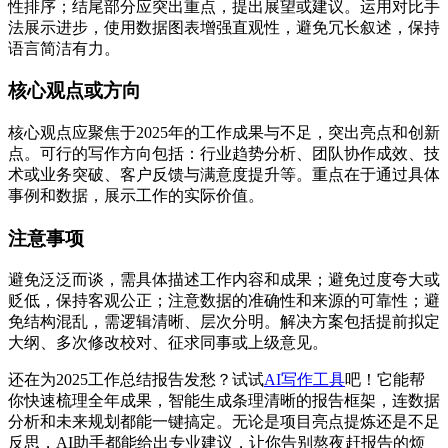
性排序；结尾部分应突出重点，提出展望或建议。运用对比手
法展示进步，使用数据图表增强直观性，避免冗长叙述，保持
语言简洁有力。
核心观点或方向
核心观点应聚焦于2025年的工作成果与不足，突出亮点和创新
点。可行的写作方向包括：行业趋势分析、团队协作成效、技
术或业务突破、客户反馈与满意度提升等。重点在于通过具体
事例和数据，展示工作的实际价值。
注意事项
避免泛泛而谈，需具体描述工作内容和成果；避免过度夸大或
贬低，保持客观公正；注意数据的准确性和来源的可靠性；避
免结构混乱，需逻辑清晰、层次分明。解决方案包括提前拟定
大纲、多次修改校对、征求同事或上级意见。
还在为2025工作总结报告发愁？试试
AI写作工具
吧！它能帮
你快速梳理全年成果，智能生成条理清晰的报告框架，连数据
分析和未来规划都能一键搞定。无论是项目亮点提炼还是不足
反思，AI助手都能给出专业建议，让你告别熬夜赶报告的烦