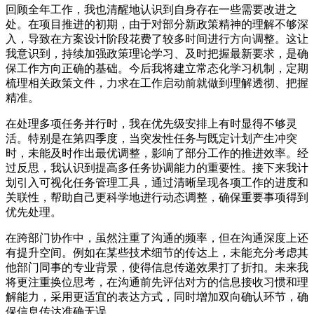
回顾全年工作，我也清醒地认识到自身存在一些需要改进之
处。在项目推进的初期，由于对部分新政策精神的理解不够深
入，导致在方案设计阶段花费了较多时间进行方向调整。这让
我意识到，持续加强政策理论学习、及时把握最新要求，是确
保工作方向正确的基础。今后我将建立常态化学习机制，定期
梳理相关政策文件，力求在工作启动前就做到理解透彻、把握
精准。
在处理多项任务并行时，我在优先级安排上有时显得不够灵
活。特别是在第四季度，当突发性任务与既定计划产生冲突
时，未能及时作出最优调整，影响了部分工作的推进效率。经
过反思，我认识到提高多任务协调能力的重要性。接下来我计
划引入可视化任务管理工具，通过清晰呈现各项工作的进度和
关联性，帮助自己更科学地进行动态调整，确保重要事项得到
优先处理。
在跨部门协作中，虽然注重了沟通的频率，但在沟通深度上还
有提升空间。例如在某些技术细节的传达上，未能充分考虑其
他部门同事的专业背景，使得信息传递效果打了折扣。未来我
将更注重换位思考，在沟通前先评估对方的信息接收习惯和理
解能力，采用更适宜的表达方式，同时增加双向确认环节，确
保信息传达准确无误。