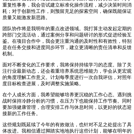
重复性事务，我会尝试建立标准化操作流程，减少决策时间消
耗；对于创新性工作，则预留充足的探索空间，确保既能保证
质量又能激发新思路。
团队协作将是我明年的重点改进领域。我打算主动发起定期的
跨部门交流活动，通过案例分享和问题研讨的形式促进经验互
鉴。在项目合作中，我会更注重沟通的及时性和有效性，特别
是在任务交接和进度同步环节，建立更清晰的责任清单和反馈
机制。
面对不断变化的工作要求，我将保持持续学习的态度。除了关
注行业最新动态，还会着重培养系统思维能力，学会从更宏观
的角度理解工作意义。计划每季度进行一次自我评估，对照年
度目标检查进展，及时调整实施策略。
在个人成长方面，我希望能够培养更沉稳的工作心态。遇到挑
战时保持冷静分析的习惯，在压力下也能保持工作节奏。同时
要加强健康管理，合理安排工作与休息时间，以更好的状态迎
接新的工作任务。
这些规划既延续了今年的有效做法，也针对不足之处提出了具
体改进。我相信通过脚踏实地地执行这些计划，能够在明年的