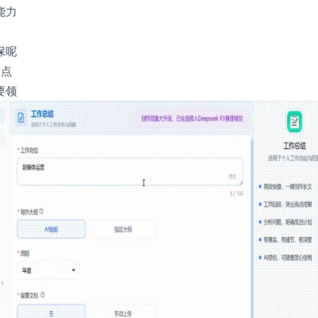
能力
保呢
键点
要领